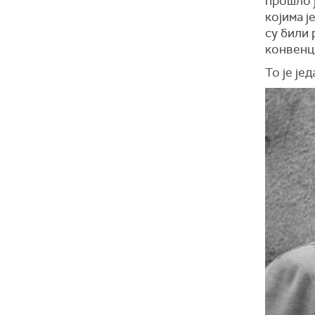
прошло 
којима 
су били
конвенци
То је је