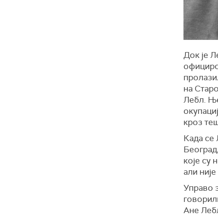
Док је 
официрс
пролазил
на Старо
Лебл. Ње
окупациј
кроз теш
Када се
Београд,
које су 
али није
Управо з
говорили
Ане Леб