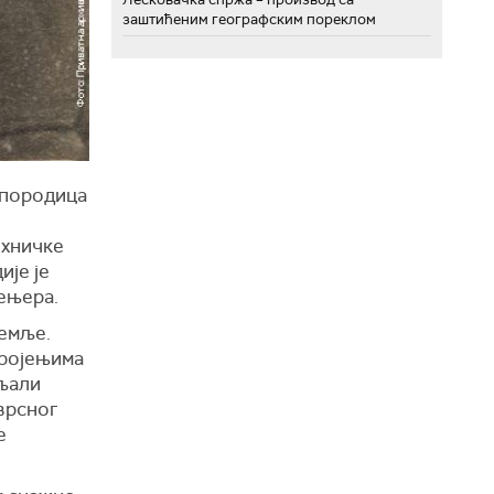
заштићеним географским пореклом
 породица
ехничке
ије је
жењера.
земље.
тројењима
вљали
врсног
е