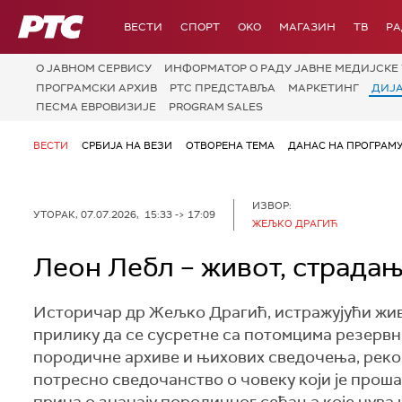
РТС
ВЕСТИ
СПОРТ
OKO
МАГАЗИН
ТВ
Р
О JАВНОМ СЕРВИСУ
ИНФОРМАТОР О РАДУ ЈАВНЕ МЕДИЈСКЕ 
ПРОГРАМСКИ АРХИВ
РТС ПРЕДСТАВЉА
МАРКЕТИНГ
ДИЈ
ПЕСМА ЕВРОВИЗИЈЕ
PROGRAM SALES
ВЕСТИ
СРБИЈА НА ВЕЗИ
ОТВОРЕНА ТЕМА
ДАНАС НА ПРОГРАМ
ИЗВОР:
УТОРАК, 07.07.2026, 15:33 -> 17:09
ЖЕЉКО ДРАГИЋ
Леон Лебл – живот, страдањ
Историчар др Жељко Драгић, истражујући жив
прилику да се сусретне са потомцима резервн
породичне архиве и њихових сведочења, реко
потресно сведочанство о човеку који је проша
прича о значају породичног сећања које чува 