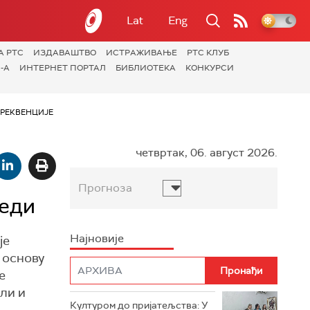
Lat
Eng
А РТС
ИЗДАВАШТВО
ИСТРАЖИВАЊЕ
РТС КЛУБ
-А
ИНТЕРНЕТ ПОРТАЛ
БИБЛИОТЕКА
КОНКУРСИ
РЕКВЕНЦИЈЕ
четвртак, 06. август 2026.
Прогноза
леди
Најновије
је
 основу
е
ли и
Културом до пријатељства: У