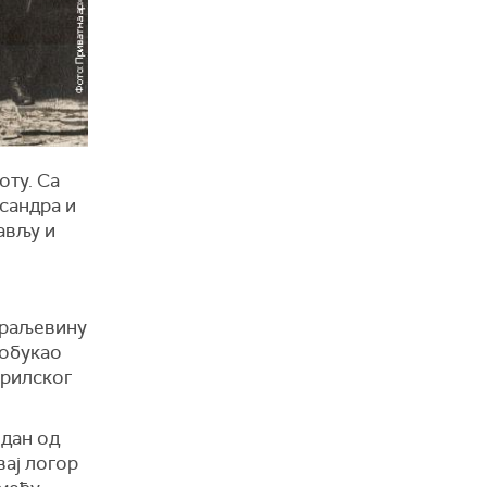
оту. Са
сандра и
ављу и
Краљевину
 обукао
прилског
едан од
вај логор