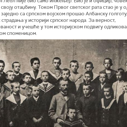
н Лебл није био само инжењер. Био је и официр, чове
 своју отаџбину. Током Првог светског рата стао је у 
 заједно са српском војском прошао Албанску голготу,
 страдања у историји српског народа. За верност,
ваност и учешће у том историјском подвигу одликова
ом споменицом.