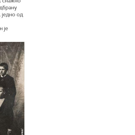
к снажно
одбрану
 једно од
н је