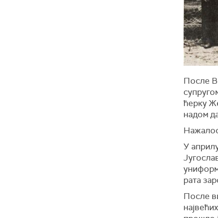
После В
супругом
ћерку Ж
надом да
Нажалост
У април
Југослав
униформу
рата за
После ви
највећих