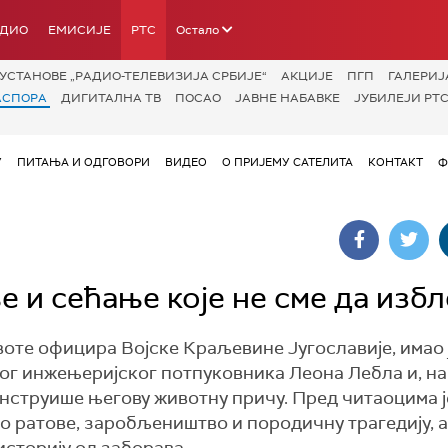
АДИО
ЕМИСИЈЕ
РТС
Остало
УСТАНОВЕ „РАДИО-ТЕЛЕВИЗИЈА СРБИЈЕ“
АКЦИЈЕ
ПГП
ГАЛЕРИЈ
АСПОРА
ДИГИТАЛНА ТВ
ПОСАО
ЈАВНЕ НАБАВКЕ
ЈУБИЛЕЈИ РТС
У
ПИТАЊА И ОДГОВОРИ
ВИДЕО
О ПРИЈЕМУ САТЕЛИТА
КОНТАКТ
Ф
е и сећање које не сме да изб
оте официра Војске Краљевине Југославије, имао 
ог инжењеријског потпуковника Леона Лебла и, на
нструише његову животну причу. Пред читаоцима ј
о ратове, заробљеништво и породичну трагедију, а
историју од заборава.