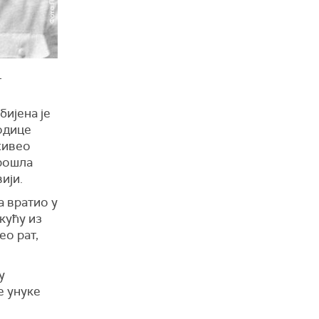
г
бијена је
родице
живео
прошла
ији.
 вратио у
 кућу из
ео рат,
у
е унуке