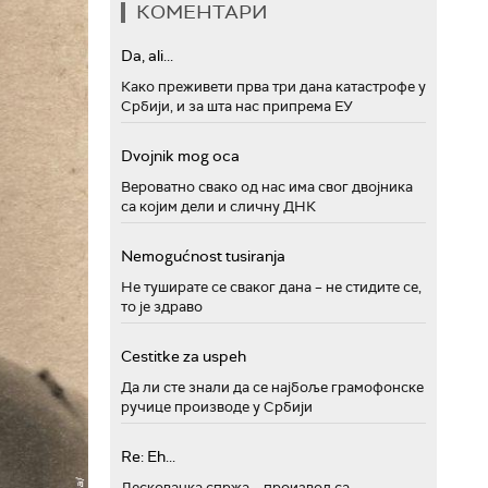
КОМЕНТАРИ
Da, ali...
Како преживети прва три дана катастрофе у
Србији, и за шта нас припрема ЕУ
Dvojnik mog oca
Вероватно свако од нас има свог двојника
са којим дели и сличну ДНК
Nemogućnost tusiranja
Не туширате се сваког дана – не стидите се,
то је здраво
Cestitke za uspeh
Да ли сте знали да се најбоље грамофонске
ручице производе у Србији
Re: Eh...
Лесковачка спржа – производ са