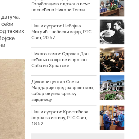
Голубовцима одржано вече
посвећено Николи Тесли
 датума,
 себи
Наши сусрети: Небојша
 од таквих
Митрић – небески вајар, РТС
Војске
Свет, 20.57
ни
Чикаго памти: Одржан Дан
сећања на жртве и прогон
Срба из Хрватске
Духовни центар Свети
Мардарије пред завршетком,
сабор окупио српску
заједницу
Наши сусрети: Крестићева
борба за истину, РТС Свет,
18.52