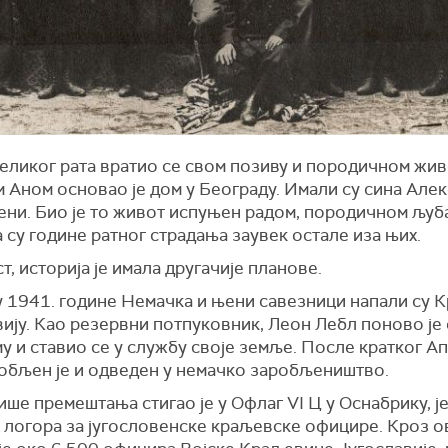
еликог рата вратио се свом позиву и породичном жив
 Аном основао је дом у Београду. Имали су сина Алек
ени. Био је то живот испуњен радом, породичном љуб
 су године ратног страдања заувек остале иза њих.
, историја је имала другачије планове.
у 1941. године Немачка и њени савезници напали су 
ију. Као резервни потпуковник, Леон Лебл поново је
 и ставио се у службу своје земље. После кратког А
робљен је и одведен у немачко заробљеништво.
ше премештања стигао је у Офлаг VI Ц у Оснабрику, ј
 логора за југословенске краљевске официре. Кроз о