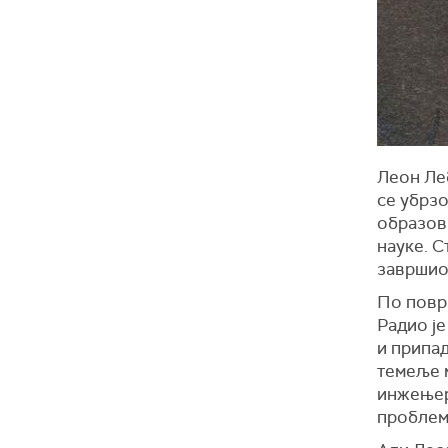
Леон Ле
се убрзо
образова
науке. С
завршио 
По повра
Радио ј
и припад
темеље м
инжењера
проблем