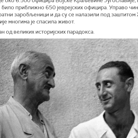
је око 6.500 официра Војске Краљевине Југославије,
је било приближно 650 јеврејских официра. Управо чи
 ратни заробљеници и да су се налазили под заштитом
је многима је спасила живот.
дан од великих историјских парадокса.