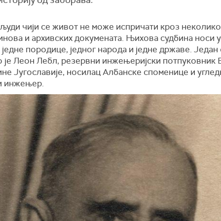
људи чији се живот не може испричати кроз неколико
инова и архивских докумената. Њихова судбина носи у
 једне породице, једног народа и једне државе. Један
о је Леон Лебл, резервни инжењеријски потпуковник 
не Југославије, носилац Албанске споменице и углед
и инжењер.