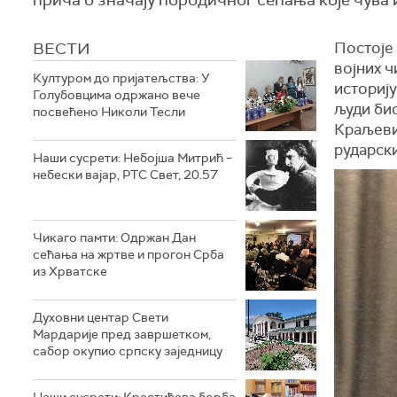
ВЕСТИ
Постоје 
војних ч
Културом до пријатељства: У
историју
Голубовцима одржано вече
људи би
посвећено Николи Тесли
Краљеви
рударск
Наши сусрети: Небојша Митрић –
небески вајар, РТС Свет, 20.57
Чикаго памти: Одржан Дан
сећања на жртве и прогон Срба
из Хрватске
Духовни центар Свети
Мардарије пред завршетком,
сабор окупио српску заједницу
Наши сусрети: Крестићева борба