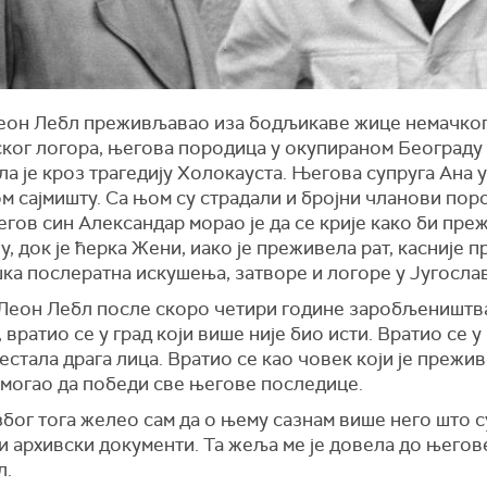
Леон Лебл преживљавао иза бодљикаве жице немачко
ког логора, његова породица у окупираном Београду
а је кроз трагедију Холокауста. Његова супруга Ана у
м сајмишту. Са њом су страдали и бројни чланови по
гов син Александар морао је да се крије како би пре
у, док је ћерка Жени, иако је преживела рат, касније 
ка послератна искушења, затворе и логоре у Југослав
 Леон Лебл после скоро четири године заробљеништва
 вратио се у град који више није био исти. Вратио се у
нестала драга лица. Вратио се као човек који је прежив
 могао да победи све његове последице.
бог тога желео сам да о њему сазнам више него што с
 архивски документи. Та жеља ме је довела до његов
л.