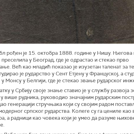
бл рођен је 15. октобра 1888. године у Нишу. Његова
 преселила у Београд, где је одрастао и стекао прво
ње. Већ као младић показао је изузетан таленат за т
тудирао је рударство у Сент Етјену у Француској, а студ
у Монсу у Белгији, где је стекао звање рударског ин
тку у Србију своје знање ставио је у службу развоја 
е у више рудника, руководио значајним рударским пос
ао генерацији стручњака који су својим радом поста
одерног српског рударства. Колеге су га цениле као 
, а радници као човека који је умео да разуме њихов
е.