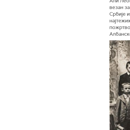
Али Лео
везан за
Србије и
најтежих
пожртво
Албанск