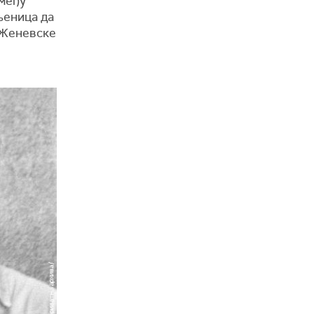
 међу
њеница да
 Женевске