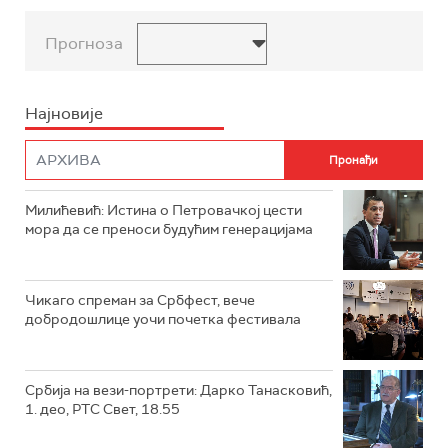
Прогноза
Најновије
Милићевић: Истина о Петровачкој цести
мора да се преноси будућим генерацијама
Чикаго спреман за Србфест, вече
добродошлице уочи почетка фестивала
Србија на вези-портрети: Дарко Танасковић,
1. део, РТС Свет, 18.55