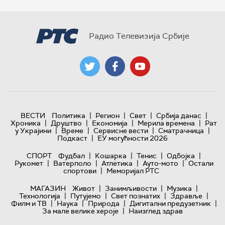
Радио Телевизија Србије
|
|
|
|
ВЕСТИ
Политика
Регион
Свет
Србија данас
|
|
|
|
Хроника
Друштво
Економија
Мерила времена
Рат
|
|
|
|
у Украјини
Време
Сервисне вести
Сматрачница
|
Подкаст
ЕУ могућности 2026
|
|
|
|
СПОРТ
Фудбал
Кошарка
Тенис
Одбојка
|
|
|
|
Рукомет
Ватерполо
Атлетика
Ауто-мото
Остали
|
спортови
Меморијал РТС
|
|
|
МАГАЗИН
Живот
Занимљивости
Музика
|
|
|
|
Технологијa
Путујемо
Свет познатих
Здравље
|
|
|
|
Филм и ТВ
Наука
Природа
Дигитални предузетник
|
За мале велике хероје
Наизглед здрав