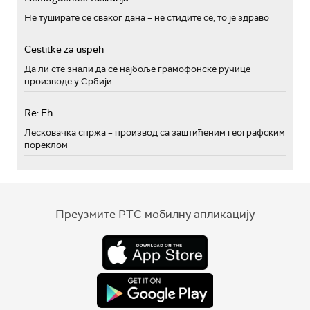
Не туширате се сваког дана – не стидите се, то је здраво
Cestitke za uspeh
Да ли сте знали да се најбоље грамофонске ручице
производе у Србији
Re: Eh...
Лесковачка спржа – производ са заштићеним географским
пореклом
Преузмите РТС мобилну апликацију