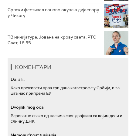
Српски фестивал поново окупља дијаспору
у Чикагу
ТВ минијатуре: Јована на крову света, РТС
Свет, 18.55
КОМЕНТАРИ
Da, ali...
Како преживети прва три дана катастрофе у Србији, и за
шта нас припрема ЕУ
Dvojnik mog oca
Вероватно свако од нас има свог двојника са којим дели и
сличну ДНК
Nemogućnost tusiranja