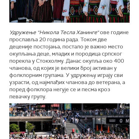
Удружење "Никола Тесла Ханинге"
ове године
прославља 20 година рада. Током две
деценије постојања, постало је важно место
окупљања деце, младих и породица српског
порекла у Стокхолму. Данас окупља око 400
чланова, од којих је велики број активан у
фолклорним групама. У удружењу играју сви
узрасти, од најмлађих чланова до ветерана, а
поред фолклора негује се и песма кроз
певачку групу.