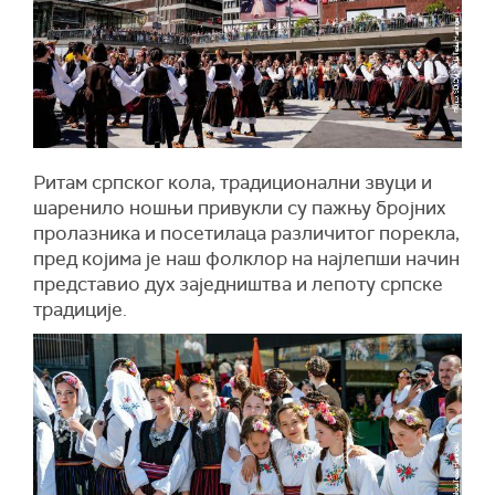
Ритам српског кола, традиционални звуци и
шаренило ношњи привукли су пажњу бројних
пролазника и посетилаца различитог порекла,
пред којима је наш фолклор на најлепши начин
представио дух заједништва и лепоту српске
традиције.