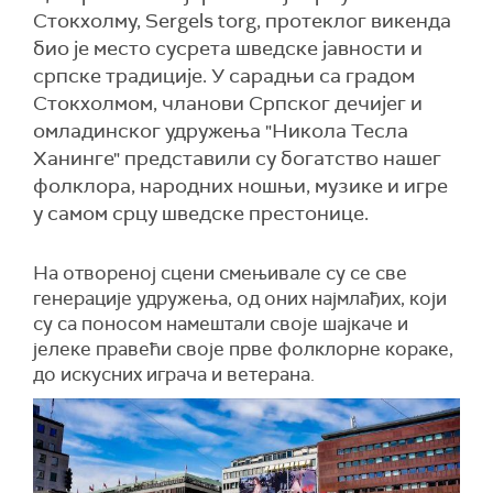
Стокхолму, Sergels torg, протеклог викенда
био је место сусрета шведске јавности и
српске традиције. У сарадњи са градом
Стокхолмом, чланови Српског дечијег и
омладинског удружења "Никола Тесла
Ханинге" представили су богатство нашег
фолклора, народних ношњи, музике и игре
у самом срцу шведске престонице.
На отвореној сцени смењивале су се све
генерације удружења, од оних најмлађих, који
су са поносом намештали своје шајкаче и
јелеке правећи своје прве фолклорне кораке,
до искусних играча и ветерана.