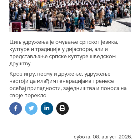
Циљ удружења је очување српског језика,
културе и традиције у дијаспори, али и
представљање српске културе шведском
друштву.
Кроз игру, песму и дружење, удружење
настоји да млађим генерацијама пренесе
осећај припадности, заједништва и поноса на
своје порекло.
субота, 08. август 2026.