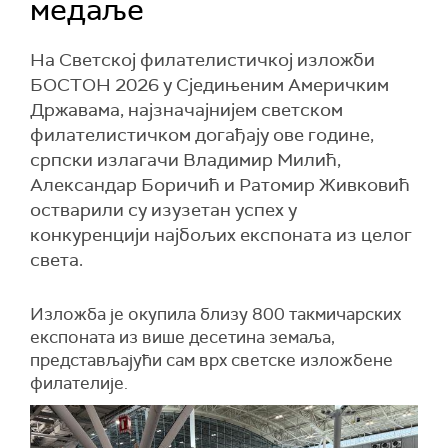
медаље
На Светској филателистичкој изложби
БОСТОН 2026 у Сједињеним Америчким
Државама, најзначајнијем светском
филателистичком догађају ове године,
српски излагачи Владимир Милић,
Александар Боричић и Ратомир Живковић
остварили су изузетан успех у
конкуренцији најбољих експоната из целог
света.
Изложба је окупила близу 800 такмичарских
експоната из више десетина земаља,
представљајући сам врх светске изложбене
филателије.