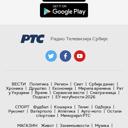
Радио Телевизија Србије
|
|
|
|
ВЕСТИ
Политика
Регион
Свет
Србија данас
|
|
|
|
Хроника
Друштво
Економија
Мерила времена
Рат
|
|
|
|
у Украјини
Време
Сервисне вести
Сматрачница
|
Подкаст
ЕУ могућности 2026
|
|
|
|
СПОРТ
Фудбал
Кошарка
Тенис
Одбојка
|
|
|
|
Рукомет
Ватерполо
Атлетика
Ауто-мото
Остали
|
спортови
Меморијал РТС
|
|
|
МАГАЗИН
Живот
Занимљивости
Музика