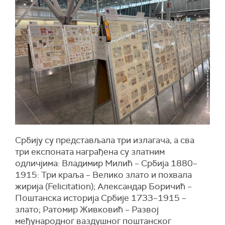
Србију су представљала три излагача, а сва
три експоната награђена су златним
одличјима: Владимир Милић – Србија 1880–
1915: Три краља – Велико злато и похвала
жирија (Felicitation); Александар Боричић –
Поштанска историја Србије 1733–1915 –
злато; Ратомир Живковић – Развој
међународног ваздушног поштанског