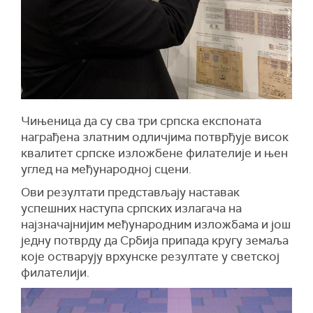
Чињеница да су сва три српска експоната
награђена златним одличјима потврђује висок
квалитет српске изложбене филателије и њен
углед на међународној сцени.
Ови резултати представљају наставак
успешних наступа српских излагача на
најзначајнијим међународним изложбама и још
једну потврду да Србија припада кругу земаља
које остварују врхунске резултате у светској
филателији.