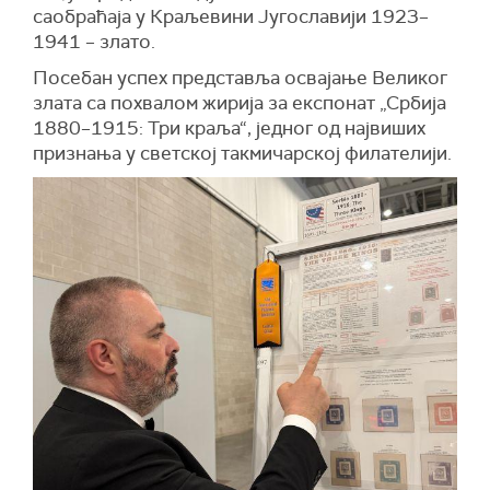
саобраћаја у Краљевини Југославији 1923–
1941 – злато.
Посебан успех представља освајање Великог
злата са похвалом жирија за експонат „Србија
1880–1915: Три краља“, једног од највиших
признања у светској такмичарској филателији.