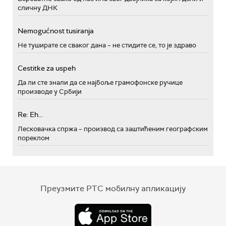
сличну ДНК
Nemogućnost tusiranja
Не туширате се сваког дана – не стидите се, то је здраво
Cestitke za uspeh
Да ли сте знали да се најбоље грамофонске ручице
производе у Србији
Re: Eh...
Лесковачка спржа – производ са заштићеним географским
пореклом
Преузмите РТС мобилну апликацију