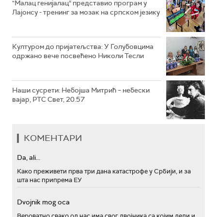
"Малац генијалац“ представио програм у
Лајонсу - тренинг за мозак на српском језику
Културом до пријатељства: У Голубовцима
одржано вече посвећено Николи Тесли
Наши сусрети: Небојша Митрић – небески
вајар, РТС Свет, 20.57
КОМЕНТАРИ
Da, ali...
Како преживети прва три дана катастрофе у Србији, и за
шта нас припрема ЕУ
Dvojnik mog oca
Вероватно свако од нас има свог двојника са којим дели и