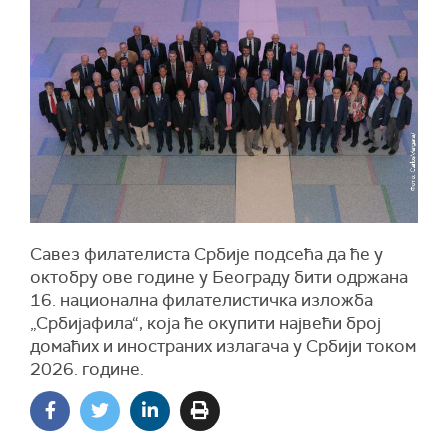
Савез филателиста Србије подсећа да ће у
октобру ове године у Београду бити одржана
16. национална филателистичка изложба
„Србијафила“, која ће окупити највећи број
домаћих и иностраних излагача у Србији током
2026. године.