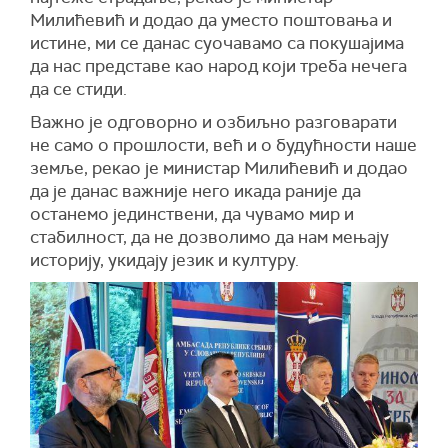
Милићевић и додао да уместо поштовања и
истине, ми се данас суочавамо са покушајима
да нас представе као народ који треба нечега
да се стиди.
Важно је одговорно и озбиљно разговарати
не само о прошлости, већ и о будућности наше
земље, рекао је министар Милићевић и додао
да је данас важније него икада раније да
останемо јединствени, да чувамо мир и
стабилност, да не дозволимо да нам мењају
историју, укидају језик и културу.