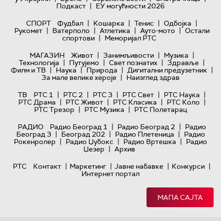
|
Подкаст
ЕУ могућности 2026
|
|
|
|
СПОРТ
Фудбал
Кошарка
Тенис
Одбојка
|
|
|
|
Рукомет
Ватерполо
Атлетика
Ауто-мото
Остали
|
спортови
Меморијал РТС
|
|
|
МАГАЗИН
Живот
Занимљивости
Музика
|
|
|
|
Технологијa
Путујемо
Свет познатих
Здравље
|
|
|
|
Филм и ТВ
Наука
Природа
Дигитални предузетник
|
За мале велике хероје
Наизглед здрав
|
|
|
|
|
ТВ
РТС 1
РТС 2
РТС 3
РТС Свет
РТС Наука
|
|
|
|
РТС Драма
РТС Живот
РТС Класика
РТС Коло
|
|
РТС Трезор
РТС Музика
РТС Полетарац
|
|
РАДИО
Радио Београд 1
Радио Београд 2
Радио
|
|
|
Београд 3
Београд 202
Радио Плетеница
Радио
|
|
|
Рокенролер
Радио Џубокс
Радио Вртешка
Радио
|
Џезер
Архив
|
|
|
|
РТС
Контакт
Маркетинг
Јавне набавке
Конкурси
Интернет портал
МАПА САЈТА