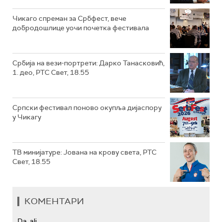
Чикаго спреман за Србфест, вече
добродошлице уочи почетка фестивала
Србија на вези-портрети: Дарко Танасковић,
1. део, РТС Свет, 18.55
Српски фестивал поново окупља дијаспору
у Чикагу
ТВ минијатуре: Јована на крову света, РТС
Свет, 18.55
КОМЕНТАРИ
Da, ali...