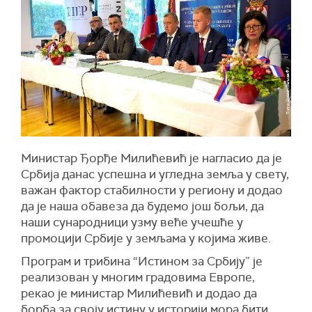
Министар Ђорђе Милићевић је нагласио да је
Србија данас успешна и угледна земља у свету,
важан фактор стабилности у региону и додао
да је наша обавеза да будемо још бољи, да
наши сународници узму веће учешће у
промоцији Србије у земљама у којима живе.
Програм и трибина “Истином за Србију” је
реализован у многим градовима Европе,
рекао је министар Милићевић и додао да
борба за своју истину у историји мора бити