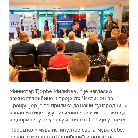
Министар Ђорђе Милићевић је нагласио
важност трибине и пројекта “Истином за
Србију” јер је то прилика да наши сународници
изван матице чују чињенице, али исто тако да
и допринесу очувању истине о Србији у свету.
Народ који чува истину, пре свега, чува себе,
рекао је министар Милићевић и додао да