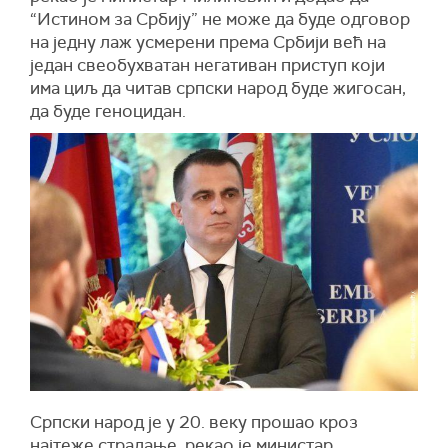
“Истином за Србију” не може да буде одговор
на једну лаж усмерени према Србији већ на
један свеобухватан негативан приступ који
има циљ да читав српски народ буде жигосан,
да буде геноцидан.
Српски народ је у 20. веку прошао кроз
најтеже страдање, рекао је министар