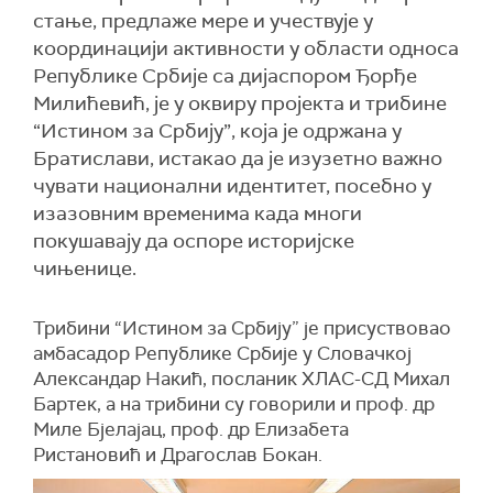
стање, предлаже мере и учествује у
координацији активности у области односа
Републике Србије са дијаспором Ђорђе
Милићевић, је у оквиру пројекта и трибине
“Истином за Србију”, која је одржана у
Братислави, истакао да је изузетно важно
чувати национални идентитет, посебно у
изазовним временима када многи
покушавају да оспоре историјске
чињенице.
Трибини “Истином за Србију” је присуствовао
амбасадор Републике Србије у Словачкој
Александар Накић, посланик ХЛАС-СД Михал
Бартек, а на трибини су говорили и проф. др
Миле Бјелајац, проф. др Елизабета
Ристановић и Драгослав Бокан.