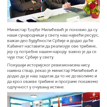
Министар Ђорђе Милићевић је поновио да су
наши сународници у свету наш највећи ресурс,
важан део будућности Србије и додао да ће
Кабинет наставити да реализује ове трибине,
јер су потребне нашем народу: важно је да се
чује глас Србије у свету.
Покушаји историјског ревизионизма нису
наивна ствар, рекао је министар Милићевић и
додао да је наш задатак да то не дозволимо и
да кроз овакве трибине и програме покажемо
одлучност у очувању истине.