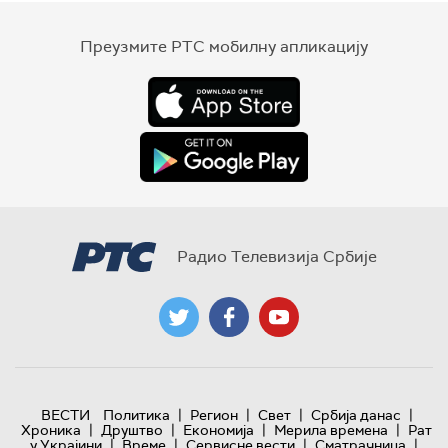
Преузмите РТС мобилну апликацију
Радио Телевизија Србије
|
|
|
|
ВЕСТИ
Политика
Регион
Свет
Србија данас
|
|
|
|
Хроника
Друштво
Економија
Мерила времена
Рат
|
|
|
|
у Украјини
Време
Сервисне вести
Сматрачница