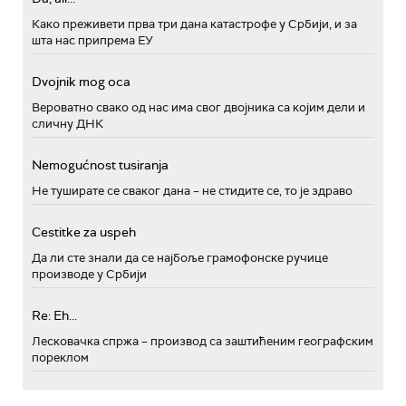
Како преживети прва три дана катастрофе у Србији, и за
шта нас припрема ЕУ
Dvojnik mog oca
Вероватно свако од нас има свог двојника са којим дели и
сличну ДНК
Nemogućnost tusiranja
Не туширате се сваког дана – не стидите се, то је здраво
Cestitke za uspeh
Да ли сте знали да се најбоље грамофонске ручице
производе у Србији
Re: Eh...
Лесковачка спржа – производ са заштићеним географским
пореклом