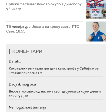
Српски фестивал поново окупља дијаспору
у Чикагу
ТВ минијатуре: Јована на крову света, РТС
Свет, 18.55
КОМЕНТАРИ
Da, ali...
Како преживети прва три дана катастрофе у Србији, и за
шта нас припрема ЕУ
Dvojnik mog oca
Вероватно свако од нас има свог двојника са којим дели и
сличну ДНК
Nemogućnost tusiranja