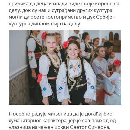
прилика да деца и млади виде своје корене на
делу, док су наши суграђани других култура
могли да осете гостопримство и дух Србије -
културна дипломатија на делу.
Посебно радује чињеница да је догађај био
хуманитарног карактера, јер је сав приход од
улазница намењен цркви Светог Симеона,