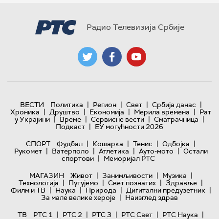
Радио Телевизија Србије
|
|
|
|
ВЕСТИ
Политика
Регион
Свет
Србија данас
|
|
|
|
Хроника
Друштво
Економија
Мерила времена
Рат
|
|
|
|
у Украјини
Време
Сервисне вести
Сматрачница
|
Подкаст
ЕУ могућности 2026
|
|
|
|
СПОРТ
Фудбал
Кошарка
Тенис
Одбојка
|
|
|
|
Рукомет
Ватерполо
Атлетика
Ауто-мото
Остали
|
спортови
Меморијал РТС
|
|
|
МАГАЗИН
Живот
Занимљивости
Музика
|
|
|
|
Технологијa
Путујемо
Свет познатих
Здравље
|
|
|
|
Филм и ТВ
Наука
Природа
Дигитални предузетник
|
За мале велике хероје
Наизглед здрав
|
|
|
|
|
ТВ
РТС 1
РТС 2
РТС 3
РТС Свет
РТС Наука