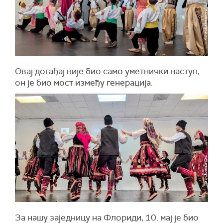
Овај догађај није био само уметнички наступ,
он је био мост између генерација.
За нашу заједницу на Флориди, 10. мај је био