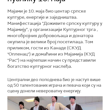
Мајами је 10. маја био центар српске
културе, енергије и заједништва.
Манифестација “Доживите српску културу у
Мајамију”, у организацији Културног трга ,
многобројних добровољаца и донатора
окупила је велики број посетилаца. Том
приликом, гости из Канаде (СКУД
"Опленац") и домаћини из Мајамија (КУД
"Рас") на најлепши начин су представили
богатство културног наслеђа.
Централни део поподнева био је наступ више
од 50 талентованих играча и певача који су на
сцену донели невероватну енергију.