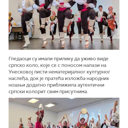
Гледаоци су имали прилику да уживо виде
српско коло, које се с поносом налази на
Унесковој листи нематеријалног културног
наслеђа, док је пратећа изложба народних
ношњи додатно приближила аутентични
српски колорит свим присутнима.