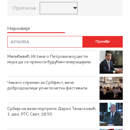
Прогноза
Најновије
Милићевић: Истина о Петровачкој цести
мора да се преноси будућим генерацијама
Чикаго спреман за Србфест, вече
добродошлице уочи почетка фестивала
Србија на вези-портрети: Дарко Танасковић,
1. део, РТС Свет, 18.55