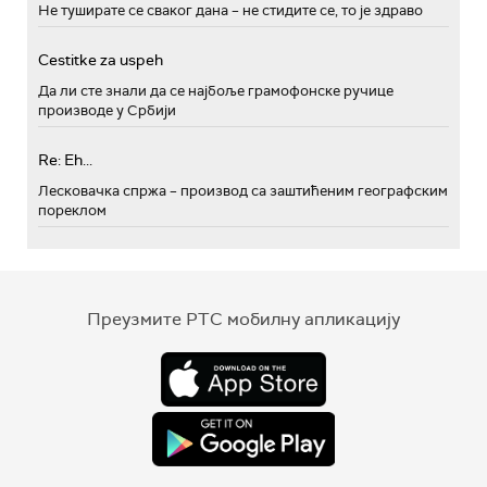
Не туширате се сваког дана – не стидите се, то је здраво
Cestitke za uspeh
Да ли сте знали да се најбоље грамофонске ручице
производе у Србији
Re: Eh...
Лесковачка спржа – производ са заштићеним географским
пореклом
Преузмите РТС мобилну апликацију