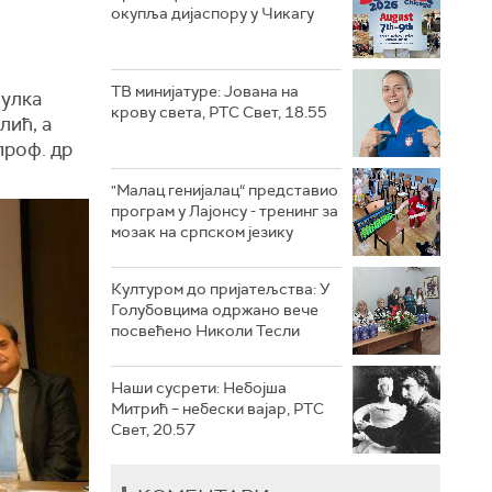
окупља дијаспору у Чикагу
ТВ минијатуре: Јована на
зулка
крову света, РТС Свет, 18.55
лић, а
проф. др
"Малац генијалац“ представио
програм у Лајонсу - тренинг за
мозак на српском језику
Културом до пријатељства: У
Голубовцима одржано вече
посвећено Николи Тесли
Наши сусрети: Небојша
Митрић – небески вајар, РТС
Свет, 20.57