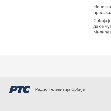
Министа
предака,
Србија ј
да се чу
Милићев
Радио Телевизија Србије