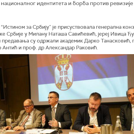
 националног идентитета и борба против ревизије
“Истином за Србију” је присуствовала генерална кон
е Србије у Милану Наташа Савићевић, јереј Ивица Ђу
и предавања су одржали академик Дарко Танасковић, 
 Антић и проф. др Александар Раковић.