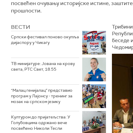
посвећен очувању историјске истине, заштите
прошлости.
ВЕСТИ
Трибини 
Републик
Српски фестивал поново окупља
беседе 
дијаспору у Чикагу
Чедомир
ТВ минијатуре: Јована на крову
света, РТС Свет, 18.55
"Малац генијалац“ представио
програм у Лајонсу - тренинг за
мозак на српском језику
Културом до пријатељства: У
Голубовцима одржано вече
посвећено Николи Тесли