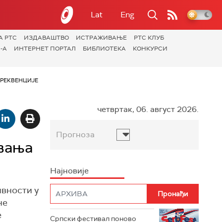
Lat
Eng
А РТС
ИЗДАВАШТВО
ИСТРАЖИВАЊЕ
РТС КЛУБ
-А
ИНТЕРНЕТ ПОРТАЛ
БИБЛИОТЕКА
КОНКУРСИ
РЕКВЕНЦИЈЕ
четвртак, 06. август 2026.
Прогноза
увања
Најновије
ивности у
не
е
Српски фестивал поново