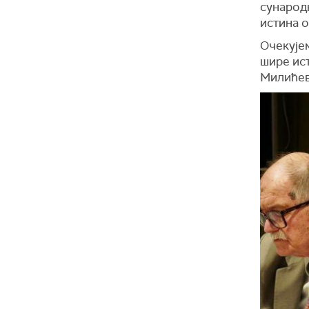
сународн
истина о
Очекујем
шире ист
Милићеви