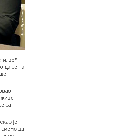
ти, већ
о да се на
аше
зовао
е живе
се са
екао је
е смемо да
уги не