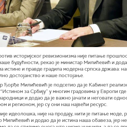
ротив историјског ревизионизма није питање прошлос
аше будућности, рекао је министар Милићевић и дода
а истине и правде градила модерна српска држава: н
лно достојанство и наше постојање.
р Ђорђе Милићевић је подсетио да је Кабинет реали
“Истином за Србију” у многим градовима у Европи гд
ародници и додао да је важно јачати и неговати одно
ом и регионом, јер су они наш највећи ресурс.
ије идеолошка, није на продају, нити је питање моде, р
 Милићевић и додао да је истина наша обавеза, јер н
о да се стидимо онога што нисмо учинили, а да се др