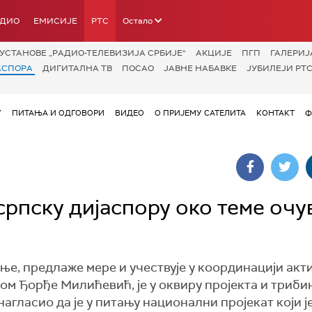
АДИО
ЕМИСИЈЕ
РТС
Остало
УСТАНОВЕ „РАДИО-ТЕЛЕВИЗИЈА СРБИЈЕ“
АКЦИЈЕ
ПГП
ГАЛЕРИЈ
АСПОРА
ДИГИТАЛНА ТВ
ПОСАО
ЈАВНЕ НАБАВКЕ
ЈУБИЛЕЈИ РТС
У
ПИТАЊА И ОДГОВОРИ
ВИДЕО
О ПРИЈЕМУ САТЕЛИТА
КОНТАКТ
Ф
српску дијаспору око теме оч
е, предлаже мере и учествује у координацији акт
ом Ђорђе Милићевић, је у оквиру пројекта и триби
нагласио да је у питању национални пројекат који ј