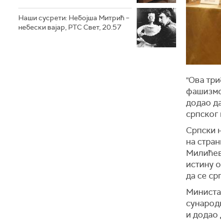
Наши сусрети: Небојша Митрић –
небески вајар, РТС Свет, 20.57
"Ова три
фашизмом
додао да
српског 
Српски 
на стран
Милићев
истину о
да се ср
Министа
сународн
и додао 