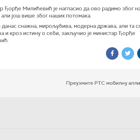
р Ђорђе Милићевић је нагласио да ово радимо због н
 али још више због наших потомака.
е данас снажна, мирољубива, модерна држава, али та 
ва и кроз истину о себи, закључио је министар Ђорђе
ић.
Преузмите РТС мобилну апли