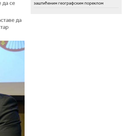
 да се
заштићеним географским пореклом
аставе да
стар