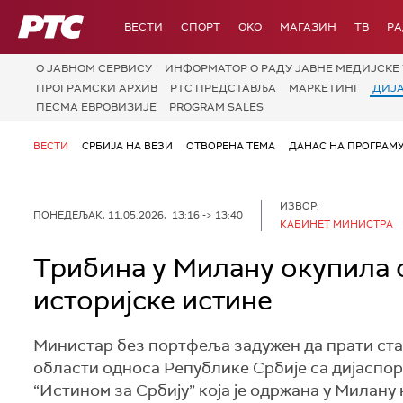
РТС
ВЕСТИ
СПОРТ
OKO
МАГАЗИН
ТВ
Р
О JАВНОМ СЕРВИСУ
ИНФОРМАТОР О РАДУ ЈАВНЕ МЕДИЈСКЕ 
ПРОГРАМСКИ АРХИВ
РТС ПРЕДСТАВЉА
МАРКЕТИНГ
ДИЈ
ПЕСМА ЕВРОВИЗИЈЕ
PROGRAM SALES
ВЕСТИ
СРБИЈА НА ВЕЗИ
ОТВОРЕНА ТЕМА
ДАНАС НА ПРОГРАМ
ИЗВОР:
ПОНЕДЕЉАК, 11.05.2026, 13:16 -> 13:40
КАБИНЕТ МИНИСТРА
Трибина у Милану окупила 
историјске истине
Министар без портфеља задужен да прати стањ
области односа Републике Србије са дијаспор
“Истином за Србију” која је одржана у Милану 