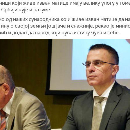
ици који живе изван матице имају велику улогу у томе
 Србији чује и разуме.
о од наших сународника који живе изван матице да н
ину о својој земљи још јаче и снажније, рекао је мини
ћ и додао да народ који чува истину чува и себе.