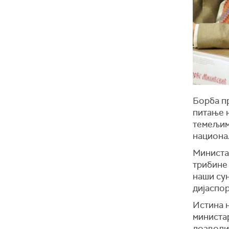
Борба п
питање н
темељим
национа
Министа
трибине 
наши сун
дијаспор
Истина н
министар
дозволим