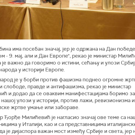
бина има посебан значај, јер је одржана на Дан победе
 - 9. мај, али и Дан Европе", рекао је министар Мили
 је важно да говоримо о истини, сећању и улози Србиј
народа у историји Европе.
народ је у борби против фашизма поднео огромне жрт
и слободе, правде и антифашизма, рекао је министар
ић и додао да се оваквим манифестацијама боримо за
 нашој улози у историји, против лажи, ревизионизма и
пске жртве умање или забораве.
р Ђорђе Милићевић је нагласио значај ове теме са н
ицима у Италији, као и са представницима италијанск
да је дијаспора важан мост између Србије и света, јер