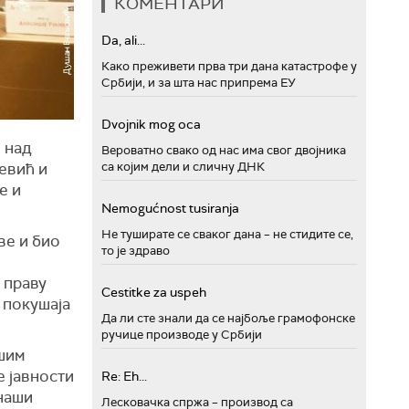
КОМЕНТАРИ
Da, ali...
Како преживети прва три дана катастрофе у
Србији, и за шта нас припрема ЕУ
Dvojnik mog oca
 над
Вероватно свако од нас има свог двојника
са којим дели и сличну ДНК
ћевић и
е и
Nemogućnost tusiranja
Не туширате се сваког дана – не стидите се,
ве и био
то је здраво
 праву
Cestitke za uspeh
 покушаја
Да ли сте знали да се најбоље грамофонске
ручице производе у Србији
ашим
е јавности
Re: Eh...
 наши
Лесковачка спржа – производ са