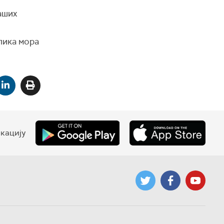
аших
слика мора
кацију