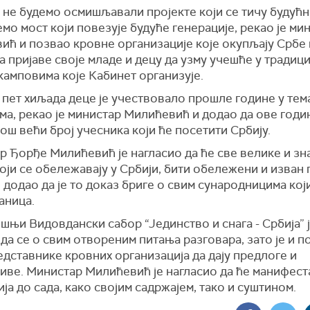
 не будемо осмишљавали пројекте који се тичу будућ
мо мост који повезује будуће генерације, рекао је ми
ић и позвао кровне организације које окупљају Србе
а пријаве своје младе и децу да узму учешће у тради
камповима које Кабинет организује.
 пет хиљада деце је учествовало прошле године у тем
ма, рекао је министар Милићевић и додао да ове годи
још већи број учесника који ће посетити Србију.
 Ђорђе Милићевић је нагласио да ће све велике и зн
оји се обележавају у Србији, бити обележени и изван 
 додао да је то доказ бриге о свим сународницима кој
аница.
њи Видовдански сабор “Јединство и снага - Србија” 
да се о свим отвореним питања разговара, зато је и п
дставнике кровних организација да дају предлоге и
иве. Министар Милићевић је нагласио да ће манифест
ија до сада, како својим садржајем, тако и суштином.