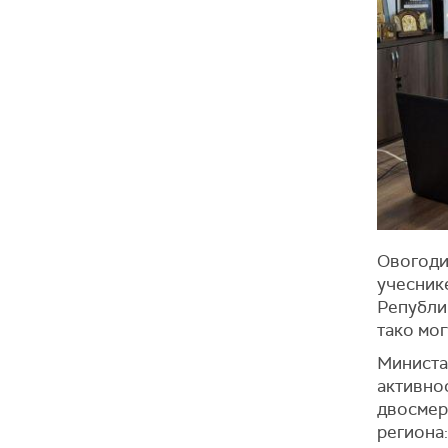
Овогоди
учеснике
Републик
тако мог
Министа
активно
двосмер
региона: