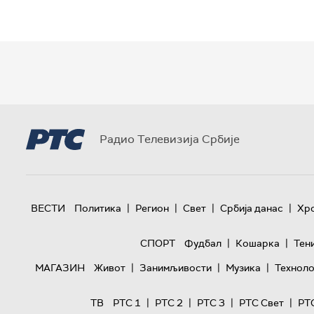
Радио Телевизија Србије
|
|
|
|
ВЕСТИ
Политика
Регион
Свет
Србија данас
Хр
|
|
СПОРТ
Фудбал
Кошарка
Тен
|
|
|
МАГАЗИН
Живот
Занимљивости
Музика
Техноло
|
|
|
|
ТВ
РТС 1
РТС 2
РТС 3
РТС Свет
РТ