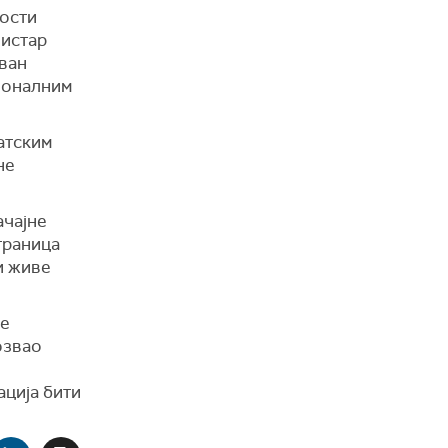
ности
нистар
 ван
ционалним
атским
не
ачајне
граница
и живе
је
озвао
ација бити