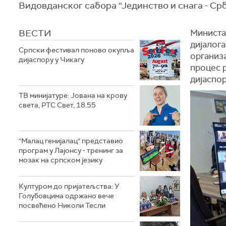
Видовданског сабора “Јединство и снага - Србиј
ВЕСТИ
Министар
дијалог
Српски фестивал поново окупља
организа
дијаспору у Чикагу
процес р
дијаспор
ТВ минијатуре: Јована на крову
света, РТС Свет, 18.55
"Малац генијалац“ представио
програм у Лајонсу - тренинг за
мозак на српском језику
Културом до пријатељства: У
Голубовцима одржано вече
посвећено Николи Тесли