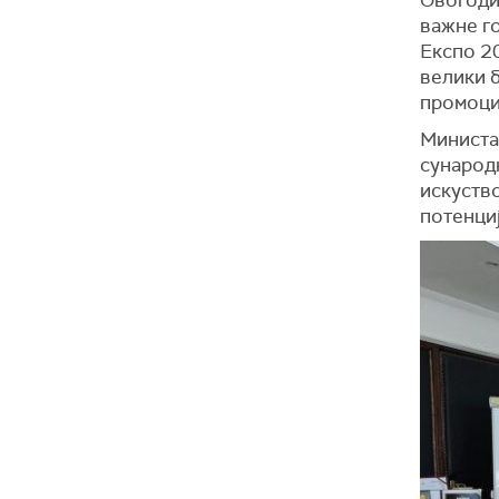
Овогодиш
важне г
Експо 20
велики б
промоциј
Министар
сународ
искуство
потенциј