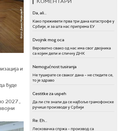
КОМЕНТАРИ
Da, ali...
Како преживети прва три дана катастрофе у
Србији, и за шта нас припрема ЕУ
Dvojnik mog oca
Вероватно свако од нас има свог двојника
са којим дели и сличну ДНК
Nemogućnost tusiranja
изација и
Не туширате се сваког дана – не стидите се,
то је здраво
да буде
Cestitke za uspeh
по 2027.,
Да ли сте знали да се најбоље грамофонске
ручице производе у Србији
звојни
Re: Eh...
Лесковачка спржа – производ са