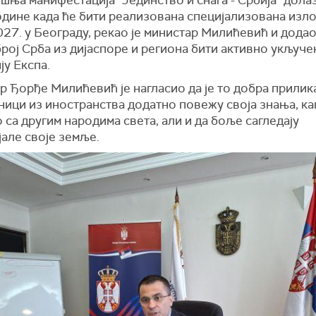
ња манифестација “Јединство и снага - Србија” дола
одине када ће бити реализована специјализована изл
27. у Београду, рекао је министар Милићевић и додао
рој Срба из дијаспоре и региона бити активно укључе
у Експа.
 Ђорђе Милићевић је нагласио да је то добра прилик
ници из иностранства додатно повежу своја знања, ка
 са другим народима света, али и да боље сагледају
але своје земље.