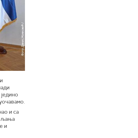
и
лади
 једино
суочавамо.
ао и са
ављања
е и