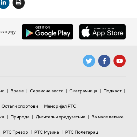
кацију
|
|
|
|
|
ни
Време
Сервисне вести
Сматрачница
Подкаст
|
Остали спортови
Меморијал РТС
|
|
|
ка
Природа
Дигитални предузетник
За мале велике
|
|
|
РТС Трезор
РТС Музика
РТС Полетарац