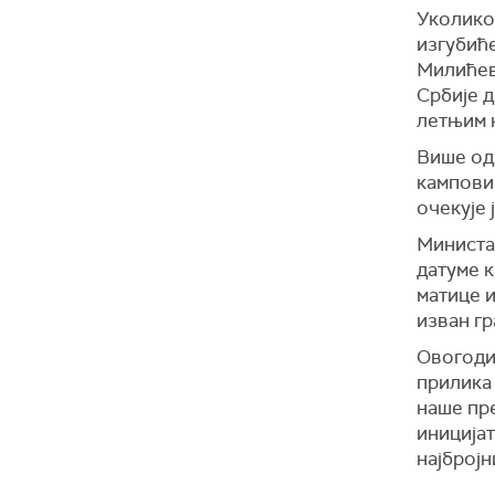
Уколико
изгубиће
Милићев
Србије д
летњим 
Више од
кампови
очекује 
Министар
датуме к
матице и
изван гр
Овогодиш
прилика 
наше пре
иницијат
најбројн