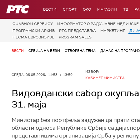
РТС
ВЕСТИ
СПОРТ
OKO
МАГАЗИН
ТВ
Р
О JАВНОМ СЕРВИСУ
ИНФОРМАТОР О РАДУ ЈАВНЕ МЕДИЈСКЕ 
ПРОГРАМСКИ АРХИВ
РТС ПРЕДСТАВЉА
МАРКЕТИНГ
ДИЈ
ПЕСМА ЕВРОВИЗИЈЕ
PROGRAM SALES
ВЕСТИ
СРБИЈА НА ВЕЗИ
ОТВОРЕНА ТЕМА
ДАНАС НА ПРОГРАМ
ИЗВОР:
СРЕДА, 06.05.2026, 11:53 -> 13:59
КАБИНЕТ МИНИСТРА
Видовдански сабор окупља С
31. маја
Министар без портфеља задужен да прати стањ
области односа Републике Србије са дијаспор
представницима организација Срба у региону