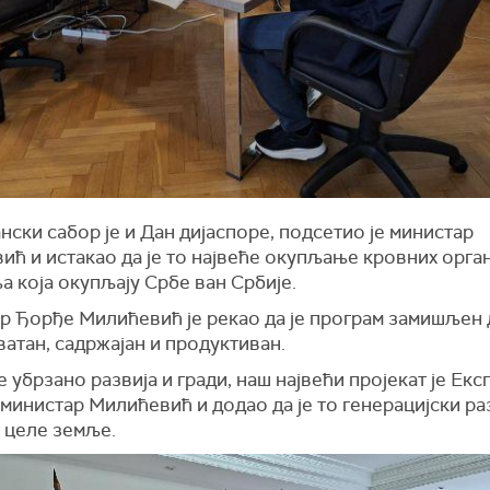
ски сабор је и Дан дијаспоре, подсетио је министар
ћ и истакао да је то највеће окупљање кровних орган
 која окупљају Србе ван Србије.
р Ђорђе Милићевић је рекао да је програм замишљен 
атан, садржајан и продуктиван.
е убрзано развија и гради, наш највећи пројекат је Екс
 министар Милићевић и додао да је то генерацијски ра
 целе земље.