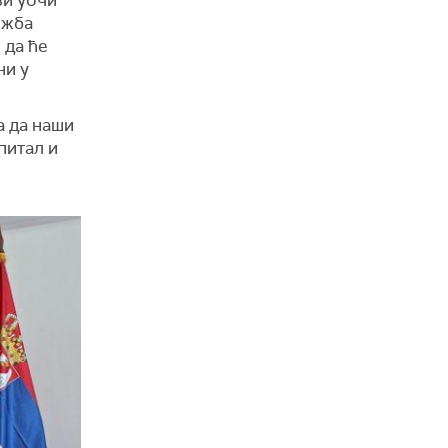
зи уочи
ожба
 да ће
ни у
а да наши
питал и