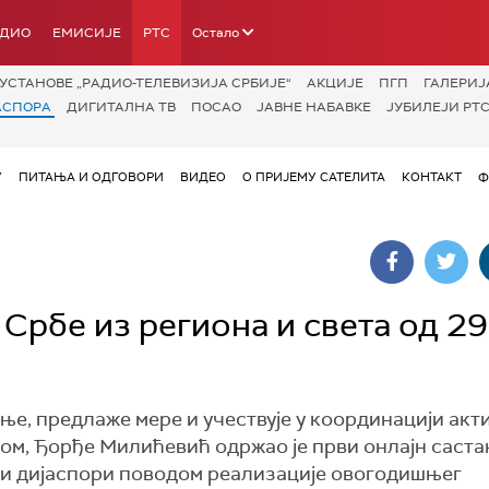
АДИО
ЕМИСИЈЕ
РТС
Остало
УСТАНОВЕ „РАДИО-ТЕЛЕВИЗИЈА СРБИЈЕ“
АКЦИЈЕ
ПГП
ГАЛЕРИЈ
АСПОРА
ДИГИТАЛНА ТВ
ПОСАО
ЈАВНЕ НАБАВКЕ
ЈУБИЛЕЈИ РТС
У
ПИТАЊА И ОДГОВОРИ
ВИДЕО
О ПРИЈЕМУ САТЕЛИТА
КОНТАКТ
Ф
рбе из региона и света од 29
е, предлаже мере и учествује у координацији акт
ом, Ђорђе Милићевић одржао је први онлајн саста
 и дијаспори поводом реализације овогодишњег