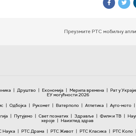
Преузмите РТС мобилну апли
|
|
|
|
оника
Друштво
Економија
Мерила времена
Рат у Украји
ЕУ могућности 2026
|
|
|
|
|
|
ис
Одбојка
Рукомет
Ватерполо
Атлетика
Ауто-мото
|
|
|
|
|
гијa
Путујемо
Свет познатих
Здравље
Филм и ТВ
Нау
|
хероје
Наизглед здрав
|
|
|
|
С Наука
РТС Драма
РТС Живот
РТС Класика
РТС Коло