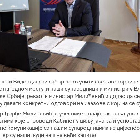
шњи Видовдански сабор ће окупити све саговорнике 
 на једном месту, и наши сународници и министри у В
е Србије, рекао је министар Милићевић и додао да се
у давати конкретни одговори на изазове с којима се 
р Ђорђе Милићевић је учеснике онлајн састанка упозн
стима које спроводи Кабинет у циљу јачања и успост
не комуникације са нашим сународницима из дијаспор
 јер су наши људи наш највећи капитал.