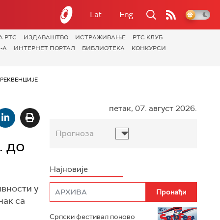
Lat
Eng
А РТС
ИЗДАВАШТВО
ИСТРАЖИВАЊЕ
РТС КЛУБ
-А
ИНТЕРНЕТ ПОРТАЛ
БИБЛИОТЕКА
КОНКУРСИ
РЕКВЕНЦИЈЕ
петак, 07. август 2026.
Прогноза
. до
Најновије
ивности у
нак са
Српски фестивал поново