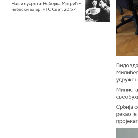
Наши сусрети: Небојша Митрић –
небески вајар, РТС Свет, 20.57
Видовдан
Милићеви
удружења
Министа
свеобухв
Србија с
рекао је
пројекат