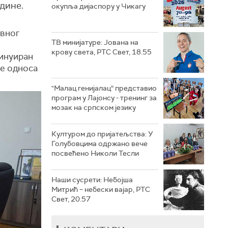
одине.
окупља дијаспору у Чикагу
ивног
ТВ минијатуре: Јована на
крову света, РТС Свет, 18.55
тинуиран
ње односа
"Малац генијалац“ представио
програм у Лајонсу - тренинг за
мозак на српском језику
Културом до пријатељства: У
Голубовцима одржано вече
посвећено Николи Тесли
Наши сусрети: Небојша
Митрић – небески вајар, РТС
Свет, 20.57