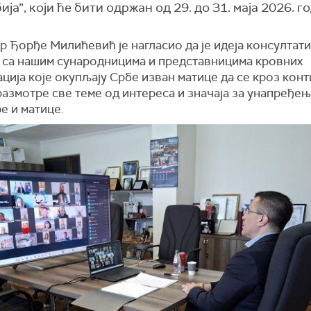
а”, који ће бити одржан од 29. до 31. маја 2026. г
 Ђорђе Милићевић је нагласио да је идеја консултат
а са нашим сународницима и представницима кровних
ција које окупљају Србе изван матице да се кроз кон
азмотре све теме од интереса и значаја за унапређе
е и матице.