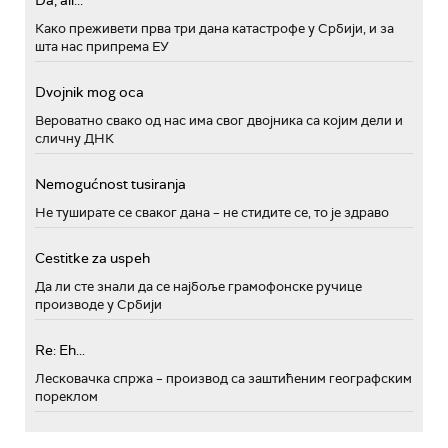
Da, ali...
Како преживети прва три дана катастрофе у Србији, и за
шта нас припрема ЕУ
Dvojnik mog oca
Вероватно свако од нас има свог двојника са којим дели и
сличну ДНК
Nemogućnost tusiranja
Не туширате се сваког дана – не стидите се, то је здраво
Cestitke za uspeh
Да ли сте знали да се најбоље грамофонске ручице
производе у Србији
Re: Eh...
Лесковачка спржа – производ са заштићеним географским
пореклом