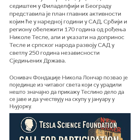
седиштем у Филаделфији и Београду
представила је план главних активности
којим ће у наредној години у САД, Србији и
региону обележити 170 година од рођења
Николе Тесле, али и указати на допринос
Тесле и српског народа развоју САД у
светлу 250 година независности
Сједињених Држава.
Оснивач Фондације Никола Лончар позвао је
појединце из читавог света који су урадили
нешто значајно да прикажу Теслино дело да
се јаве и да учествују на скупу у јануару у
Њујорку.