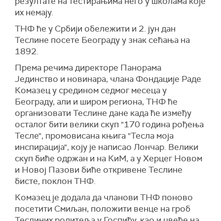
резултате на тестирањима него у школама које
их немају.
ТНФ ће у Србији обележити и 2. јун дан
Теслине посете Београду у знак сећања на
1892.
Према речима директоре Панорама
Јединство и новинара, члана Фондације Раде
Комазец у средином седмог месеца у
Београду, али и широм региона, ТНФ ће
организовати Теслине дане када ће између
осталог бити велики скуп "170 година рођења
Тесле", промовисана књига "Тесла моја
инспирација", коју је написао Лончар. Велики
скуп биће одржан и на КиМ, а у Херцег Новом
и Новој Пазови биће откривене Теслине
бисте, поклон ТНФ.
Комазец је додала да чланови ТНФ поново
посетити Смиљан, положити венце на гроб
Теслиних родитеља у Госпићу, као и цвеће на