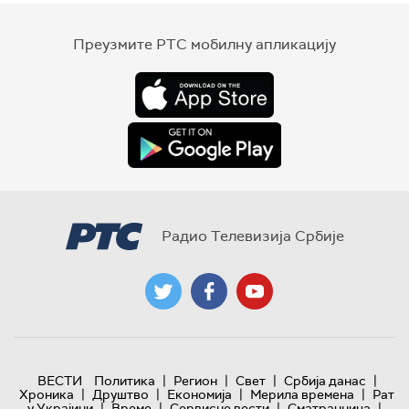
Преузмите РТС мобилну апликацију
Радио Телевизија Србије
|
|
|
|
ВЕСТИ
Политика
Регион
Свет
Србија данас
|
|
|
|
Хроника
Друштво
Економија
Мерила времена
Рат
|
|
|
|
у Украјини
Време
Сервисне вести
Сматрачница