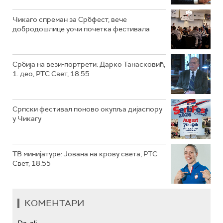
Чикаго спреман за Србфест, вече
добродошлице уочи почетка фестивала
Србија на вези-портрети: Дарко Танасковић,
1. део, РТС Свет, 18.55
Српски фестивал поново окупља дијаспору
у Чикагу
ТВ минијатуре: Јована на крову света, РТС
Свет, 18.55
КОМЕНТАРИ