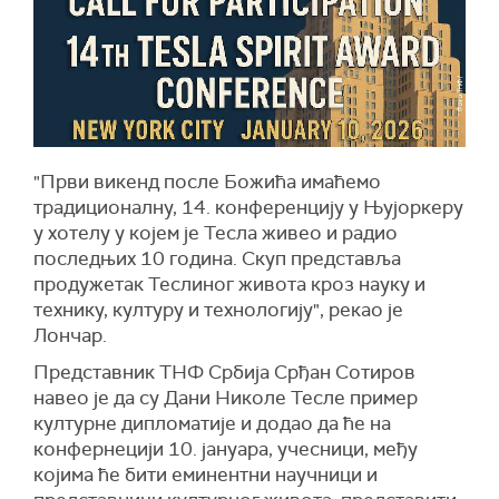
"Први викенд после Божића имаћемо
традиционалну, 14. конференцију у Њујоркеру
у хотелу у којем је Тесла живео и радио
последњих 10 година. Скуп представља
продужетак Теслиног живота кроз науку и
технику, културу и технологију", рекао је
Лончар.
Представник ТНФ Србија Срђан Сотиров
навео је да су Дани Николе Тесле пример
културне дипломатије и додао да ће на
конфернецији 10. јануара, учесници, међу
којима ће бити еминентни научници и