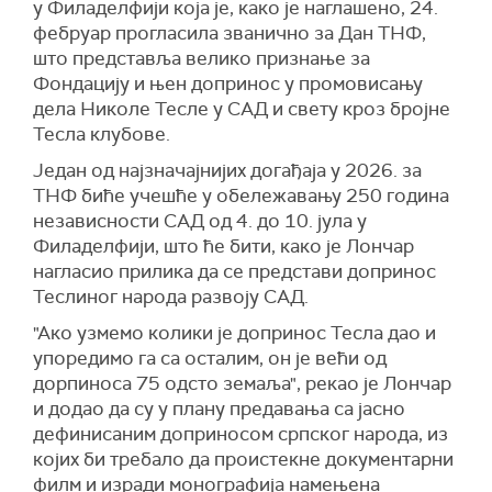
у Филаделфији која је, како је наглашено, 24.
фебруар прогласила званично за Дан ТНФ,
што представља велико признање за
Фондацију и њен допринос у промовисању
дела Николе Тесле у САД и свету кроз бројне
Тесла клубове.
Један од најзначајнијих догађаја у 2026. за
ТНФ биће учешће у обележавању 250 година
независности САД од 4. до 10. јула у
Филаделфији, што ће бити, како је Лончар
нагласио прилика да се представи допринос
Теслиног народа развоју САД.
"Ако узмемо колики је допринос Тесла дао и
упоредимо га са осталим, он је већи од
дорпиноса 75 одсто земаља", рекао је Лончар
и додао да су у плану предавања са јасно
дефинисаним доприносом српског народа, из
којих би требало да проистекне документарни
филм и изради монографија намењена