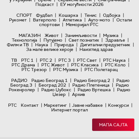
|
Подкаст
ЕУ могућности 2026
|
|
|
|
СПОРТ
Фудбал
Кошарка
Тенис
Одбојка
|
|
|
|
Рукомет
Ватерполо
Атлетика
Ауто-мото
Остали
|
спортови
Меморијал РТС
|
|
|
МАГАЗИН
Живот
Занимљивости
Музика
|
|
|
|
Технологијa
Путујемо
Свет познатих
Здравље
|
|
|
|
Филм и ТВ
Наука
Природа
Дигитални предузетник
|
За мале велике хероје
Наизглед здрав
|
|
|
|
|
ТВ
РТС 1
РТС 2
РТС 3
РТС Свет
РТС Наука
|
|
|
|
РТС Драма
РТС Живот
РТС Класика
РТС Коло
|
|
РТС Трезор
РТС Музика
РТС Полетарац
|
|
РАДИО
Радио Београд 1
Радио Београд 2
Радио
|
|
|
Београд 3
Београд 202
Радио Плетеница
Радио
|
|
|
Рокенролер
Радио Џубокс
Радио Вртешка
Радио
|
Џезер
Архив
|
|
|
|
РТС
Контакт
Маркетинг
Јавне набавке
Конкурси
Интернет портал
МАПА САЈТА