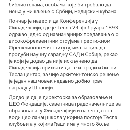
библиотекама, особама које би требало да
мењају мишљење о Србији, медијским кућама.
Лончар је навео и да Конференција у
Филаделфији, где је Тесла 24. фебруара 1893.
одржао једно од назначајнијих предавања о о
високофреквентним струјама престижном
Френклиновом институту, има за циљ да
продуби научну сарадњу САД и Србије, рекао
је који је додао да није искључено да
Филаделфија прихвати да се изгради и бизнис
Тесла центар, за чије архитекнтонско решење
је један наш човек недавно добио прву
награду у Шпанији.
Додао је да је директорка за образовање и
ЦЕО Фондације, саветница градоначелнице за
образовање у Филаделфији и навео да она
води цео ланац школа у којима постоје Тесла
клубови а у којима ђаци имају много боље