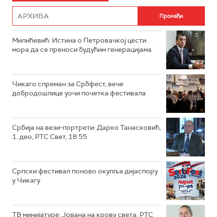
Милићевић: Истина о Петровачкој цести
мора да се преноси будућим генерацијама
Чикаго спреман за Србфест, вече
добродошлице уочи почетка фестивала
Србија на вези-портрети: Дарко Танасковић,
1. део, РТС Свет, 18.55
Српски фестивал поново окупља дијаспору
у Чикагу
ТВ минијатуре: Јована на крову света, РТС