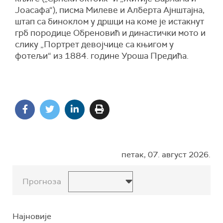
Јоасафа“), писма Милеве и Алберта Ајнштајна,
штап са биноклом у дршци на коме је истакнут
грб породице Обреновић и династички мото и
слику „Портрет девојчице са књигом у
фотељи“ из 1884. године Уроша Предића.
петак, 07. август 2026.
Прогноза
Најновије