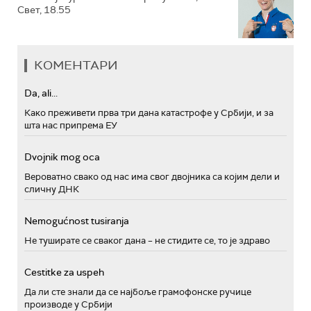
Свет, 18.55
КОМЕНТАРИ
Da, ali...
Како преживети прва три дана катастрофе у Србији, и за
шта нас припрема ЕУ
Dvojnik mog oca
Вероватно свако од нас има свог двојника са којим дели и
сличну ДНК
Nemogućnost tusiranja
Не туширате се сваког дана – не стидите се, то је здраво
Cestitke za uspeh
Да ли сте знали да се најбоље грамофонске ручице
производе у Србији