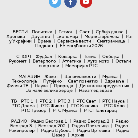
|
|
|
|
ВЕСТИ
Политика
Регион
Свет
Србија данас
|
|
|
|
Хроника
Друштво
Економија
Мерила времена
Рат
|
|
|
|
у Украјини
Време
Сервисне вести
Сматрачница
|
Подкаст
ЕУ могућности 2026
|
|
|
|
СПОРТ
Фудбал
Кошарка
Тенис
Одбојка
|
|
|
|
Рукомет
Ватерполо
Атлетика
Ауто-мото
Остали
|
спортови
Меморијал РТС
|
|
|
МАГАЗИН
Живот
Занимљивости
Музика
|
|
|
|
Технологијa
Путујемо
Свет познатих
Здравље
|
|
|
|
Филм и ТВ
Наука
Природа
Дигитални предузетник
|
За мале велике хероје
Наизглед здрав
|
|
|
|
|
ТВ
РТС 1
РТС 2
РТС 3
РТС Свет
РТС Наука
|
|
|
|
РТС Драма
РТС Живот
РТС Класика
РТС Коло
|
|
РТС Трезор
РТС Музика
РТС Полетарац
|
|
РАДИО
Радио Београд 1
Радио Београд 2
Радио
|
|
|
Београд 3
Београд 202
Радио Плетеница
Радио
|
|
|
Рокенролер
Радио Џубокс
Радио Вртешка
Радио
|
Џезер
Архив