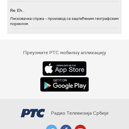
Re: Eh...
Лесковачка спржа – производ са заштићеним географским
пореклом
Преузмите РТС мобилну апликацију
Радио Телевизија Србије