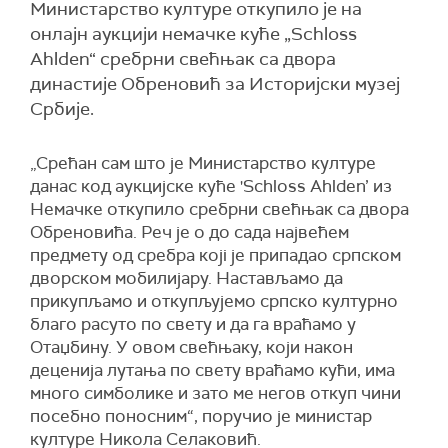
Министарство културе откупило је на
онлајн аукцији немачке куће „Schloss
Ahlden“ сребрни свећњак са двора
династије Обреновић за Историјски музеј
Србије.
„Срећан сам што je Министарство културе
данас код аукциjске куће 'Schloss Ahlden’ из
Немачке откупило сребрни свећњак са двора
Обреновића. Реч je о до сада највећем
предмету од сребра којi je припадао српском
дворском мобилијару. Настављамо да
прикупљамо и откупљујемо српско културно
благо расуто по свету и да га враћамо у
Отаџбину. У овом свећњаку, који након
деценија лутања по свету враћамо кући, има
много симболике и зато ме негов откуп чини
посебно поносним“, поручио је министар
културе Никола Селаковић.