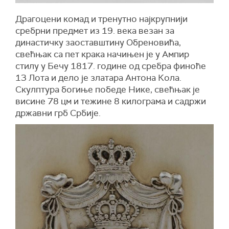
Драгоцени комад и тренутно најкрупнији
сребрни предмет из 19. века везан за
династичку заоставштину Обреновића,
свећњак са пет крака начињен је у Ампир
стилу у Бечу 1817. године од сребра финоће
13 Лота и дело је златара Антона Кола.
Скулптура богиње победе Нике, свећњак је
висине 78 цм и тежине 8 килограма и садржи
државни грб Србије.