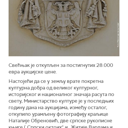
Свећњак је откупљен за постигнутих 28.000
евра аукцијске цене.
Настојећи да се у земљу врате покретна
културна добра од великог културног,
историјског и националног значаја расута по
свету, Министарство културе је у последњих
годину дана на аукцијама, између осталог,
откупило урамљену фотографију краљице
Наталије Обреновић, две српске рукописне
књиге („Српски октоих“ и „Житије Варлама и