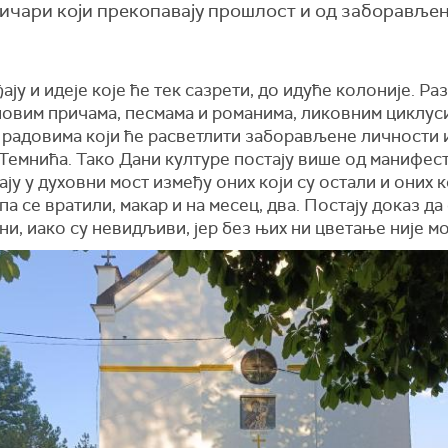
ричари који прекопавају прошлост и од заборавље
ђају и идеје које ће тек сазрети, до идуће колоније. Ра
новим причама, песмама и романима, ликовним циклус
 радовима који ће расветлити заборављене личности 
Темнића. Тако Дани културе постају више од манифест
ју у духовни мост између оних који су остали и оних к
па се вратили, макар и на месец, два. Постају доказ да
и, иако су невидљиви, јер без њих ни цветање није мо