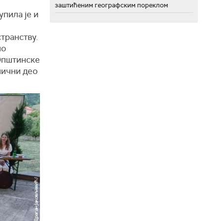
заштићеним географским пореклом
пила је и
странству.
но
Општинске
нични део