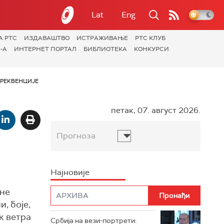
Lat
Eng
А РТС
ИЗДАВАШТВО
ИСТРАЖИВАЊЕ
РТС КЛУБ
-А
ИНТЕРНЕТ ПОРТАЛ
БИБЛИОТЕКА
КОНКУРСИ
РЕКВЕНЦИЈЕ
петак, 07. август 2026.
Прогноза
Најновије
ине
, боје,
к ветра
Србија на вези-портрети: