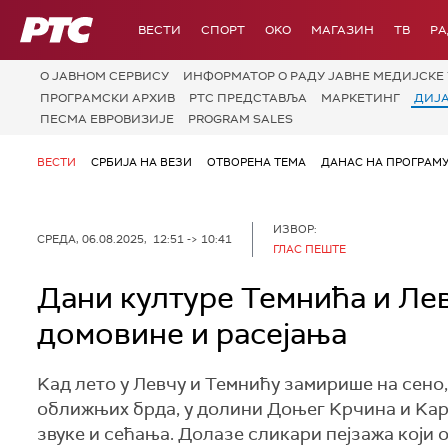
РТС
ВЕСТИ
СПОРТ
OKO
МАГАЗИН
ТВ
Р
О JАВНОМ СЕРВИСУ
ИНФОРМАТОР О РАДУ ЈАВНЕ МЕДИЈСКЕ 
ПРОГРАМСКИ АРХИВ
РТС ПРЕДСТАВЉА
МАРКЕТИНГ
ДИЈ
ПЕСМА ЕВРОВИЗИЈЕ
PROGRAM SALES
ВЕСТИ
СРБИЈА НА ВЕЗИ
ОТВОРЕНА ТЕМА
ДАНАС НА ПРОГРАМ
ИЗВОР:
СРЕДА, 06.08.2025, 12:51 -> 10:41
ГЛАС ПЕШТЕ
Дани културе Темнића и Ле
домовине и расејања
Kад лето у Левчу и Темнићу замирише на сено
оближњих брда, у долини Доњег Kрчина и Kара
звуке и сећања. Долазе сликари пејзажа који 