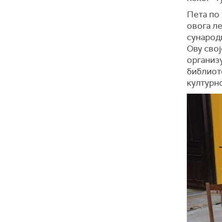
Пета по 
овога л
сународн
Ову сво
организ
библиоте
културно