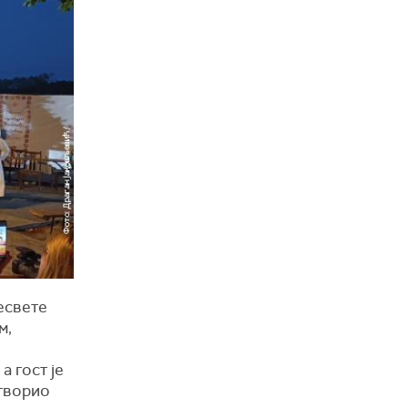
есвете
м,
а гост је
отворио