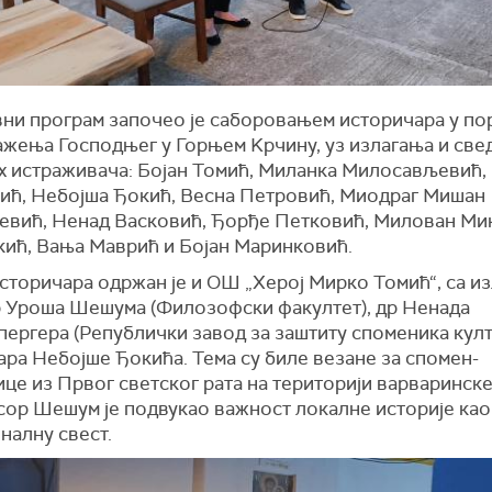
ни програм започео је саборовањем историчара у по
жења Господњег у Горњем Kрчину, уз излагања и св
х истраживача: Бојан Томић, Миланка Милосављевић,
ић, Небојша Ђокић, Весна Петровић, Миодраг Мишан
јевић, Ненад Васковић, Ђорђе Петковић, Милован Мик
кић, Вања Маврић и Бојан Маринковић.
сторичара одржан је и ОШ „Херој Мирко Томић“, са и
р Уроша Шешума (Филозофски факултет), др Ненада
ергера (Републички завод за заштиту споменика култ
ара Небојше Ђокића. Тема су биле везане за спомен-
це из Првог светског рата на територији варваринск
сор Шешум је подвукао важност локалне историје ка
налну свест.