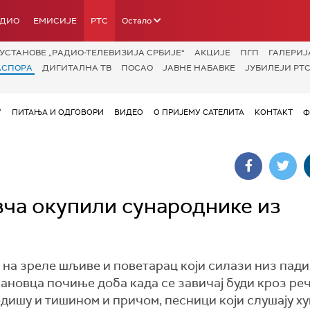
АДИО
ЕМИСИЈЕ
РТС
Остало
УСТАНОВЕ „РАДИО-ТЕЛЕВИЗИЈА СРБИЈЕ“
АКЦИЈЕ
ПГП
ГАЛЕРИЈ
АСПОРА
ДИГИТАЛНА ТВ
ПОСАО
ЈАВНЕ НАБАВКЕ
ЈУБИЛЕЈИ РТС
У
ПИТАЊА И ОДГОВОРИ
ВИДЕО
О ПРИЈЕМУ САТЕЛИТА
КОНТАКТ
Ф
вча окупили сународнике из
, на зреле шљиве и поветарац који силази низ пад
новца почиње доба када се завичај буди кроз речи
одишу и тишином и причом, песници који слушају ху