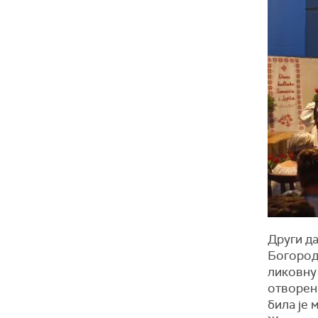
Други д
Богороди
ликовну
отворена
била је