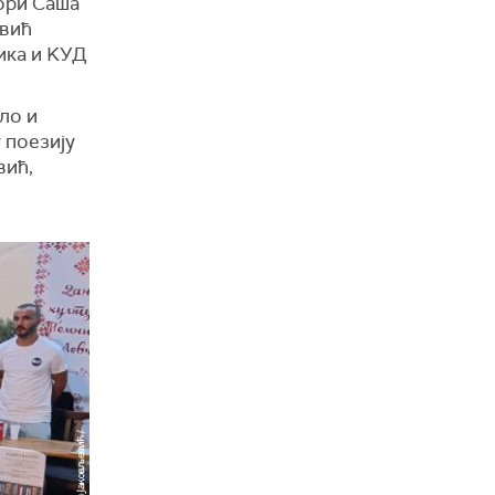
тори Саша
овић
ика и KУД
ло и
 поезију
вић,