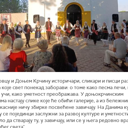
овцу и Доњем Kрчину историчари, сликари и писци ра
 које свет понекад заборави: о томе како песма лечи,
а учи, како уметност преображава. У доњокрчинским
а настају слике које ће обићи галерије, а из бележни
касније ничу збирке посвећене завичају. На Данима к
у се појединци заслужни за развој културе и уметност
ило да стварају ту, у завичају, или се у њега редовно вр
уђег света”.