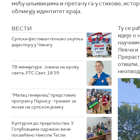
међу шљивицима и претачу га у стихове, исто
обликују идентитет краја.
ВЕСТИ
Ту се ра
идеје о 
Српски фестивал поново окупља
научним
дијаспору у Чикагу
Левча и 
Прераста
отишли, 
ТВ минијатуре: Јована на крову
неопходн
света, РТС Свет, 18.55
"Малац генијалац“ представио
програм у Лајонсу - тренинг за
мозак на српском језику
Културом до пријатељства: У
Голубовцима одржано вече
посвећено Николи Тесли