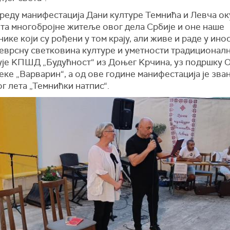
реду манифестација Дани културе Темнића и Левча оку
ета многобројне житеље овог дела Србије и оне наше
ике који су рођени у том крају, али живе и раде у ино
јеврсну светковина културе и уметности традиционал
ује KПШД „Будућност“ из Доњег Kрчина, уз подршку 
ке „Варварин“, а од ове године манифестација је зва
г лета „Темнићки натпис“.