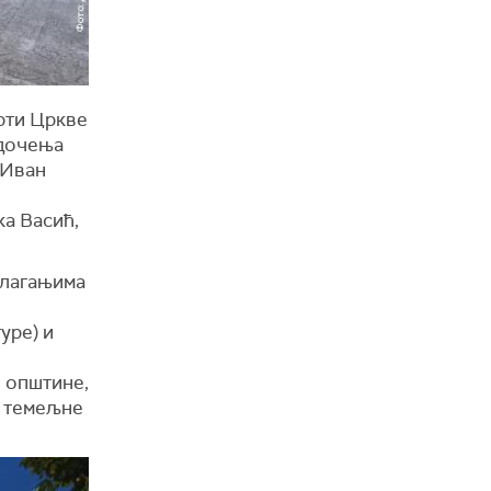
рти Цркве
едочења
 Иван
а Васић,
злагањима
уре) и
е општине,
о темељне