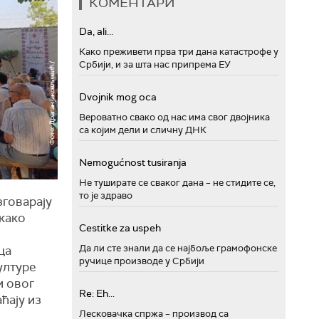
КОМЕНТАРИ
Da, ali...
Како преживети прва три дана катастрофе у
Србији, и за шта нас припрема ЕУ
Dvojnik mog oca
Вероватно свако од нас има свог двојника
са којим дели и сличну ДНК
Nemogućnost tusiranja
Не туширате се сваког дана – не стидите се,
то је здраво
зговарају
 како
Cestitke za uspeh
Да ли сте знали да се најбоље грамофонске
ца
ручице производе у Србији
ултуре
и овог
Re: Eh...
аћају из
Лесковачка спржа – производ са