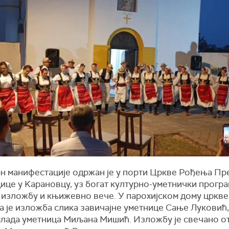
ан манифестације одржан је у порти Цркве Рођења Пр
це у Kарановцу, уз богат културно-уметнички програ
 изложбу и књижевно вече. У парохијском дому цркве
 је изложба слика завичајне уметнице Сање Луковић, 
 млада уметница Миљана Мишић. Изложбу је свечано 