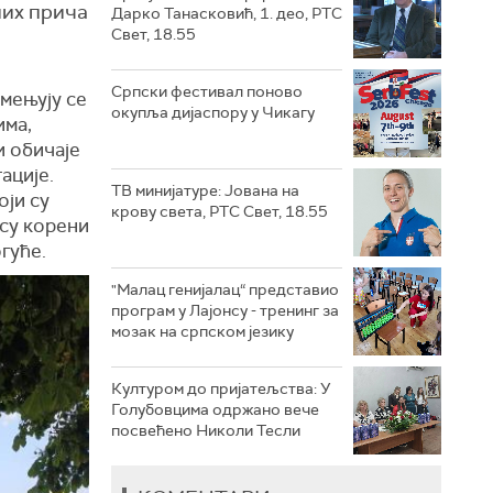
них прича
Дарко Танасковић, 1. део, РТС
Свет, 18.55
Српски фестивал поново
змењују се
окупља дијаспору у Чикагу
има,
и обичаје
ације.
ТВ минијатуре: Јована на
оји су
крову света, РТС Свет, 18.55
 су корени
гуће.
"Малац генијалац“ представио
програм у Лајонсу - тренинг за
мозак на српском језику
Културом до пријатељства: У
Голубовцима одржано вече
посвећено Николи Тесли