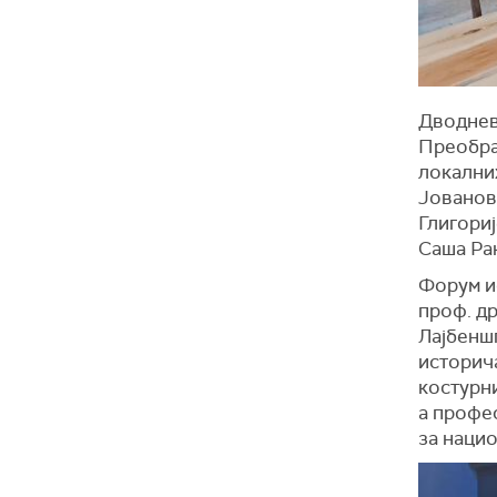
Дводнев
Преобра
локални
Јованов
Глигори
Саша Ра
Форум и
проф. д
Лајбеншп
историч
костурни
а профе
за нацио