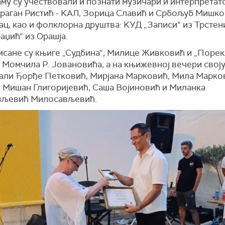
аму су учествовали и познати музичари и интерпрета
Драган Ристић - KАЛ, Зорица Славић и Србољуб Мишк
ц, као и фолклорна друштва: KУД „Записи“ из Трстен
аџић“ из Орашја.
сане су књиге „Судбина“, Милице Живковић и „Порек
 Момчила Р. Јовановића, а на књижевној вечери своју
вали Ђорђе Петковић, Мирјана Марковић, Мила Марко
 Мишан Глигоријевић, Саша Војиновић и Миланка
вљевић Милосављевић.