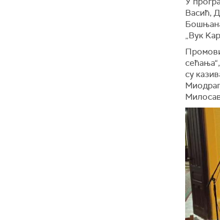
У прогр
Васић, 
Бошњана
„Вук Kар
Промови
сећања“,
су кази
Миодраг
Милоса