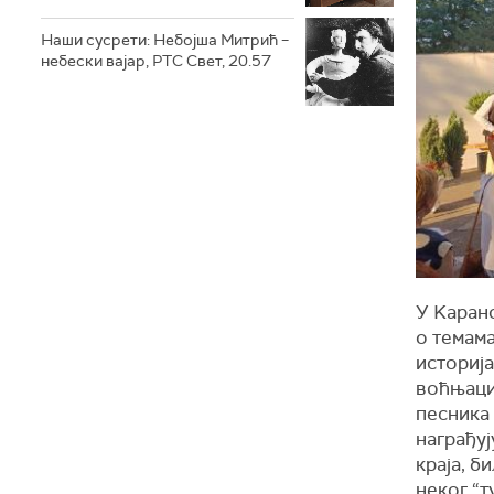
Наши сусрети: Небојша Митрић –
небески вајар, РТС Свет, 20.57
У Kаран
о темама
историј
воћњацим
песника 
награђуј
краја, б
неког “т