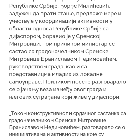
Републике Србије, Ђорђе Милићевић,
задужен да прати стање, предлаже мере и
учествује у координацији активности у
области односа Републике Србије са
дијаспором, боравио је у Сремској
Митровици. Том приликом министар се
састао са градоначелником Сремске
Митровице Браниславом Недимовићем,
руководством града, као и са
представницма младих из локалне
самоуправе. Приликом посете разговарало
се о јачању веза између овог града и
његових суграђана који живе у дијаспори.
„Током конструктивног и срдачног састанка са
градоначелником Сремске Митровице
Браниславом Недимовићем, разговарало се о
иницијативама и активностима које су