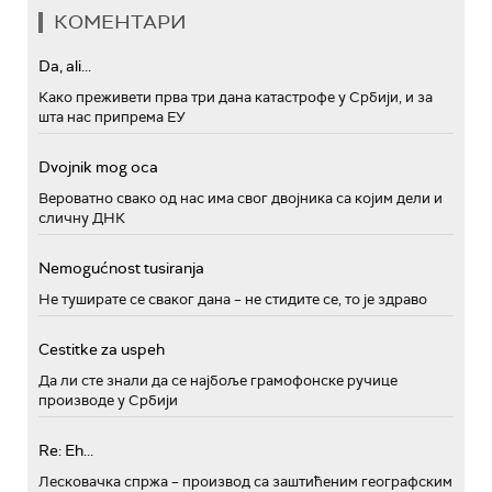
КОМЕНТАРИ
Da, ali...
Како преживети прва три дана катастрофе у Србији, и за
шта нас припрема ЕУ
Dvojnik mog oca
Вероватно свако од нас има свог двојника са којим дели и
сличну ДНК
Nemogućnost tusiranja
Не туширате се сваког дана – не стидите се, то је здраво
Cestitke za uspeh
Да ли сте знали да се најбоље грамофонске ручице
производе у Србији
Re: Eh...
Лесковачка спржа – производ са заштићеним географским