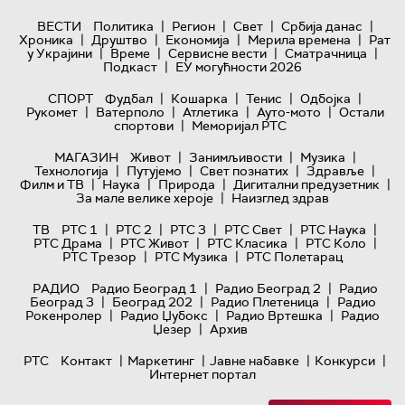
|
|
|
|
ВЕСТИ
Политика
Регион
Свет
Србија данас
|
|
|
|
Хроника
Друштво
Економија
Мерила времена
Рат
|
|
|
|
у Украјини
Време
Сервисне вести
Сматрачница
|
Подкаст
ЕУ могућности 2026
|
|
|
|
СПОРТ
Фудбал
Кошарка
Тенис
Одбојка
|
|
|
|
Рукомет
Ватерполо
Атлетика
Ауто-мото
Остали
|
спортови
Меморијал РТС
|
|
|
МАГАЗИН
Живот
Занимљивости
Музика
|
|
|
|
Технологијa
Путујемо
Свет познатих
Здравље
|
|
|
|
Филм и ТВ
Наука
Природа
Дигитални предузетник
|
За мале велике хероје
Наизглед здрав
|
|
|
|
|
ТВ
РТС 1
РТС 2
РТС 3
РТС Свет
РТС Наука
|
|
|
|
РТС Драма
РТС Живот
РТС Класика
РТС Коло
|
|
РТС Трезор
РТС Музика
РТС Полетарац
|
|
РАДИО
Радио Београд 1
Радио Београд 2
Радио
|
|
|
Београд 3
Београд 202
Радио Плетеница
Радио
|
|
|
Рокенролер
Радио Џубокс
Радио Вртешка
Радио
|
Џезер
Архив
|
|
|
|
РТС
Контакт
Маркетинг
Јавне набавке
Конкурси
Интернет портал