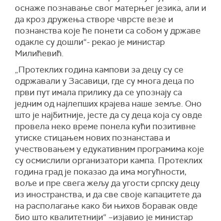
оснаже познавање свог матерњег језика, али и
да кроз дружења створе чврсте везе и
познанства које ће понети са собом у државе
одакле су дошли“- рекао је министар
Милићевић.
„Протеклих година кампови за децу су се
одржавали у Засавици, где су многа деца по
први пут имала прилику да се упознају са
једним од најлепших крајева наше земље. Оно
што је најбитније, јесте да су деца која су овде
провела неко време понела кући позитивне
утиске стицањем нових познанстава и
учествовањем у едукативним програмима које
су осмислили организатори кампа. Протеклих
година град је показао да има могућности,
воље и пре свега жељу да угости српску децу
из иностранства, и да све своје капацитете да
на располагање како би њихов боравак овде
био што квалитетнији“ –изјавио је министар