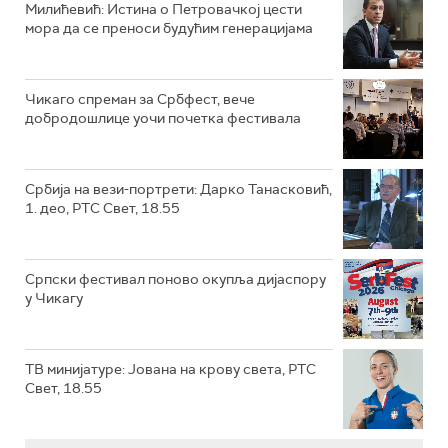
Милићевић: Истина о Петровачкој цести
мора да се преноси будућим генерацијама
Чикаго спреман за Србфест, вече
добродошлице уочи почетка фестивала
Србија на вези-портрети: Дарко Танасковић,
1. део, РТС Свет, 18.55
Српски фестивал поново окупља дијаспору
у Чикагу
ТВ минијатуре: Јована на крову света, РТС
Свет, 18.55