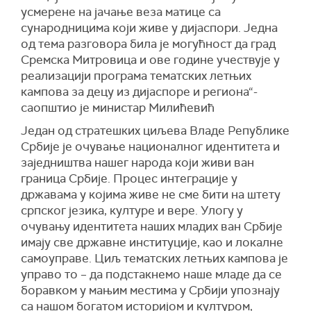
усмерене на јачање веза матице са
сународницима који живе у дијаспори. Једна
од тема разговора била је могућност да град
Сремска Митровица и ове године учествује у
реализацији програма тематских летњих
кампова за децу из дијаспоре и региона“-
саопштио је министар Милићевић
Један од стратешких циљева Владе Републике
Србије је очување националног идентитета и
заједништва нашег народа који живи ван
граница Србије. Процес интеграције у
државама у којима живе не сме бити на штету
српског језика, културе и вере. Улогу у
очувању идентитета наших младих ван Србије
имају све државне институције, као и локалне
самоуправе. Циљ тематских летњих кампова је
управо то – да подстакнемо наше младе да се
боравком у мањим местима у Србији упознају
са нашом богатом историјом и културом,