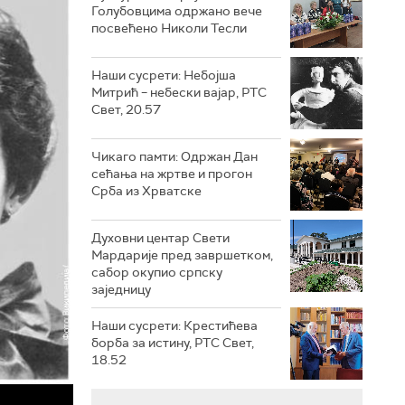
Голубовцима одржано вече
посвећено Николи Тесли
Наши сусрети: Небојша
Митрић – небески вајар, РТС
Свет, 20.57
Чикаго памти: Одржан Дан
сећања на жртве и прогон
Срба из Хрватске
Духовни центар Свети
Мардарије пред завршетком,
сабор окупио српску
заједницу
Наши сусрети: Крестићева
борба за истину, РТС Свет,
18.52