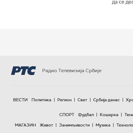
да се де
Радио Телевизија Србије
|
|
|
|
ВЕСТИ
Политика
Регион
Свет
Србија данас
Хр
|
|
СПОРТ
Фудбал
Кошарка
Тен
|
|
|
МАГАЗИН
Живот
Занимљивости
Музика
Техноло