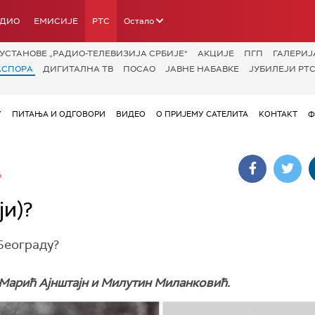
АДИО
ЕМИСИЈЕ
РТС
Остало
УСТАНОВЕ „РАДИО-ТЕЛЕВИЗИЈА СРБИЈЕ“
АКЦИЈЕ
ПГП
ГАЛЕРИЈ
АСПОРА
ДИГИТАЛНА ТВ
ПОСАО
ЈАВНЕ НАБАВКЕ
ЈУБИЛЕЈИ РТС
У
ПИТАЊА И ОДГОВОРИ
ВИДЕО
О ПРИЈЕМУ САТЕЛИТА
КОНТАКТ
Ф
Ћ
ји)?
Београду?
Марић Ајнштајн и Милутин Миланковић.