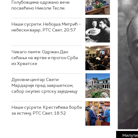
Голубовцима одржано вече
посвећено Николи Тесли
Наши сусрети: Небојша Митрић –
небески вајар, РТС Свет, 20.57
Чикаго памти: Одржан Дан
сећања на жртве и прогон Срба
из Хрватске
Духовни центар Свети
Мардарије пред завршетком,
сабор окупио српску заједницу
Наши сусрети: Крестићева борба
за истину, РТС Свет, 18.52
Милутин