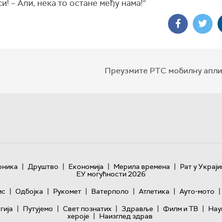
си! – Али, нека то остане међу нама!“
Преузмите РТС мобилну апли
|
|
|
|
оника
Друштво
Економија
Мерила времена
Рат у Украји
ЕУ могућности 2026
|
|
|
|
|
|
ис
Одбојка
Рукомет
Ватерполо
Атлетика
Ауто-мото
|
|
|
|
|
гијa
Путујемо
Свет познатих
Здравље
Филм и ТВ
Нау
|
хероје
Наизглед здрав