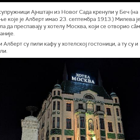
супружници Ајнштајн из Новог Сада кренули у Беч (на
е које је Алберт имао 23. септембра 1913.) Милева ј
а да преспавају у хотелу Москва, који се отворио сâм
аније.
 Алберт су пили кафу у хотелској гостоници, а ту су и
ли.