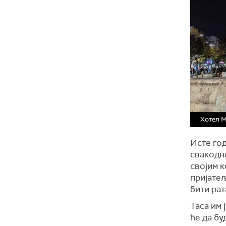
Хотел М
Исте год
свакодн
својим 
пријатељ
бити рат
Таса им 
ће да бу