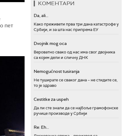
КОМЕНТАРИ
Da, ali...
е
Како преживети прва три дана катастрофе у
о пет
Србији, и за шта нас припрема ЕУ
Dvojnik mog oca
Вероватно свако од нас има свог двојника
са којим дели и сличну ДНК
Nemogućnost tusiranja
Не туширате се сваког дана – не стидите се,
то је здраво
Cestitke za uspeh
Да ли сте знали да се најбоље грамофонске
ручице производе у Србији
Re: Eh...
Лесковачка спржа – производ са