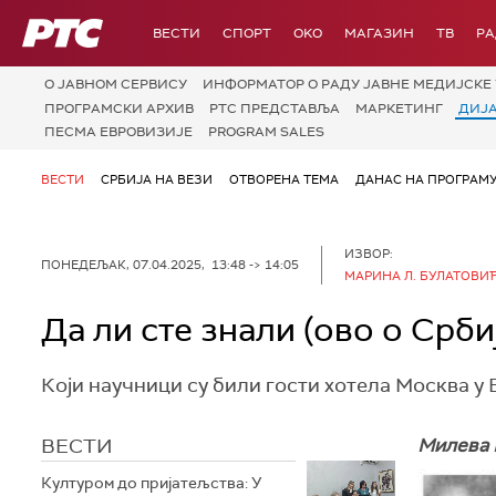
РТС
ВЕСТИ
СПОРТ
OKO
МАГАЗИН
ТВ
Р
О JАВНОМ СЕРВИСУ
ИНФОРМАТОР О РАДУ ЈАВНЕ МЕДИЈСКЕ 
ПРОГРАМСКИ АРХИВ
РТС ПРЕДСТАВЉА
МАРКЕТИНГ
ДИЈ
ПЕСМА ЕВРОВИЗИЈЕ
PROGRAM SALES
ВЕСТИ
СРБИЈА НА ВЕЗИ
ОТВОРЕНА ТЕМА
ДАНАС НА ПРОГРАМ
ИЗВОР:
ПОНЕДЕЉАК, 07.04.2025, 13:48 -> 14:05
МАРИНА Л. БУЛАТОВИ
Да ли сте знали (ово о Срби
Који научници су били гости хотела Москва у 
ВЕСТИ
Милева 
Културом до пријатељства: У