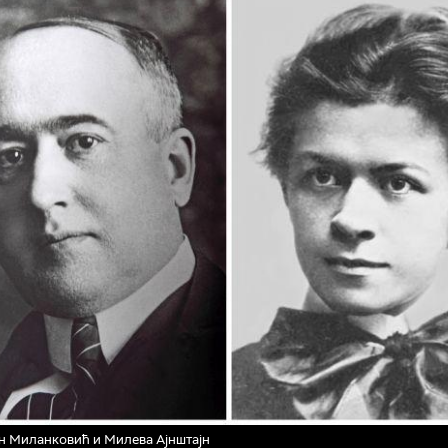
 Миланковић и Милева Ајнштајн