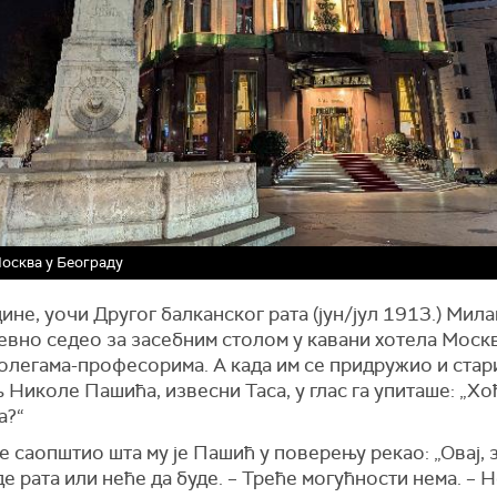
осква у Београду
ине, уочи Другог балканског рата (јун/јул 1913.) Мила
евно седео за засебним столом у кавани хотела Москв
колегама-професорима. А када им се придружио и стар
 Николе Пашића, извесни Таса, у глас га упиташе: „Хо
а?“
је саопштио шта му је Пашић у поверењу рекао: „Овај, 
де рата или неће да буде. – Треће могућности нема. – 