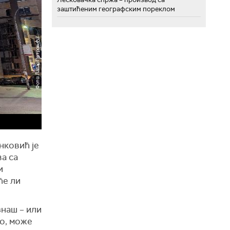
заштићеним географским пореклом
нковић је
а са
и
ће ли
знаш – или
Но, може