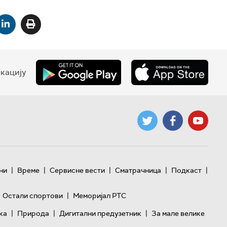
кацију
|
|
|
|
|
ни
Време
Сервисне вести
Сматрачница
Подкаст
|
Остали спортови
Меморијал РТС
|
|
|
ка
Природа
Дигитални предузетник
За мале велике