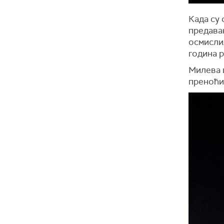
Када су 
предавањ
осмислил
година р
Милева и
преноћи