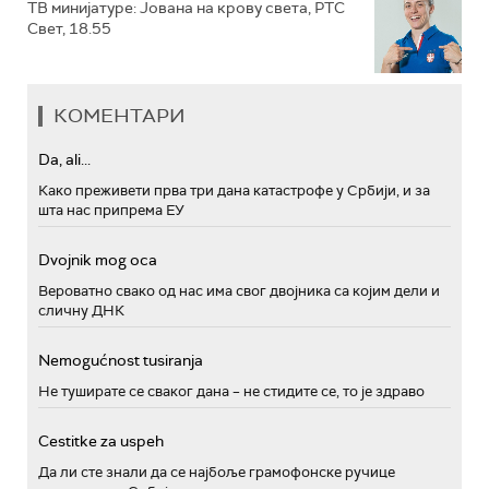
ТВ минијатуре: Јована на крову света, РТС
Свет, 18.55
КОМЕНТАРИ
Da, ali...
Како преживети прва три дана катастрофе у Србији, и за
шта нас припрема ЕУ
Dvojnik mog oca
Вероватно свако од нас има свог двојника са којим дели и
сличну ДНК
Nemogućnost tusiranja
Не туширате се сваког дана – не стидите се, то је здраво
Cestitke za uspeh
Да ли сте знали да се најбоље грамофонске ручице