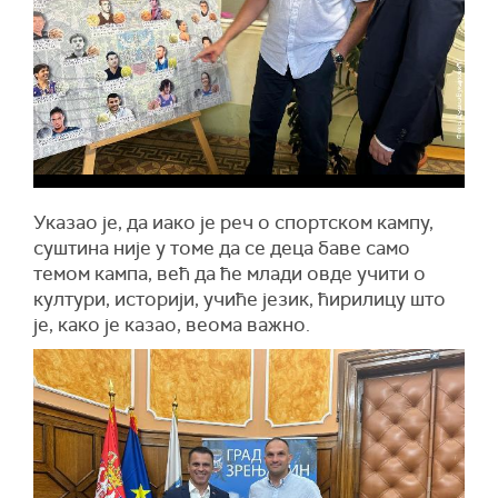
Указао је, да иако је реч о спортском кампу,
суштина није у томе да се деца баве само
темом кампа, већ да ће млади овде учити о
култури, историји, учиће језик, ћирилицу што
је, како је казао, веома важно.