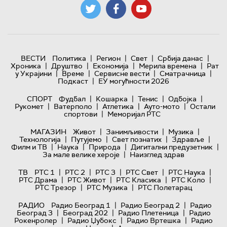
|
|
|
|
ВЕСТИ
Политика
Регион
Свет
Србија данас
|
|
|
|
Хроника
Друштво
Економија
Мерила времена
Рат
|
|
|
|
у Украјини
Време
Сервисне вести
Сматрачница
|
Подкаст
ЕУ могућности 2026
|
|
|
|
СПОРТ
Фудбал
Кошарка
Тенис
Одбојка
|
|
|
|
Рукомет
Ватерполо
Атлетика
Ауто-мото
Остали
|
спортови
Меморијал РТС
|
|
|
МАГАЗИН
Живот
Занимљивости
Музика
|
|
|
|
Технологијa
Путујемо
Свет познатих
Здравље
|
|
|
|
Филм и ТВ
Наука
Природа
Дигитални предузетник
|
За мале велике хероје
Наизглед здрав
|
|
|
|
|
ТВ
РТС 1
РТС 2
РТС 3
РТС Свет
РТС Наука
|
|
|
|
РТС Драма
РТС Живот
РТС Класика
РТС Коло
|
|
РТС Трезор
РТС Музика
РТС Полетарац
|
|
РАДИО
Радио Београд 1
Радио Београд 2
Радио
|
|
|
Београд 3
Београд 202
Радио Плетеница
Радио
|
|
|
Рокенролер
Радио Џубокс
Радио Вртешка
Радио