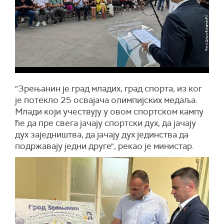
"Зрењанин је град младих, град спорта, из ког
је потекло 25 освајача олимпијских медаља.
Млади који учествују у овом спортском кампу
ће да пре свега јачају спортски дух, да јачају
дух заједништва, да јачају дух јединства да
подржавају једни друге", рекао је министар.