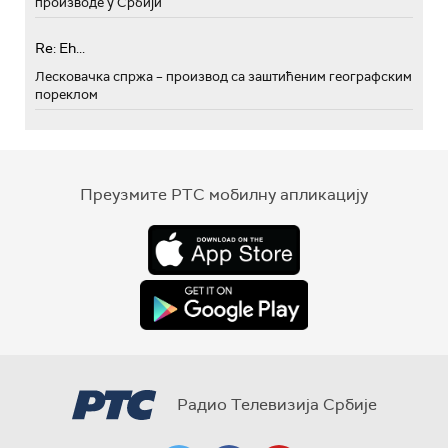
производе у Србији
Re: Eh...
Лесковачка спржа – производ са заштићеним географским
пореклом
Преузмите РТС мобилну апликацију
Радио Телевизија Србије