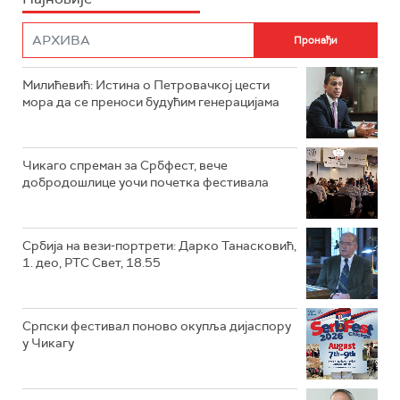
Милићевић: Истина о Петровачкој цести
мора да се преноси будућим генерацијама
Чикаго спреман за Србфест, вече
добродошлице уочи почетка фестивала
Србија на вези-портрети: Дарко Танасковић,
1. део, РТС Свет, 18.55
Српски фестивал поново окупља дијаспору
у Чикагу