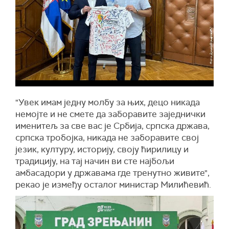
"Увек имам једну молбу за њих, децо никада
немојте и не смете да заборавите заједнички
именитељ за све вас је Србија, српска држава,
српска тробојка, никада не заборавите свој
језик, културу, историју, своју ћирилицу и
традицију, на тај начин ви сте најбољи
амбасадори у државама где тренутно живите",
рекао је између осталог министар Милићевић.