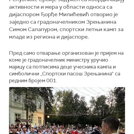
активности и мера у области односа са
дијаспором Ђорђе Милићевић отворио је
заједно са градоначелником Зрењанина
Симом Салапуром, спортски летњи камп за
младе из региона и дијаспоре.
Пред само отварање организован је пријем на
коме је градоначелник министру уручио
мајицу са потписима деце учесника кампа и
симболични „Спортски пасош Зрењанина“ са
редним бројем 001.