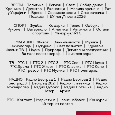
|
|
|
|
ВЕСТИ
Политика
Регион
Свет
Србија данас
|
|
|
|
Хроника
Друштво
Економија
Мерила времена
Рат
|
|
|
|
у Украјини
Време
Сервисне вести
Сматрачница
|
Подкаст
ЕУ могућности 2026
|
|
|
|
СПОРТ
Фудбал
Кошарка
Тенис
Одбојка
|
|
|
|
Рукомет
Ватерполо
Атлетика
Ауто-мото
Остали
|
спортови
Меморијал РТС
|
|
|
МАГАЗИН
Живот
Занимљивости
Музика
|
|
|
|
Технологијa
Путујемо
Свет познатих
Здравље
|
|
|
|
Филм и ТВ
Наука
Природа
Дигитални предузетник
|
За мале велике хероје
Наизглед здрав
|
|
|
|
|
ТВ
РТС 1
РТС 2
РТС 3
РТС Свет
РТС Наука
|
|
|
|
РТС Драма
РТС Живот
РТС Класика
РТС Коло
|
|
РТС Трезор
РТС Музика
РТС Полетарац
|
|
РАДИО
Радио Београд 1
Радио Београд 2
Радио
|
|
|
Београд 3
Београд 202
Радио Плетеница
Радио
|
|
|
Рокенролер
Радио Џубокс
Радио Вртешка
Радио
|
Џезер
Архив
|
|
|
|
РТС
Контакт
Маркетинг
Јавне набавке
Конкурси
Интернет портал