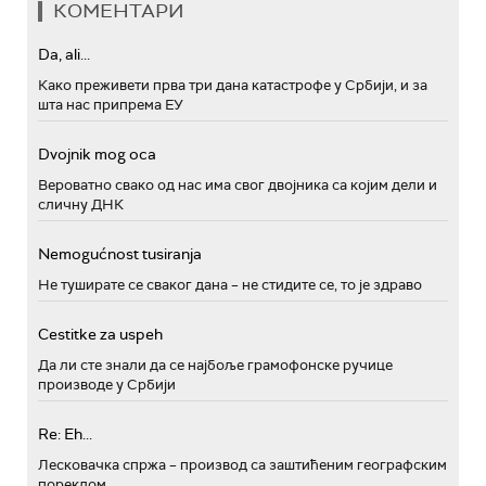
КОМЕНТАРИ
Da, ali...
Како преживети прва три дана катастрофе у Србији, и за
шта нас припрема ЕУ
Dvojnik mog oca
Вероватно свако од нас има свог двојника са којим дели и
сличну ДНК
Nemogućnost tusiranja
Не туширате се сваког дана – не стидите се, то је здраво
Cestitke za uspeh
Да ли сте знали да се најбоље грамофонске ручице
производе у Србији
Re: Eh...
Лесковачка спржа – производ са заштићеним географским
пореклом