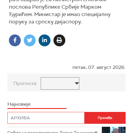
послова Републике Србије Марком
Ђурићем. Министар је имао специјалну
поруку за српску дијаспору.
петак, 07. август 2026.
Прогноза
Најновије
Србија на вези-портрети: Дарко Танасковић,