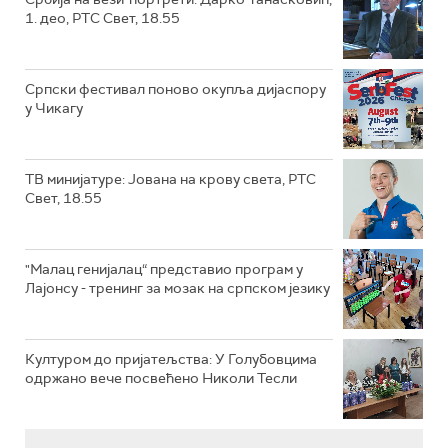
1. део, РТС Свет, 18.55
Српски фестивал поново окупља дијаспору
у Чикагу
ТВ минијатуре: Јована на крову света, РТС
Свет, 18.55
"Малац генијалац“ представио програм у
Лајонсу - тренинг за мозак на српском језику
Културом до пријатељства: У Голубовцима
одржано вече посвећено Николи Тесли