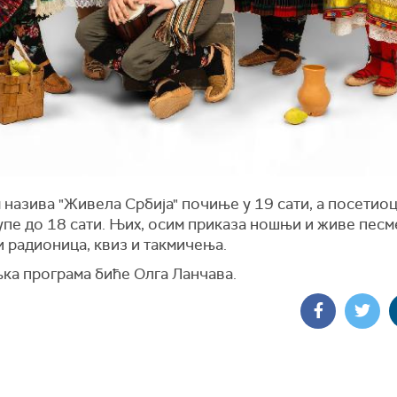
назива "Живела Србија" почиње у 19 сати, а посетио
упе до 18 сати. Њих, осим приказа ношњи и живе песме
и радионица, квиз и такмичења.
ка програма биће Олга Ланчава.