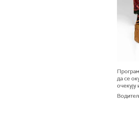
Програм 
да се ок
очекују 
Водитељ