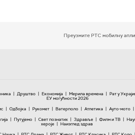
Преузмите РТС мобилну апли
|
|
|
|
оника
Друштво
Економија
Мерила времена
Рат у Украји
ЕУ могућности 2026
|
|
|
|
|
|
ис
Одбојка
Рукомет
Ватерполо
Атлетика
Ауто-мото
|
|
|
|
|
гијa
Путујемо
Свет познатих
Здравље
Филм и ТВ
Нау
|
хероје
Наизглед здрав
|
|
|
|
С Наука
РТС Драма
РТС Живот
РТС Класика
РТС Коло