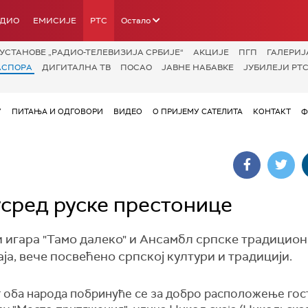
АДИО
ЕМИСИЈЕ
РТС
Остало
УСТАНОВЕ „РАДИО-ТЕЛЕВИЗИЈА СРБИЈЕ“
АКЦИЈЕ
ПГП
ГАЛЕРИЈ
АСПОРА
ДИГИТАЛНА ТВ
ПОСАО
ЈАВНЕ НАБАВКЕ
ЈУБИЛЕЈИ РТС
У
ПИТАЊА И ОДГОВОРИ
ВИДЕО
О ПРИЈЕМУ САТЕЛИТА
КОНТАКТ
Ф
усред руске престонице
 игара "Тамо далеко" и Ансамбл српске традицио
аја, вече посвећено српској култури и традицији.
 оба народа побринуће се за добро расположење гост