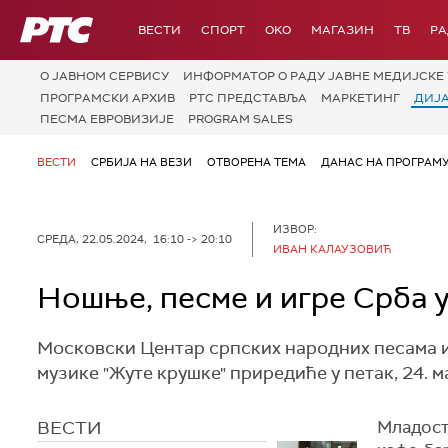
РТС
ВЕСТИ
СПОРТ
OKO
МАГАЗИН
ТВ
Р
О JАВНОМ СЕРВИСУ
ИНФОРМАТОР О РАДУ ЈАВНЕ МЕДИЈСКЕ 
ПРОГРАМСКИ АРХИВ
РТС ПРЕДСТАВЉА
МАРКЕТИНГ
ДИЈ
ПЕСМА ЕВРОВИЗИЈЕ
PROGRAM SALES
ВЕСТИ
СРБИЈА НА ВЕЗИ
ОТВОРЕНА ТЕМА
ДАНАС НА ПРОГРАМ
ИЗВОР:
СРЕДА, 22.05.2024, 16:10 -> 20:10
ИВАН КАЛАУЗОВИЋ
Ношње, песме и игре Срба 
Московски Центар српских народних песама и
музике "Жуте крушке" приредиће у петак, 24. м
ВЕСТИ
Младост