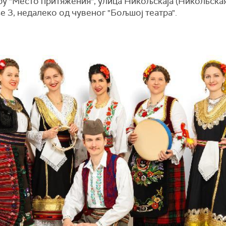
у "Место притяжения", улица Никољскаја (Никольская
е 3, недалеко од чувеног "Бољшој театра".