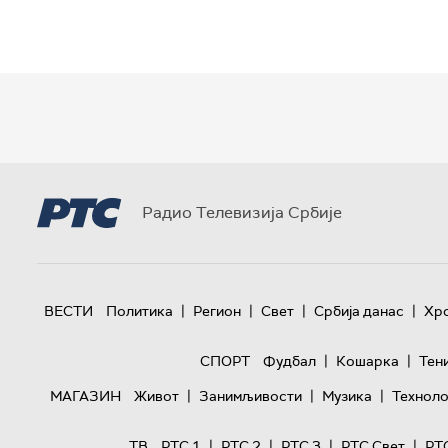
Радио Телевизија Србије
|
|
|
|
ВЕСТИ
Политика
Регион
Свет
Србија данас
Хр
|
|
СПОРТ
Фудбал
Кошарка
Тен
|
|
|
МАГАЗИН
Живот
Занимљивости
Музика
Техноло
|
|
|
|
ТВ
РТС 1
РТС 2
РТС 3
РТС Свет
РТ