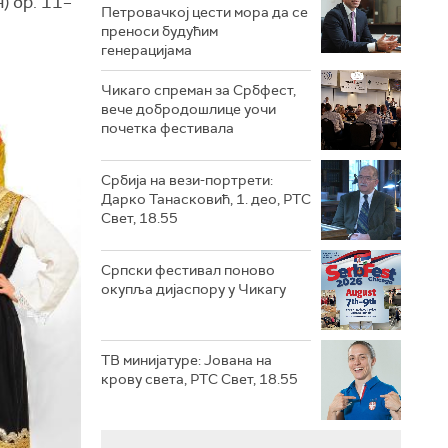
) бр. 11–
Петровачкој цести мора да се
преноси будућим
генерацијама
Чикаго спреман за Србфест,
вече добродошлице уочи
почетка фестивала
Србија на вези-портрети:
Дарко Танасковић, 1. део, РТС
Свет, 18.55
Српски фестивал поново
окупља дијаспору у Чикагу
ТВ минијатуре: Јована на
крову света, РТС Свет, 18.55