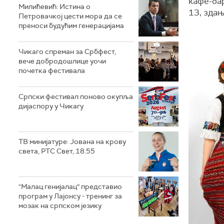
кафе-бар
Милићевић: Истина о
13, здањ
Петровачкој цести мора да се
преноси будућим генерацијама
Чикаго спреман за Србфест,
вече добродошлице уочи
почетка фестивала
Српски фестивал поново окупља
дијаспору у Чикагу
ТВ минијатуре: Јована на крову
света, РТС Свет, 18.55
"Малац генијалац“ представио
програм у Лајонсу - тренинг за
мозак на српском језику