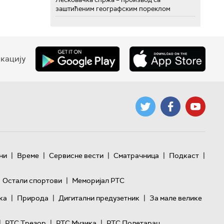
заштићеним географским пореклом
кацију
|
|
|
|
|
ни
Време
Сервисне вести
Сматрачница
Подкаст
|
Остали спортови
Меморијал РТС
|
|
|
ка
Природа
Дигитални предузетник
За мале велике
|
|
|
РТС Трезор
РТС Музика
РТС Полетарац