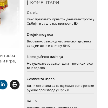
КОМЕНТАРИ
Da, ali...
Како преживети прва три дана катастрофе у
Србији, и за шта нас припрема ЕУ
Dvojnik mog oca
Вероватно свако од нас има свог двојника
са којим дели и сличну ДНК
ци треба
Nemogućnost tusiranja
 и игре,
Не туширате се сваког дана – не стидите се,
то је здраво
Cestitke za uspeh
Да ли сте знали да се најбоље грамофонске
ручице производе у Србији
Re: Eh...
Лесковачка спржа – производ са