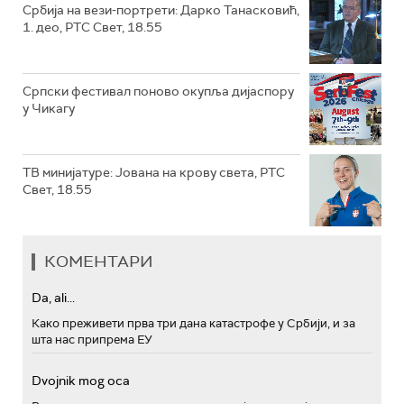
Србија на вези-портрети: Дарко Танасковић,
1. део, РТС Свет, 18.55
Српски фестивал поново окупља дијаспору
у Чикагу
ТВ минијатуре: Јована на крову света, РТС
Свет, 18.55
КОМЕНТАРИ
Da, ali...
Како преживети прва три дана катастрофе у Србији, и за
шта нас припрема ЕУ
Dvojnik mog oca