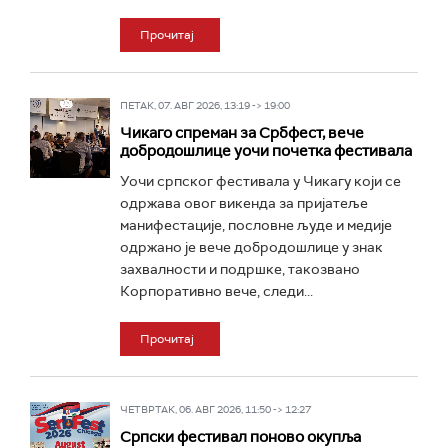
Прочитај
ПЕТАК, 07. АВГ 2026, 13:19 -> 19:00
Чикаго спреман за Србфест, вече
добродошлице уочи почетка фестивала
Уочи српског фестивала у Чикагу који се
одржава овог викенда за пријатеље
манифестације, пословне људе и медије
одржано је вече добродошлице у знак
захвалности и подршке, такозвано
Корпоративно вече, следи...
Прочитај
ЧЕТВРТАК, 06. АВГ 2026, 11:50 -> 12:27
Српски фестивал поново окупља