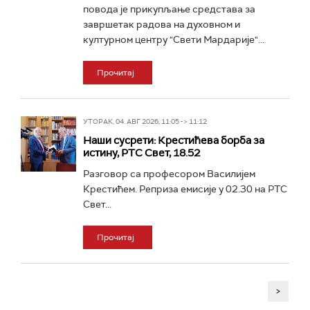
повода је прикупљање средстава за
завршетак радова на духовном и
културном центру "Свети Мардарије"...
Прочитај
УТОРАК, 04. АВГ 2026, 11:05 -> 11:12
Наши сусрети: Крестићева борба за
истину, РТС Свет, 18.52
Разговор са професором Василијем
Крестићем. Реприза емисије у 02.30 на РТС
Свет...
Прочитај
>