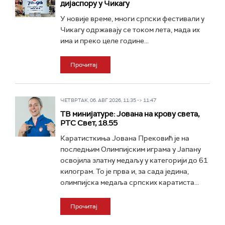
дијаспору у Чикагу
У новије време, многи српски фестивали у
Чикагу одржавају се током лета, мада их
има и преко целе године...
Прочитај
ЧЕТВРТАК, 06. АВГ 2026, 11:35 -> 11:47
ТВ минијатуре: Јована на крову света,
РТС Свет, 18.55
Каратисткиња Јована Прековић је на
последњим Олимпијским играма у Јапану
освојила златну медаљу у категорији до 61
килограм. То је прва и, за сада једина,
олимпијска медаља српских каратиста...
Прочитај