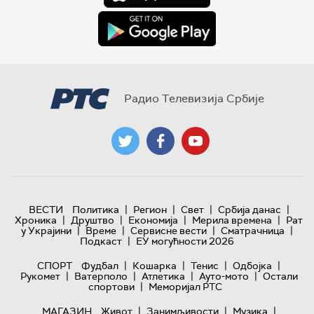
Радио Телевизија Србије
|
|
|
|
ВЕСТИ
Политика
Регион
Свет
Србија данас
|
|
|
|
Хроника
Друштво
Економија
Мерила времена
Рат
|
|
|
|
у Украјини
Време
Сервисне вести
Сматрачница
|
Подкаст
ЕУ могућности 2026
|
|
|
|
СПОРТ
Фудбал
Кошарка
Тенис
Одбојка
|
|
|
|
Рукомет
Ватерполо
Атлетика
Ауто-мото
Остали
|
спортови
Меморијал РТС
|
|
|
МАГАЗИН
Живот
Занимљивости
Музика