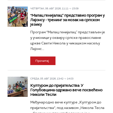
ЧЕТВРТАК, 06. АВГ 2026, 11:11 -> 15:09
"Малац генијалац“ представио програм у
Лајонсу - тренинг за мозак на српском
језику
Програм “Малац генијалац” представљен је
у учионици у оквиру српске православне
цркве Свети Никола у чикашком насељу
Лајонс...
Прочитај
СРЕДА, 05. АВГ 2026, 13:42 -> 14:03
Културом до пријатељства: У
Голубовцима одржано вече посвећено
Николи Тесли
Међународно вече културе „Културом до
пријатељства“, под називом „Никола Тесла