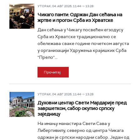
УТОРАК, 04. АВГ 2026, 11:44 -> 13:28
Чикаго памти: Одржан Дан сећања на
жртве и прогон Срба из Хрватске
Дан сећања у Чикагу посвећен егзодусу
Срба из Хрватске традиционално се
обележава сваке године почетком августа
у организацији Удружења крајишких Срба
"Прело"...
Прочитај
УТОРАК, 04. АВГ 2026, 11:44 -> 13:28
Духовни центар Свети Мардарије пред
завршетком, сабор окупио српску
заједницу
На имању манастира Свети Сава у
Либертивилу, северно од центра Чикага
одржан је српски народни сабор. Један од