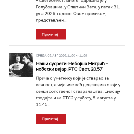
– Светионик планете“ одржано је у
Голубовцима, у Општини Зета, у петак 31.
јула 2026. године. Овом приликом,
представљен...
Прочитај
СРЕДА, 05. АВГ 2026, 11:50 -> 11:59
Наши сусрети: Небојша Митрић –
небески вајар, РТС Свет, 20.57
Прича о уметнику који је стварао за
вечност, а чије име већ деценијама стоји у
сенци сопственог стваралаштва. Емисију
гледајте и на РТС2 у суботу, 8. августа у
11.45...
Прочитај