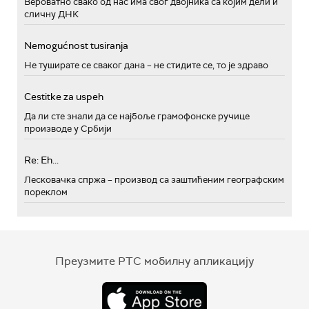
Вероватно свако од нас има свог двојника са којим дели и
сличну ДНК
Nemogućnost tusiranja
Не туширате се сваког дана – не стидите се, то је здраво
Cestitke za uspeh
Да ли сте знали да се најбоље грамофонске ручице
производе у Србији
Re: Eh...
Лесковачка спржа – производ са заштићеним географским
пореклом
Преузмите РТС мобилну апликацију