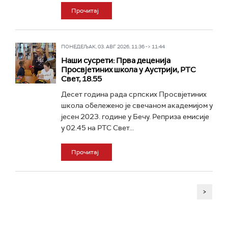
Прочитај
ПОНЕДЕЉАК, 03. АВГ 2026, 11:36 -> 11:44
Наши сусрети: Прва деценија
Просвјетиних школа у Аустрији, РТС
Свет, 18.55
Десет година рада српских Просвјетиних
школа обележено је свечаном академијом у
јесен 2023. године у Бечу. Реприза емисије
у 02.45 на РТС Свет...
Прочитај
>