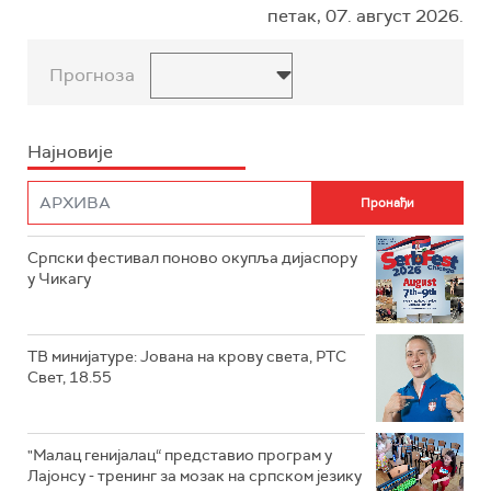
петак, 07. август 2026.
Прогноза
Најновије
Српски фестивал поново окупља дијаспору
у Чикагу
ТВ минијатуре: Јована на крову света, РТС
Свет, 18.55
"Малац генијалац“ представио програм у
Лајонсу - тренинг за мозак на српском језику