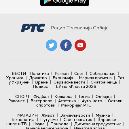
Радио Телевизија Србије
|
|
|
|
ВЕСТИ
Политика
Регион
Свет
Србија данас
|
|
|
|
Хроника
Друштво
Економија
Мерила времена
Рат
|
|
|
|
у Украјини
Време
Сервисне вести
Сматрачница
|
Подкаст
ЕУ могућности 2026
|
|
|
|
СПОРТ
Фудбал
Кошарка
Тенис
Одбојка
|
|
|
|
Рукомет
Ватерполо
Атлетика
Ауто-мото
Остали
|
спортови
Меморијал РТС
|
|
|
МАГАЗИН
Живот
Занимљивости
Музика
|
|
|
|
Технологијa
Путујемо
Свет познатих
Здравље
|
|
|
|
Филм и ТВ
Наука
Природа
Дигитални предузетник
|
За мале велике хероје
Наизглед здрав