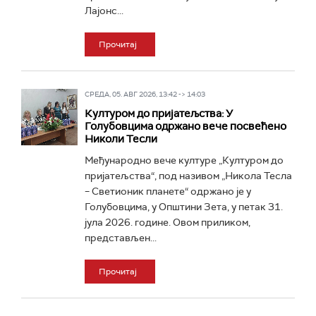
Лајонс...
Прочитај
СРЕДА, 05. АВГ 2026, 13:42 -> 14:03
Културом до пријатељства: У
Голубовцима одржано вече посвећено
Николи Тесли
Међународно вече културе „Културом до
пријатељства“, под називом „Никола Тесла
– Светионик планете“ одржано је у
Голубовцима, у Општини Зета, у петак 31.
јула 2026. године. Овом приликом,
представљен...
Прочитај