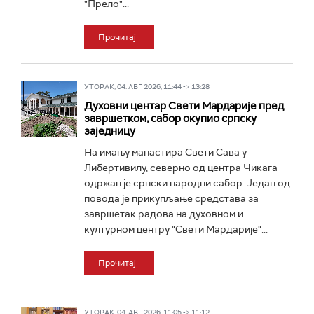
"Прело"...
Прочитај
УТОРАК, 04. АВГ 2026, 11:44 -> 13:28
Духовни центар Свети Мардарије пред
завршетком, сабор окупио српску
заједницу
На имању манастира Свети Сава у
Либертивилу, северно од центра Чикага
одржан је српски народни сабор. Један од
повода је прикупљање средстава за
завршетак радова на духовном и
културном центру "Свети Мардарије"...
Прочитај
УТОРАК, 04. АВГ 2026, 11:05 -> 11:12