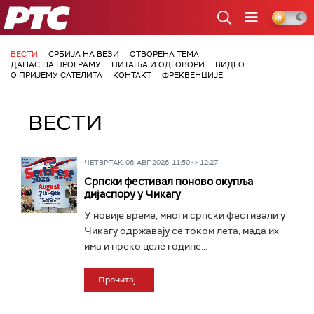
РТС
ВЕСТИ
СРБИЈА НА ВЕЗИ
ОТВОРЕНА ТЕМА
ДАНАС НА ПРОГРАМУ
ПИТАЊА И ОДГОВОРИ
ВИДЕО
О ПРИЈЕМУ САТЕЛИТА
КОНТАКТ
ФРЕКВЕНЦИЈЕ
ВЕСТИ
ЧЕТВРТАК, 06. АВГ 2026, 11:50 -> 12:27
Српски фестивал поново окупља
дијаспору у Чикагу
У новије време, многи српски фестивали у
Чикагу одржавају се током лета, мада их
има и преко целе године...
Прочитај