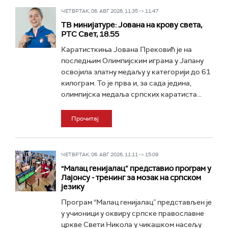
ЧЕТВРТАК, 06. АВГ 2026, 11:35 -> 11:47
ТВ минијатуре: Јована на крову света,
РТС Свет, 18.55
Каратисткиња Јована Прековић је на
последњим Олимпијским играма у Јапану
освојила златну медаљу у категорији до 61
килограм. То је прва и, за сада једина,
олимпијска медаља српских каратиста...
Прочитај
ЧЕТВРТАК, 06. АВГ 2026, 11:11 -> 15:09
"Малац генијалац“ представио програм у
Лајонсу - тренинг за мозак на српском
језику
Програм “Малац генијалац” представљен је
у учионици у оквиру српске православне
цркве Свети Никола у чикашком насељу