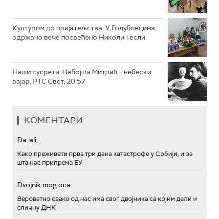
Културом до пријатељства: У Голубовцима
одржано вече посвећено Николи Тесли
Наши сусрети: Небојша Митрић – небески
вајар, РТС Свет, 20.57
КОМЕНТАРИ
Da, ali...
Како преживети прва три дана катастрофе у Србији, и за
шта нас припрема ЕУ
Dvojnik mog oca
Вероватно свако од нас има свог двојника са којим дели и
сличну ДНК