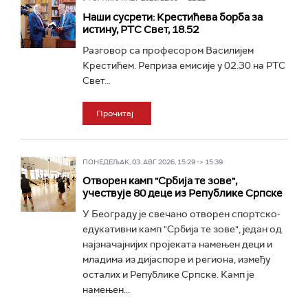
Наши сусрети: Крестићева борба за
истину, РТС Свет, 18.52
Разговор са професором Василијем
Крестићем. Реприза емисије у 02.30 на РТС
Свет...
Прочитај
ПОНЕДЕЉАК, 03. АВГ 2026, 15:29 -> 15:39
Отворен камп "Србија те зове",
учествује 80 деце из Републике Српске
У Београду је свечано отворен спортско-
едукативни камп "Србија те зове", један од
најзначајнијих пројеката намењен деци и
младима из дијаспоре и региона, између
осталих и Републике Српске. Камп је
намењен...