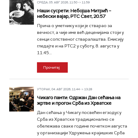
СРЕДА, 05. АВГ 2026, 11:50 -> 11:59
Наши сусрети: Небојша Митрић –
небески вајар, РТС Свет, 20.57
Прича о уметнику који је стварао за
вечност, а чије име већ деценијама стоји у
сенци сопственог стваралаштва. Емисију
гледајте и на РТС2 у суботу, 8. августа у
11.45...
Прочитај
УТОРАК, 04. АВГ 2026, 11:44 -> 13:28
Чикаго памти: Одржан Дан сећања на
жртве и прогон Срба из Хрватске
Дан сећања у Чикагу посвећен егзодусу
Срба из Хрватске традиционално се
обележава сваке године почетком августа
у организацији Удружења крајишких Срба