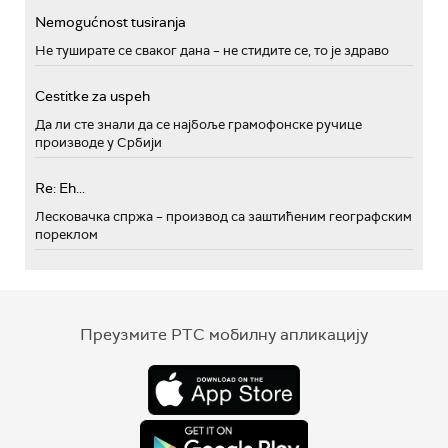
Nemogućnost tusiranja
Не туширате се сваког дана – не стидите се, то је здраво
Cestitke za uspeh
Да ли сте знали да се најбоље грамофонске ручице
производе у Србији
Re: Eh...
Лесковачка спржа – производ са заштићеним географским
пореклом
Преузмите РТС мобилну апликацију