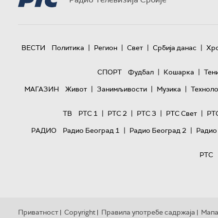
|
|
|
|
ВЕСТИ
Политика
Регион
Свет
Србија данас
Хр
|
|
СПОРТ
Фудбал
Кошарка
Тен
|
|
|
МАГАЗИН
Живот
Занимљивости
Музика
Техноло
|
|
|
|
ТВ
РТС 1
РТС 2
РТС 3
РТС Свет
РТ
|
|
РАДИО
Радио Београд 1
Радио Београд 2
Радио
РТС
Приватност
Copyright
Правила употребе садржаја
Мапа
|
|
|