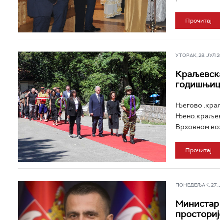
Прочитај
УТОРАК, 28. ЈУЛ 20
Краљевска
годишњиц
Његово .кра
Њено.краљевс
Врховном вож
Прочитај
ПОНЕДЕЉАК, 27. ЈУ
Министар 
просториј