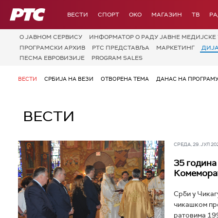
РТС
ВЕСТИ
СПОРТ
OKO
МАГАЗИН
ТВ
Р
О JАВНОМ СЕРВИСУ
ИНФОРМАТОР О РАДУ ЈАВНЕ МЕДИЈСКЕ 
ПРОГРАМСКИ АРХИВ
РТС ПРЕДСТАВЉА
МАРКЕТИНГ
ДИЈ
ПЕСМА ЕВРОВИЗИЈЕ
PROGRAM SALES
ВЕСТИ
СРБИЈА НА ВЕЗИ
ОТВОРЕНА ТЕМА
ДАНАС НА ПРОГРАМ
ВЕСТИ
СРЕДА, 29. ЈУЛ 202
35 година
Комеморат
Срби у Чикаг
чикашком пр
ратовима 199