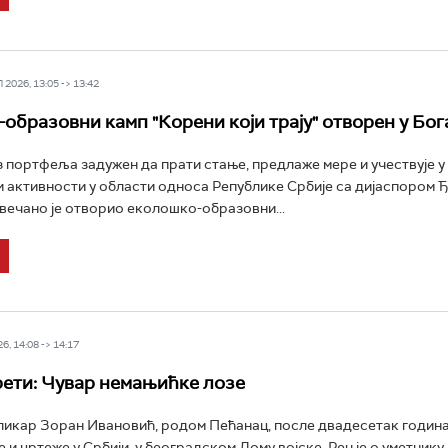
2026, 13:05 -> 13:42
образовни камп "Корени који трају" отворен у Бог
 портфеља задужен да прати стање, предлаже мере и учествује у
 активности у области односа Републике Србије са дијаспором 
вечано је отворио еколошко-образовни...
6, 14:08 -> 14:17
ети: Чувар немањићке лозе
икар Зоран Ивановић, родом Пећанац, после двадесетак година 
 и цртеже у Србији, у београдском Дому војске. Реч је о уметнику,