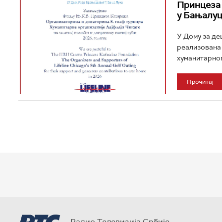
Принцеза 
у Бањалу
У Дому за де
реализована 
хуманитарног
Прочитај
Радио Телевизија Србије