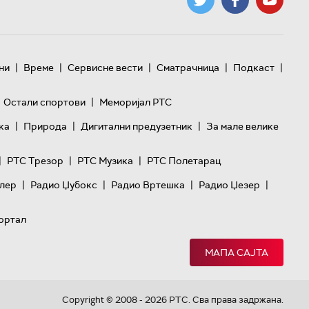
|
|
|
|
|
ни
Време
Сервисне вести
Сматрачница
Подкаст
|
Остали спортови
Меморијал РТС
|
|
|
ка
Природа
Дигитални предузетник
За мале велике
|
|
|
РТС Трезор
РТС Музика
РТС Полетарац
|
|
|
|
лер
Радио Џубокс
Радио Вртешка
Радио Џезер
ортал
МАПА САЈТА
Copyright © 2008 - 2026 РТС. Сва права задржана.