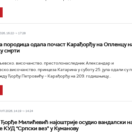
26, 16:22 -> 17:28
 породица одала почаст Карађорђу на Опленцу на
у смрти
љевско. височанство. престолонаследник Александар и
ко.височанство. принцеза Катарина у суботу 25. јула одали су 
ду Ђорђу Петровићу – Карађорђу на 209. годишњицу...
Л 2026, 14:19 -> 14:24
Ђорђе Милићевић најоштрије осудио вандалски н
е КУД “Српски вез” у Куманову