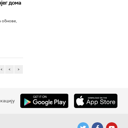
јег дома
а обнове,
<<
<
>
кацију