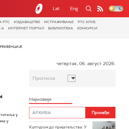
Lat
Eng
А РТС
ИЗДАВАШТВО
ИСТРАЖИВАЊЕ
РТС КЛУБ
-А
ИНТЕРНЕТ ПОРТАЛ
БИБЛИОТЕКА
КОНКУРСИ
РЕКВЕНЦИЈЕ
четвртак, 06. август 2026.
Прогноза
и
Најновије
ститеља у
ма у
Културом до пријатељства: У