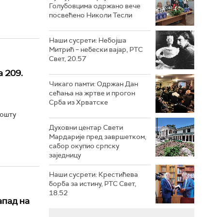
Голубовцима одржано вече
посвећено Николи Тесли
Наши сусрети: Небојша
Митрић – небески вајар, РТС
Свет, 20.57
 209.
Чикаго памти: Одржан Дан
сећања на жртве и прогон
Срба из Хрватске
пошту
Духовни центар Свети
Мардарије пред завршетком,
сабор окупио српску
заједницу
Наши сусрети: Крестићева
борба за истину, РТС Свет,
18.52
апад на