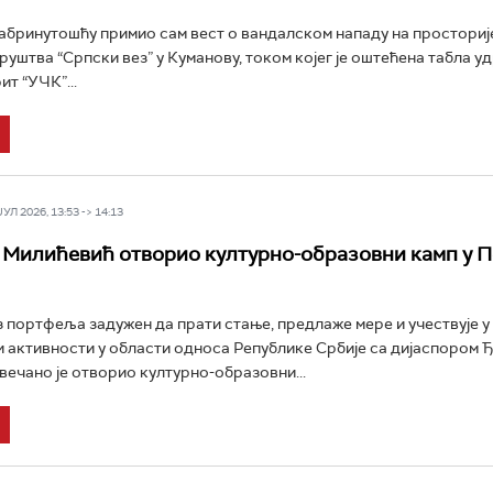
абринутошћу примио сам вест о вандалском нападу на просториј
руштва “Српски вез” у Куманову, током којег је оштећена табла у
т “УЧК”...
Л 2026, 13:53 -> 14:13
Милићевић отворио културно-образовни камп у П
 портфеља задужен да прати стање, предлаже мере и учествује у
 активности у области односа Републике Србије са дијаспором 
вечано је отворио културно-образовни...