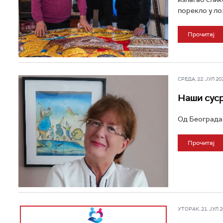
порекло у ло
Прочитај
СРЕДА, 22. ЈУЛ 202
Наши суср
Од Београда 
Прочитај
УТОРАК, 21. ЈУЛ 20