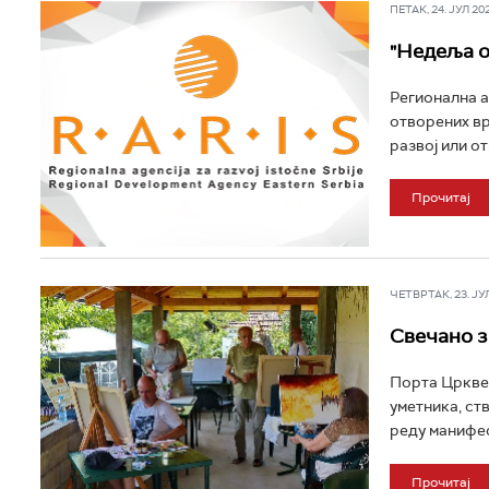
ПЕТАК, 24. ЈУЛ 202
"Недеља о
Регионална а
отворених вр
развој или о
Прочитај
ЧЕТВРТАК, 23. ЈУЛ 
Свечано з
Порта Цркве 
уметника, ст
реду манифес
Прочитај