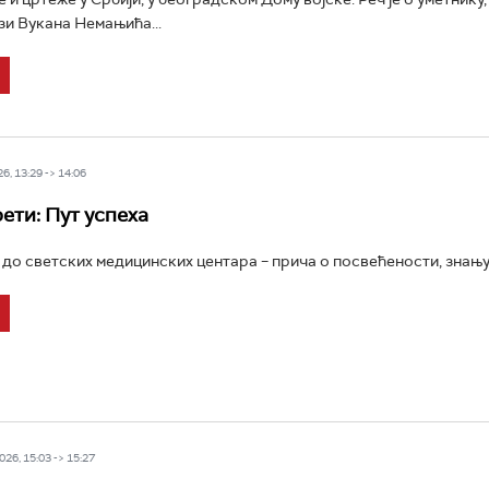
зи Вукана Немањића...
6, 13:29 -> 14:06
ети: Пут успеха
до светских медицинских центара – прича о посвећености, знању и
26, 15:03 -> 15:27