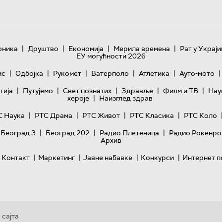
|
|
|
|
оника
Друштво
Економија
Мерила времена
Рат у Украји
ЕУ могућности 2026
|
|
|
|
|
|
ис
Одбојка
Рукомет
Ватерполо
Атлетика
Ауто-мото
|
|
|
|
|
гијa
Путујемо
Свет познатих
Здравље
Филм и ТВ
Нау
|
хероје
Наизглед здрав
|
|
|
|
С Наука
РТС Драма
РТС Живот
РТС Класика
РТС Коло
|
|
|
 Београд 3
Београд 202
Радио Плетеница
Радио Рокенро
Архив
|
|
|
|
Контакт
Маркетинг
Јавне набавке
Конкурси
Интернет п
 сајта