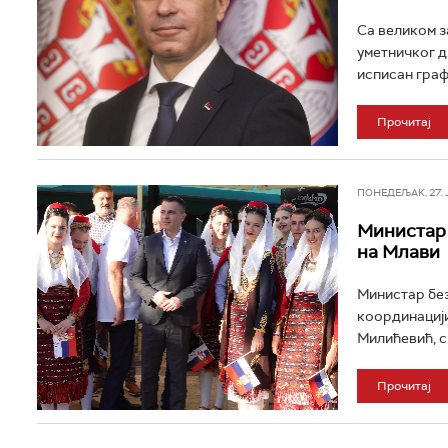
Са великом з
уметничког д
исписан графи
Прочитај
ПОНЕДЕЉАК, 27. ЈУ
Министар 
на Млави
Министар без
координацији
Милићевић, с
Прочитај