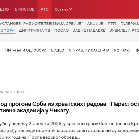
АДИО
ЕМИСИЈЕ
РТС
Остало
УСТАНОВЕ „РАДИО-ТЕЛЕВИЗИЈА СРБИЈЕ“
АКЦИЈЕ
ПГП
ГАЛЕРИЈ
АСПОРА
ДИГИТАЛНА ТВ
ПОСАО
ЈАВНЕ НАБАВКЕ
ЈУБИЛЕЈИ РТС
У
ПИТАЊА И ОДГОВОРИ
ВИДЕО
О ПРИЈЕМУ САТЕЛИТА
КОНТАКТ
Ф
6, 16:01 -> 16:24
 од прогона Срба из хрватских градова - Парастос 
ивна академија у Чикагу
у ће у недељу 2. августа 2026. у српском храму Светог Јована Кр
едграђу Белвуду одржати парастос свим страдалим сународници
0-их година. После верског обреда...