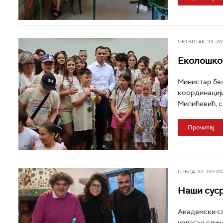
ЧЕТВРТАК, 23. ЈУЛ 
Еколошко-
Министар без
координацији
Милићевић, с
Прочитај
СРЕДА, 22. ЈУЛ 202
Наши суср
Академски сл
излагао слике