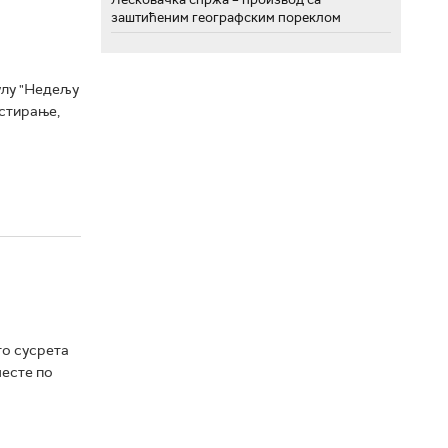
заштићеним географским пореклом
улу "Недељу
естирање,
то сусрета
шесте по