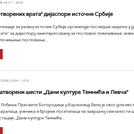
6, 14:17 -> 16:01
творених врата" дијаспори источне Србије
генција за развој источне Србије организује последње недеље у ј
ата" за дијаспору заинтересовану за пословно повезивање, инв
тпочињање пословања...
2026, 13:54 -> 15:31
атворени шести „Дани културе Темнића и Левча“
Рођења Пресвете Богородице у Карановцу била је овог јула мес
варалаца, ученика и бројних посетилаца на завршној свечаности 
тације „Дани културе Темнића...