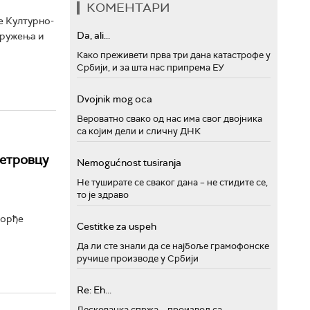
КОМЕНТАРИ
е Културно-
Da, ali...
дружења и
Како преживети прва три дана катастрофе у
Србији, и за шта нас припрема ЕУ
Dvojnik mog oca
Вероватно свако од нас има свог двојника
са којим дели и сличну ДНК
етровцу
Nemogućnost tusiranja
Не туширате се сваког дана – не стидите се,
то је здраво
Ђорђе
Cestitke za uspeh
Да ли сте знали да се најбоље грамофонске
ручице производе у Србији
Re: Eh...
Лесковачка спржа – производ са