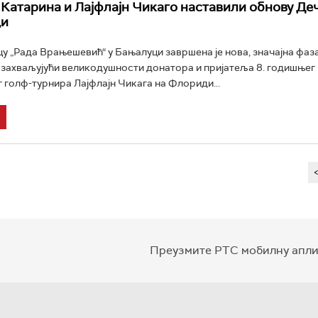
Катарина и Лајфлајн Чикаго наставили обнову Деч
ци
цу „Рада Врањешевић“ у Бањалуци завршена је нова, значајна фаз
захваљујући великодушности донатора и пријатеља 8. годишњег
 голф-турнира Лајфлајн Чикага на Флориди...
Преузмите РТС мобилну апли