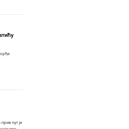
атићу
Ђорђе
прив пут је
 који има