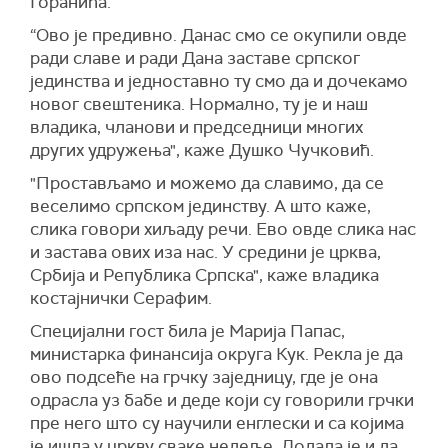
Горанића.
“Ово је предивно. Данас смо се окупили овде
ради славе и ради Дана заставе српског
јединства и једноставно ту смо да и дочекамо
новог свештеника. Нормално, ту је и наш
владика, чланови и председници многих
других удружења", каже Душко Чучковић.
"Простављамо и можемо да славимо, да се
веселимо српском јединству. А што каже,
слика говори хиљаду речи. Ево овде слика нас
и застава ових иза нас. У средини је црква,
Србија и Република Српска", каже владика
костајнички Серафим.
Специјални гост била је Марија Папас,
министарка финансија округа Кук. Рекла је да
ово подсеће на грчку заједницу, где је она
одрасла уз бабе и деде који су говорили грчки
пре него што су научили енглески и са којима
је ишла у цркву сваке недеље. Додала је и да