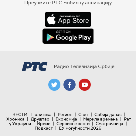
Преузмите РТС мобилну апликацију
Радио Телевизија Србије
|
|
|
|
ВЕСТИ
Политика
Регион
Свет
Србија данас
|
|
|
|
Хроника
Друштво
Економија
Мерила времена
Рат
|
|
|
|
у Украјини
Време
Сервисне вести
Сматрачница
|
Подкаст
ЕУ могућности 2026