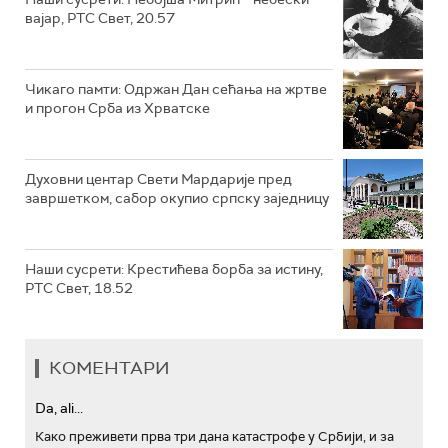
вајар, РТС Свет, 20.57
Чикаго памти: Одржан Дан сећања на жртве
и прогон Срба из Хрватске
Духовни центар Свети Мардарије пред
завршетком, сабор окупио српску заједницу
Наши сусрети: Крестићева борба за истину,
РТС Свет, 18.52
КОМЕНТАРИ
Da, ali...
Како преживети прва три дана катастрофе у Србији, и за