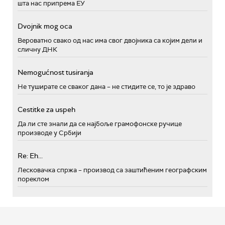
шта нас припрема ЕУ
Dvojnik mog oca
Вероватно свако од нас има свог двојника са којим дели и
сличну ДНК
Nemogućnost tusiranja
Не туширате се сваког дана – не стидите се, то је здраво
Cestitke za uspeh
Да ли сте знали да се најбоље грамофонске ручице
производе у Србији
Re: Eh...
Лесковачка спржа – производ са заштићеним географским
пореклом