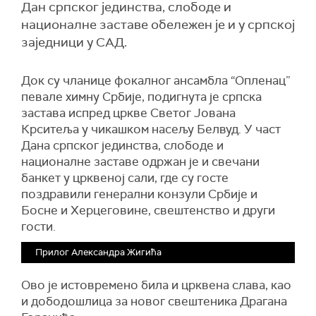
Дан српског јединства, слободе и
националне заставе обележен је и у српској
заједници у САД.
Док су чланице фокалног ансамбла “Опленац”
певале химну Србије, подигнута је српска
застава испред цркве Светог Јована
Крситеља у чикашком насељу Белвуд. У част
Дана српског јединства, слободе и
националне заставе одржан је и свечани
банкет у црквеној сали, где су госте
поздравили генерални конзули Србије и
Босне и Херцеговине, свештенство и други
гости.
Прилог Александра Жигића
Ово је истовремено била и црквена слава, као
и дободошлица за новог свештеника Драгана