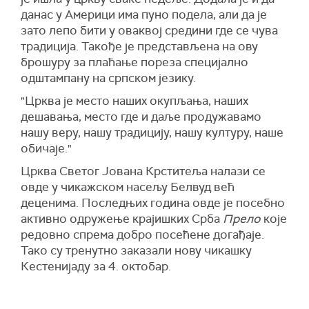
данас у Америци има пуно подела, али да је
зато лепо бити у оваквој средини где се чува
традиција. Такође је представљена на ову
брошуру за плаћање пореза специјално
одштампану на српском језику.
"Црква је место наших окупљања, наших
дешавања, место где и даље продужавамо
нашу веру, нашу традицију, нашу културу, наше
обичаје."
Црква Светог Јована Крститеља налази се
овде у чикажском насељу Белвуд већ
деценима. Последњих година овде је посебно
активно одружење крајишких Срба
Прело
које
редовно спрема добро посећене догађаје.
Тако су тренутно заказали нову чикашку
Кестенијаду за 4. октобар.