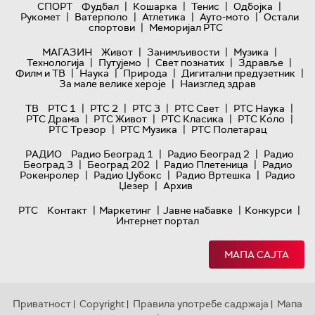
|
|
|
|
СПОРТ
Фудбал
Кошарка
Тенис
Одбојка
|
|
|
|
Рукомет
Ватерполо
Атлетика
Ауто-мото
Остали
|
спортови
Меморијал РТС
|
|
|
МАГАЗИН
Живот
Занимљивости
Музика
|
|
|
|
Технологијa
Путујемо
Свет познатих
Здравље
|
|
|
|
Филм и ТВ
Наука
Природа
Дигитални предузетник
|
За мале велике хероје
Наизглед здрав
|
|
|
|
|
ТВ
РТС 1
РТС 2
РТС 3
РТС Свет
РТС Наука
|
|
|
|
РТС Драма
РТС Живот
РТС Класика
РТС Коло
|
|
РТС Трезор
РТС Музика
РТС Полетарац
|
|
РАДИО
Радио Београд 1
Радио Београд 2
Радио
|
|
|
Београд 3
Београд 202
Радио Плетеница
Радио
|
|
|
Рокенролер
Радио Џубокс
Радио Вртешка
Радио
|
Џезер
Архив
|
|
|
|
РТС
Контакт
Маркетинг
Јавне набавке
Конкурси
Интернет портал
МАПА САЈТА
Приватност
Copyright
Правила употребе садржаја
Мапа
|
|
|