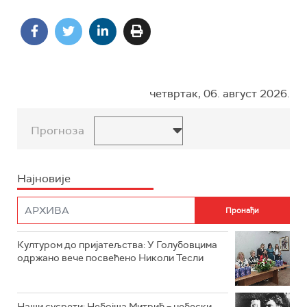
четвртак, 06. август 2026.
Прогноза
Најновије
Културом до пријатељства: У Голубовцима
одржано вече посвећено Николи Тесли
Наши сусрети: Небојша Митрић – небески