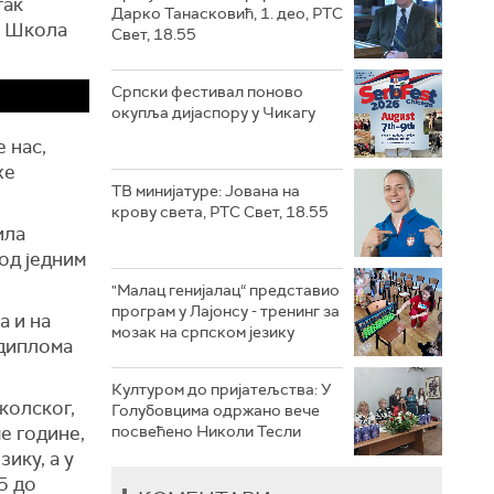
так
Дарко Танасковић, 1. део, РТС
. Школа
Свет, 18.55
Српски фестивал поново
окупља дијаспору у Чикагу
е нас,
же
ТВ минијатуре: Јована на
крову света, РТС Свет, 18.55
ила
од једним
"Малац генијалац“ представио
програм у Лајонсу - тренинг за
а и на
мозак на српском језику
 диплома
Културом до пријатељства: У
колског,
Голубовцима одржано вече
е године,
посвећено Николи Тесли
ику, а у
5 до