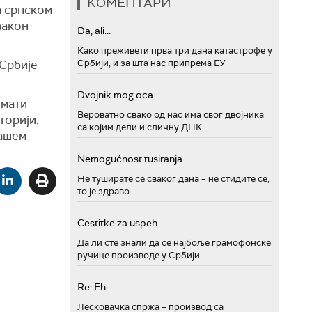
КОМЕНТАРИ
а српском
ђакон
Da, ali...
Како преживети прва три дана катастрофе у
 Србије
Србији, и за шта нас припрема ЕУ
Dvojnik mog oca
имати
Вероватно свако од нас има свог двојника
торији,
са којим дели и сличну ДНК
нашем
Nemogućnost tusiranja
Не туширате се сваког дана – не стидите се,
то је здраво
Cestitke za uspeh
Да ли сте знали да се најбоље грамофонске
ручице производе у Србији
Re: Eh...
Лесковачка спржа – производ са