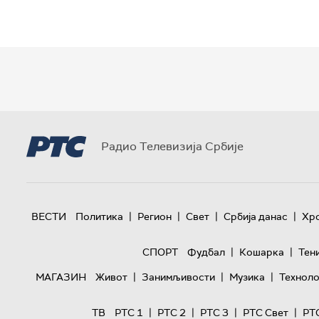
Радио Телевизија Србије
|
|
|
|
ВЕСТИ
Политика
Регион
Свет
Србија данас
Хр
|
|
СПОРТ
Фудбал
Кошарка
Тен
|
|
|
МАГАЗИН
Живот
Занимљивости
Музика
Техноло
|
|
|
|
ТВ
РТС 1
РТС 2
РТС 3
РТС Свет
РТ