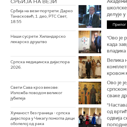
СРБИЈА НА ВЕЗИ
Академиј
школске 
Србија на вези-портрети: Дарко
делује у
Танасковић, 1. део, РТС Свет,
18.55
Прилог
Наши сусрети: Хиландарско
"Ово је 
лекарско друштво
када зав
владика
Велика н
Српска медицинска дијаспора
комплет
2026.
кровом м
Ово је ј
Свети Сава кроз векове:
српском 
Изложба поводом великог
сваке д
јубилеја
"Настава
од вртић
Хуманост без граница - српска
одвија с
дијаспора у Чикагу помогла деци
оболелој од рака
поподне