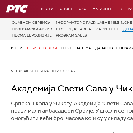
РТС
ВЕСТИ
СПОРТ
OKO
МАГАЗИН
ТВ
Р
О JАВНОМ СЕРВИСУ
ИНФОРМАТОР О РАДУ ЈАВНЕ МЕДИЈСКЕ 
ПРОГРАМСКИ АРХИВ
РТС ПРЕДСТАВЉА
МАРКЕТИНГ
ДИЈ
ПЕСМА ЕВРОВИЗИЈЕ
PROGRAM SALES
ВЕСТИ
СРБИЈА НА ВЕЗИ
ОТВОРЕНА ТЕМА
ДАНАС НА ПРОГРАМ
ЧЕТВРТАК, 20.06.2024, 10:29 -> 11:45
Академија Свети Сава у Чик
Српска школа у Чикагу, Академија "Свети Сава",
прави мали амбасадори Србије. У школи се поно
омогућити већи број часова који су у складу с