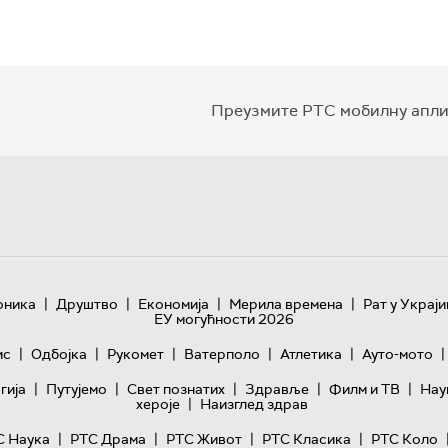
Преузмите РТС мобилну апли
|
|
|
|
оника
Друштво
Економија
Мерила времена
Рат у Украји
ЕУ могућности 2026
|
|
|
|
|
|
ис
Одбојка
Рукомет
Ватерполо
Атлетика
Ауто-мото
|
|
|
|
|
гијa
Путујемо
Свет познатих
Здравље
Филм и ТВ
Нау
|
хероје
Наизглед здрав
|
|
|
|
С Наука
РТС Драма
РТС Живот
РТС Класика
РТС Коло