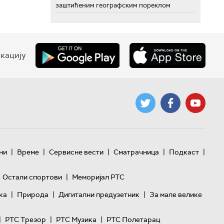
заштићеним географским пореклом
кацију
|
|
|
|
|
ни
Време
Сервисне вести
Сматрачница
Подкаст
|
Остали спортови
Меморијал РТС
|
|
|
ка
Природа
Дигитални предузетник
За мале велике
|
|
|
РТС Трезор
РТС Музика
РТС Полетарац