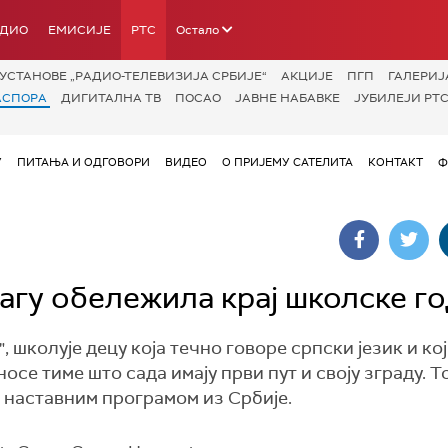
АДИО
ЕМИСИЈЕ
РТС
Остало
УСТАНОВЕ „РАДИО-ТЕЛЕВИЗИЈА СРБИЈЕ“
АКЦИЈЕ
ПГП
ГАЛЕРИЈ
АСПОРА
ДИГИТАЛНА ТВ
ПОСАО
ЈАВНЕ НАБАВКЕ
ЈУБИЛЕЈИ РТС
У
ПИТАЊА И ОДГОВОРИ
ВИДЕО
О ПРИЈЕМУ САТЕЛИТА
КОНТАКТ
Ф
агу обележила крај школске г
 школује децу која течно говоре српски језик и кој
се тиме што сада имају први пут и своју зграду. Т
а наставним програмом из Србије.