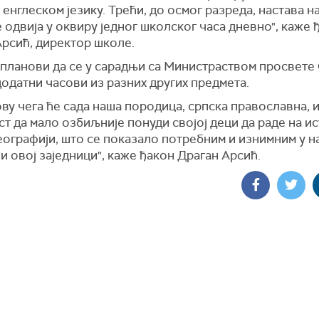
 енглеском језику. Трећи, до осмог разреда, настава н
е одвија у оквиру једног школског часа дневно", каже 
Арсић, директор школе.
 планови да се у сарадњи са Министраством просвете
одатни часови из разних других предмета.
ву чега ће сада наша породица, српска православна, 
т да мало озбиљније понуди својој деци да раде на ис
географији, што се показало потребним и изнимним у 
и овој заједници", каже ђакон Драган Арсић.