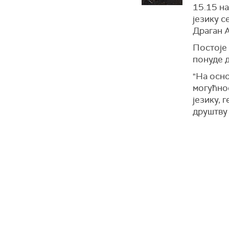
15.15 на
језику с
Драган 
Постоје
понуде д
"На осно
могућнос
језику, 
друштву 