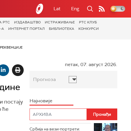
Lat
Eng
А РТС
ИЗДАВАШТВО
ИСТРАЖИВАЊЕ
РТС КЛУБ
-А
ИНТЕРНЕТ ПОРТАЛ
БИБЛИОТЕКА
КОНКУРСИ
РЕКВЕНЦИЈЕ
петак, 07. август 2026.
Прогноза
одине
Најновије
и постају
о ће
Србија на вези-портрети: