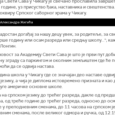
а Свети Сава у Чикагу је свечано прославила заврше
године, уз присуство ђака, наставника и свештенства
 оквиру Српског саборног храма у Чикагу.
 Александра Жигића
радостан догађај за нашу децу увек, за родитеље, за св
рше годину или осам разреда или средњу школу..."; ка
 Лонгин.
овост за Академију Свети Сава је што је први пут доб
ну зграду са паркингом и околним земљиштем где ће п
оћи да се одвија настава.
едина школа у Чикагу где се значајан део наставе одвиј
језику, а чија је диплома истовремено призната и као
руге америчке основне школе.
 на српском језику до трећег разреда, дакле од предш
а, од треће године до трећег разреда, односно до осм
е у преподневним сменама, до 11 часова на српском јез
вним сменама, после великог одмора и ручка, од 12.1