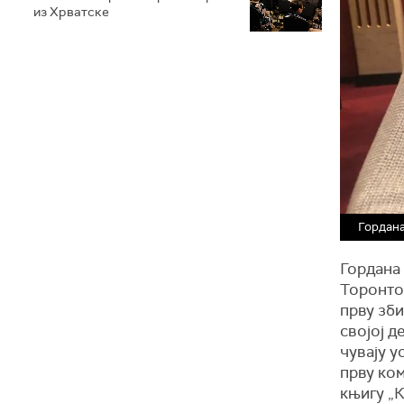
из Хрватске
Гордан
Гордана
Торонто 
прву зби
својој д
чувају у
прву ком
књигу „К