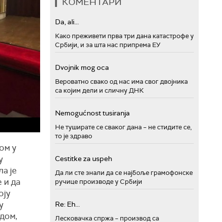
КОМЕНТАРИ
Da, ali...
Како преживети прва три дана катастрофе у
Србији, и за шта нас припрема ЕУ
Dvojnik mog oca
Вероватно свако од нас има свог двојника
са којим дели и сличну ДНК
Nemogućnost tusiranja
Не туширате се сваког дана – не стидите се,
то је здраво
ом у
у
Cestitke za uspeh
а је
Да ли сте знали да се најбоље грамофонске
 и да
ручице производе у Србији
оју
у
Re: Eh...
одом,
Лесковачка спржа – производ са