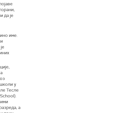
 појаве
торани,
и да је
ино име.
ти
је
линих
ције,
на
роз
 школи у
ле Тесле
School).
рими
разреда, а