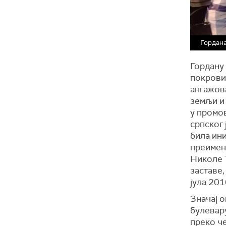
Гордана
Гордану 
покрови
ангажов
земљи и 
у промов
српског 
била ини
преимено
Николе Т
заставе,
јула 201
Значај 
булевару
преко че