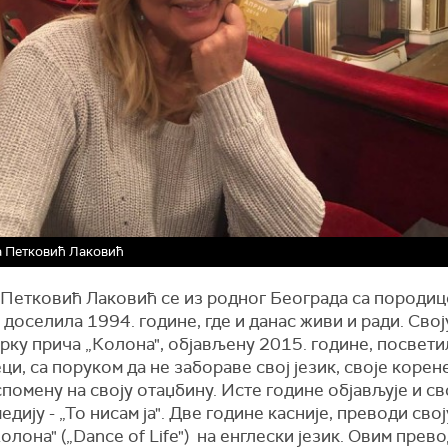
а Петковић Лаковић
 Петковић Лаковић се из родног Београда са породиц
доселила 1994. године, где и данас живи и ради. Свој
рку прича „Колона", објављену 2015. године, посветил
еци, са поруком да не забораве свој језик, своје корене
спомену на своју отаџбину. Исте године објављује и св
едију - „То нисам ја". Две године касније, преводи свој
олона" („Dance of Life") на енглески језик. Овим прев