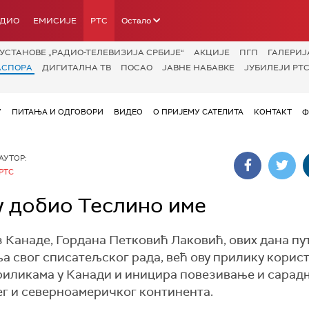
АДИО
ЕМИСИЈЕ
РТС
Остало
УСТАНОВЕ „РАДИО-ТЕЛЕВИЗИЈА СРБИЈЕ“
АКЦИЈЕ
ПГП
ГАЛЕРИЈ
АСПОРА
ДИГИТАЛНА ТВ
ПОСАО
ЈАВНЕ НАБАВКЕ
ЈУБИЛЕЈИ РТС
У
ПИТАЊА И ОДГОВОРИ
ВИДЕО
О ПРИЈЕМУ САТЕЛИТА
КОНТАКТ
Ф
АУТОР:
РТС
у добио Теслино име
Канаде, Гордана Петковић Лаковић, ових дана пут
а свог списатељског рада, већ ову прилику корист
приликама у Канади и иницира повезивање и сарад
ег и северноамеричког континента.