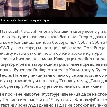
 Петковић Лаковић и Арно Гујон
Петковић Лаковић многи у Канади и свету познају и к
теља културе и чувара српске баштине. Својим друшт
ањем у Канади доприноси бољој слици Срба и Србије у
САД-у, као и сарадњи матице и дијаспоре. Посебно је
исању истакнутих личности српске науке и културе,
језика и ћириличног писма. Каже да је посебно поносн
цијатор и реализатор акције прикупљања средстава з
вање булевара Burlington street у Хамилтону, у Буле
есле. На њену иницијативу, тамо су се завиориле срп
 и уз српску химну и последњу Теслину жељу, „Тамо дал
6. булевар у Хамилтону је понео име овог великана.
ове промене најбоље илуструје чињеница да се на спо
 Теслино име налази на 19 путоказа. Захваљујући том
тврт милиона људи дневно види име српског научника