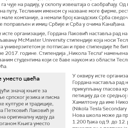
га чује на радију, у склопу извештаја o саобраћају. Од
на путу, Теслиним именом су назване моге фирме, рес
 малe компаније, а немали број канадских Срба сведоч
е поправљен и имиџ Србије и Срба у очима Канађана.
 исте организације, Гордана Лаковић наставља рад на
авању McMaster University стипендије која носи Тесл
а универзитетом је потписан и прве стипендије ће би
е 2017. године. Стипендија „Никола Тесла" намењена 
аним студентима који се баве науком из области Тес
ћа.
У оквиру исте организа
 уместо цвећа
Гордана наставља рад 
прикупљању гласова к
јући значај књиге за
петицију да се средњој
е српског језика и писма
Хамилтону да име Нико
ке културе и традиције,
(Nikola Tesla Secondary 
а Петковић Лаковић је
Нова школа може да п
на оригиналну идеју да
1.200 ђака од 9. до 12. 
оганом Књига уместо