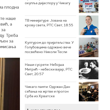
окупља дијаспору у Чикагу
ма плодна
сте наше
ТВ минијатуре: Јована на
вић, а
крову света, РТС Свет, 18.55
 за
ду. Треба
пљен за
Културом до пријатељства: У
ормисања
Голубовцима одржано вече
посвећено Николи Тесли
Наши сусрети: Небојша
Митрић – небески вајар, РТС
Свет, 20.57
Чикаго памти: Одржан Дан
сећања на жртве и прогон
Срба из Хрватске