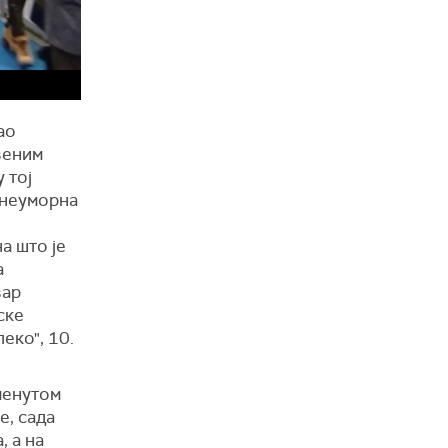
ао
веним
 тој
 неуморна
а што је
а
вар
ске
еко", 10.
менутом
е, сада
, а на