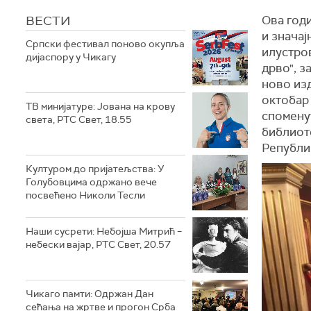
ВЕСТИ
Ова год
и значај
Српски фестивал поново окупља
илустров
дијаспору у Чикагу
дрво", з
ново из
октобар 
ТВ минијатуре: Јована на крову
споменут
света, РТС Свет, 18.55
библиот
Републи
Културом до пријатељства: У
Голубовцима одржано вече
посвећено Николи Тесли
Наши сусрети: Небојша Митрић –
небески вајар, РТС Свет, 20.57
Чикаго памти: Одржан Дан
сећања на жртве и прогон Срба