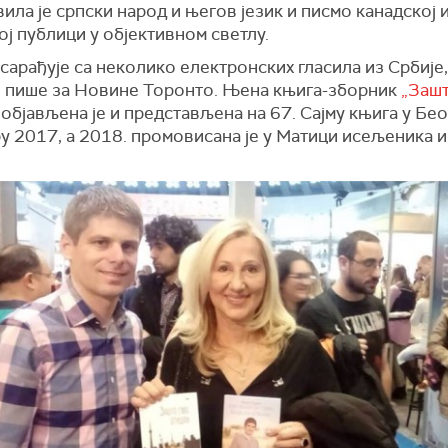
ила је српски народ и његов језик и писмо канадској 
ј публици у објективном светлу.
сарађује са неколико електронских гласила из Србије,
 пише за Новине Торонто. Њена књига-зборник
„Зашт
објављена је и представљена на 67. Сајму књига у Бе
у 2017, а 2018. промовисана је у Матици исељеника и