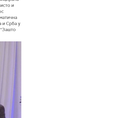
 исто и
ос
 матична
 и Срба у
к "Зашто