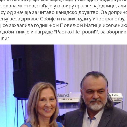
зовала многе догађаје у оквиру српске заједнице, али
 су од значаја за читаво канадско друштво. За доприн
њу веза државе Србије и наших људи у иностранству,
ој се захвалила годишњом Повељом Матице исељеника
а добитник је и награде "Растко Петровић", за зборни
шли".