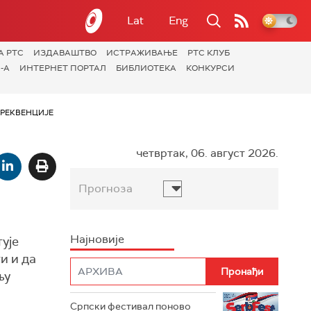
Lat
Eng
А РТС
ИЗДАВАШТВО
ИСТРАЖИВАЊЕ
РТС КЛУБ
-А
ИНТЕРНЕТ ПОРТАЛ
БИБЛИОТЕКА
КОНКУРСИ
РЕКВЕНЦИЈЕ
четвртак, 06. август 2026.
Прогноза
Најновије
ује
и и да
њу
Српски фестивал поново