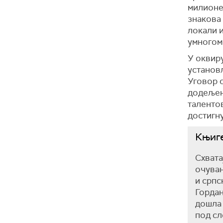
милионе 
знакова 
локали и
умногом
У оквиру
установљ
Уговор с
додељен
талентов
достигну
Књиге
Схвата
очувањ
и српс
Гордан
дошла 
под сл