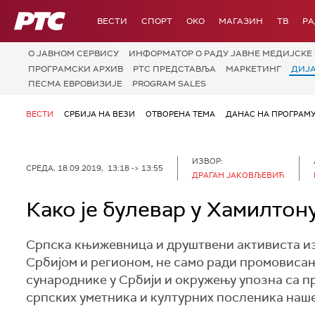
РТС
ВЕСТИ
СПОРТ
OKO
МАГАЗИН
ТВ
Р
О JАВНОМ СЕРВИСУ
ИНФОРМАТОР О РАДУ ЈАВНЕ МЕДИЈСКЕ 
ПРОГРАМСКИ АРХИВ
РТС ПРЕДСТАВЉА
МАРКЕТИНГ
ДИЈ
ПЕСМА ЕВРОВИЗИЈЕ
PROGRAM SALES
ВЕСТИ
СРБИЈА НА ВЕЗИ
ОТВОРЕНА ТЕМА
ДАНАС НА ПРОГРАМ
ИЗВОР:
СРЕДА, 18.09.2019, 13:18 -> 13:55
ДРАГАН ЈАКОВЉЕВИЋ
Како је булевар у Хамилтон
Српска књижевница и друштвени активиста из 
Србијом и регионом, не само ради промовисањ
сународнике у Србији и окружењу упозна са 
српских уметника и културних посленика наш