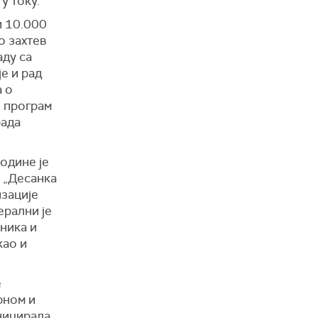
у току.
и 10.000
о захтев
аду са
е и рад
а о
и програм
рада
одине је
 „Десанка
изације
нерални је
ника и
као и
е
рном и
иницирала