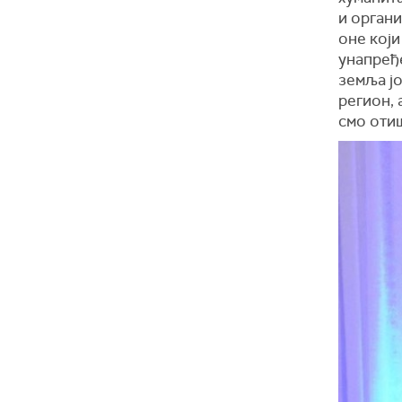
и органи
оне који
унапређе
земља ј
регион, 
смо оти