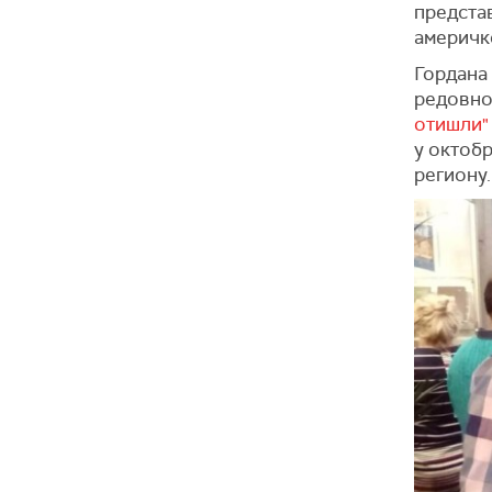
представ
америчко
Гордана 
редовно
отишли"
у октобр
региону.