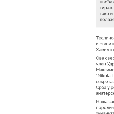
цвећа 
тиража
тако и
долазе
Теслином
и ставит
Хамилто
Ова свес
члан Уд
Максимов
"Nikola 
секрета
Срба у р
аматерск
Наша са
породич
хуманита