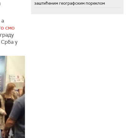
и
заштићеним географским пореклом
 а
о смо
ограду
 Срба у