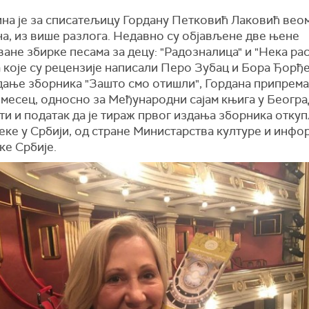
ина је за списатељицу Гордану Петковић Лаковић вео
на, из више разлога. Недавно су објављене две њене
ане збирке песама за децу: "Радозналица" и "Нека ра
а које су рецензије написали Перо Зубац и Бора Ђорђе
дање зборника "Зашто смо отишли", Гордана припрема
месец, односно за Међународни сајам књига у Београ
и и податак да је тираж првог издања зборника отку
еке у Србији, од стране Министарства културе и инф
ке Србије.