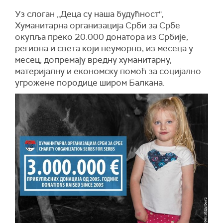
Уз слоган „Деца су наша будућност'',
Хуманитарна организација Срби за Србе
окупља преко 20.000 донатора из Србије,
региона и света који неуморно, из месеца у
месец, допремају вредну хуманитарну,
материјалну и економску помоћ за социјално
угрожене породице широм Балкана.