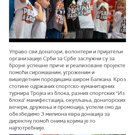
Управо сви донатори, волонтери и пријатељи
организације Срби за Србе заслужни су за
бројне успешне приче и реализоване пројекте
помоћи сиромашним, угроженим и
вишедетним породицама широм Балкана. Кроз
стотине одржаних спортско-хуманитарних
турнира Тројка из блока, разних спортских ''Из
блока'' манифестација, окупљања, донаторских
вечери, дружења и промоција, успели смо да
обезбедимо 3 милиона евра донација за
директну помоћ онима којима је то
најпотребније.