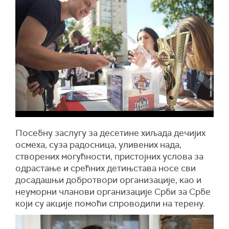
Посебну заслугу за десетине хиљада дечијих
осмеха, суза радосница, уливених нада,
створених могућности, пристојних услова за
одрастање и срећних детињстава носе сви
досадашњи добротвори организације, као и
неуморни чланови организације Срби за Србе
који су акције помоћи спроводили на терену.