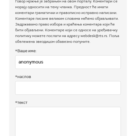
Говор мржње је забрањен на овом порталу. Коментари се
морају односити на тему чланка. Предност ће имати
коментари граматички и правописно исправно написани.
Коментаре писане великим словима нећемо објављивати.
Задржавамо право избора и краћења коментара који ће
бити објављени. Коментаре који се односе на уређивачку
политику можете послати на адресу webdesk@rts.rs. Поља
обележена звездицом обавезно попуните.
*Ваше име:
*наслов
*текст