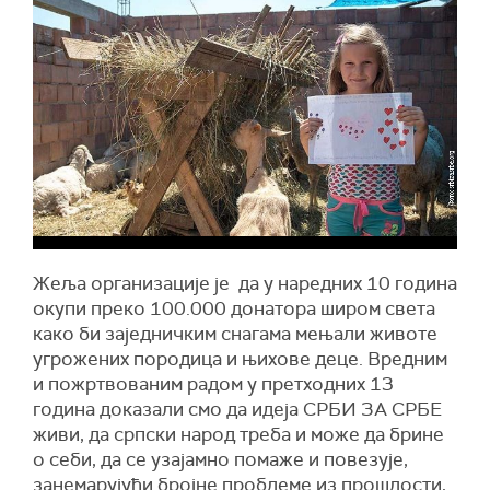
Жеља организације је да у наредних 10 година
окупи преко 100.000 донатора широм света
како би заједничким снагама мењали животе
угрожених породица и њихове деце. Вредним
и пожртвованим радом у претходних 13
година доказали смо да идеја СРБИ ЗА СРБЕ
живи, да српски народ треба и може да брине
о себи, да се узајамно помаже и повезује,
занемарујући бројне проблеме из прошлости,