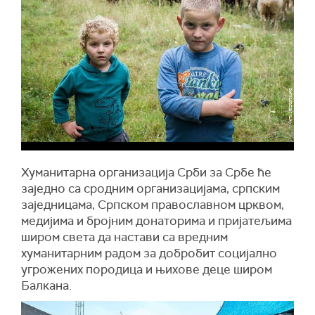
Хуманитарна организација Срби за Србе ће
заједно са сродним организацијама, српским
заједницама, Српском православном црквом,
медијима и бројним донаторима и пријатељима
широм света да настави са вредним
хуманитарним радом за добробит социјално
угрожених породица и њихове деце широм
Балкана.