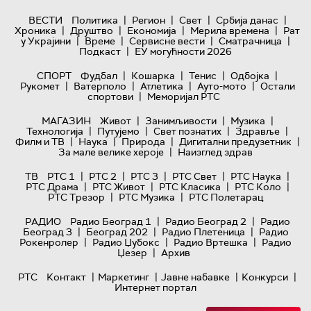
|
|
|
|
ВЕСТИ
Политика
Регион
Свет
Србија данас
|
|
|
|
Хроника
Друштво
Економија
Мерила времена
Рат
|
|
|
|
у Украјини
Време
Сервисне вести
Сматрачница
|
Подкаст
ЕУ могућности 2026
|
|
|
|
СПОРТ
Фудбал
Кошарка
Тенис
Одбојка
|
|
|
|
Рукомет
Ватерполо
Атлетика
Ауто-мото
Остали
|
спортови
Меморијал РТС
|
|
|
МАГАЗИН
Живот
Занимљивости
Музика
|
|
|
|
Технологијa
Путујемо
Свет познатих
Здравље
|
|
|
|
Филм и ТВ
Наука
Природа
Дигитални предузетник
|
За мале велике хероје
Наизглед здрав
|
|
|
|
|
ТВ
РТС 1
РТС 2
РТС 3
РТС Свет
РТС Наука
|
|
|
|
РТС Драма
РТС Живот
РТС Класика
РТС Коло
|
|
РТС Трезор
РТС Музика
РТС Полетарац
|
|
РАДИО
Радио Београд 1
Радио Београд 2
Радио
|
|
|
Београд 3
Београд 202
Радио Плетеница
Радио
|
|
|
Рокенролер
Радио Џубокс
Радио Вртешка
Радио
|
Џезер
Архив
|
|
|
|
РТС
Контакт
Маркетинг
Јавне набавке
Конкурси
Интернет портал