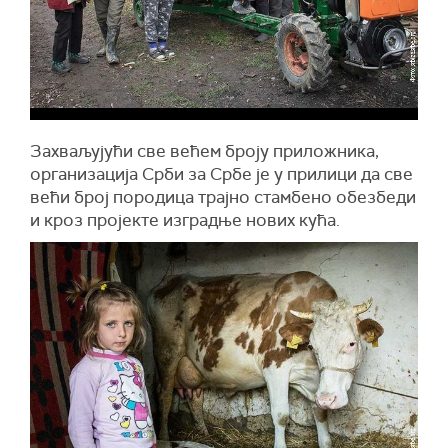
Захваљујући све већем броју приложника,
организација Срби за Србе је у прилици да све
већи број породица трајно стамбено обезбеди
и кроз пројекте изградње нових кућа.