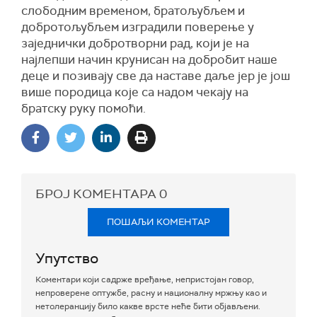
слободним временом, братољубљем и
добротољубљем изградили поверење у
заједнички добротворни рад, који је на
најлепши начин крунисан на добробит наше
деце и позивају све да наставе даље јер је још
више породица које са надом чекају на
братску руку помоћи.
БРОЈ КОМЕНТАРА
0
ПОШАЉИ КОМЕНТАР
Упутство
Коментари који садрже вређање, непристојан говор,
непроверене оптужбе, расну и националну мржњу као и
нетолеранцију било какве врсте неће бити објављени.