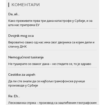
КОМЕНТАРИ
Da, ali...
Како преживети прва три дана катастрофе у Србији, и за
шта нас припрема ЕУ
Dvojnik mog oca
Вероватно свако од нас има свог двојника са којим дели и
сличну ДНК
Nemogućnost tusiranja
Не туширате се сваког дана – не стидите се, то је здраво
Cestitke za uspeh
Да ли сте знали да се најбоље грамофонске ручице
производе у Србији
Re: Eh...
Лесковачка спржа – производ са заштићеним географским