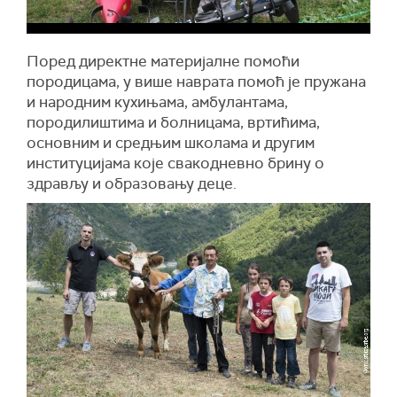
Поред директне материјалне помоћи
породицама, у више наврата помоћ је пружана
и народним кухињама, амбулантама,
породилиштима и болницама, вртићима,
основним и средњим школама и другим
институцијама које свакодневно брину о
здрављу и образовању деце.