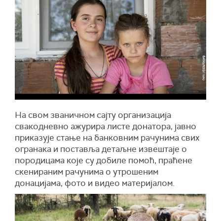
На свом званичном сајту организација
свакодневно ажурира листе донатора, јавно
приказује стање на банковним рачунима свих
огранака и поставља детаљне извештаје о
породицама које су добиле помоћ, праћене
скенираним рачунима о утрошеним
донацијама, фото и видео материјалом.