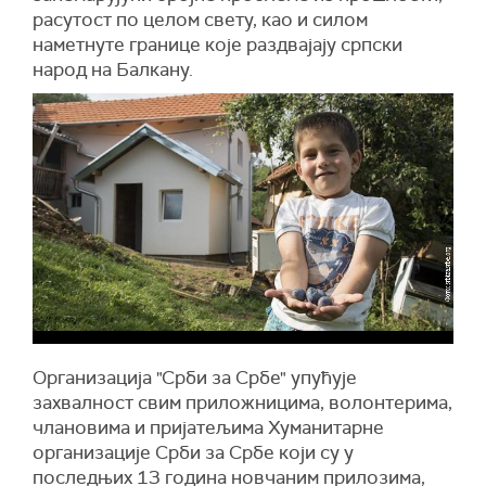
расутост по целом свету, као и силом
наметнуте границе које раздвајају српски
народ на Балкану.
Организација "Срби за Србе" упућује
захвалност свим приложницима, волонтерима,
члановима и пријатељима Хуманитарне
организације Срби за Србе који су у
последњих 13 година новчаним прилозима,