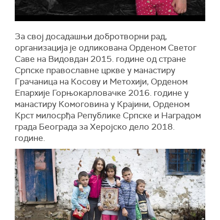
За свој досадашњи добротворни рад,
организација је одликована Орденом Светог
Саве на Видовдан 2015. године од стране
Српске православне цркве у манастиру
Грачаница на Косову и Метохији, Орденом
Епархије Горњокарловачке 2016. године у
манастиру Комоговина у Крајини, Орденом
Крст милосрђа Републике Српске и Наградом
града Београда за Херојско дело 2018.
године.