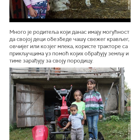
Много је родитеља који данас имају могућност
да својој деци обезбеде чашу свежег крављег,
овчијег или козјег млека, користе тракторе са
прикључцима уз помоћ којих обрађују земљу и
тиме зарађују за своју породицу.