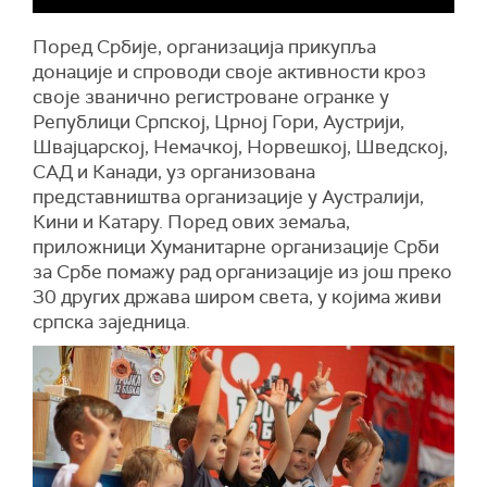
Поред Србије, организација прикупља
донације и спроводи своје активности кроз
своје званично регистроване огранке у
Републици Српској, Црној Гори, Аустрији,
Швајцарској, Немачкој, Норвешкој, Шведској,
САД и Канади, уз организована
представништва организације у Аустралији,
Кини и Катару. Поред ових земаља,
приложници Хуманитарне организације Срби
за Србе помажу рад организације из још преко
30 других држава широм света, у којима живи
српска заједница.