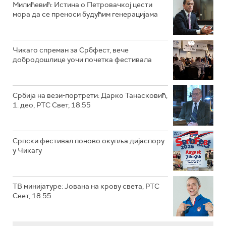
Милићевић: Истина о Петровачкој цести
мора да се преноси будућим генерацијама
Чикаго спреман за Србфест, вече
добродошлице уочи почетка фестивала
Србија на вези-портрети: Дарко Танасковић,
1. део, РТС Свет, 18.55
Српски фестивал поново окупља дијаспору
у Чикагу
ТВ минијатуре: Јована на крову света, РТС
Свет, 18.55