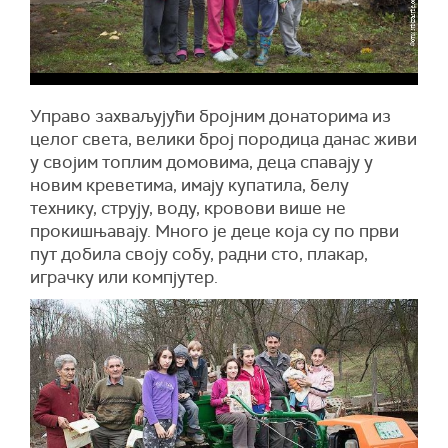
Управо захваљујући бројним донаторима из
целог света, велики број породица данас живи
у својим топлим домовима, деца спавају у
новим креветима, имају купатила, белу
технику, струју, воду, кровови више не
прокишњавају. Много је деце која су по први
пут добила своју собу, радни сто, плакар,
играчку или компјутер.