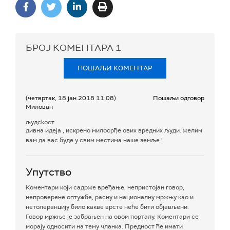
БРОЈ КОМЕНТАРА
1
ПОШАЉИ КОМЕНТАР
(четвртак, 18.јан.2018 11:08)
Пошаљи одговор
Милован
људсkост
дивна идеја , искрено милосрђе ових вредних људи. желим
вам да вас буде у свим местима наше земље !
Упутство
Коментари који садрже вређање, непристојан говор,
непроверене оптужбе, расну и националну мржњу као и
нетолеранцију било какве врсте неће бити објављени.
Говор мржње је забрањен на овом порталу. Коментари се
морају односити на тему чланка. Предност ће имати