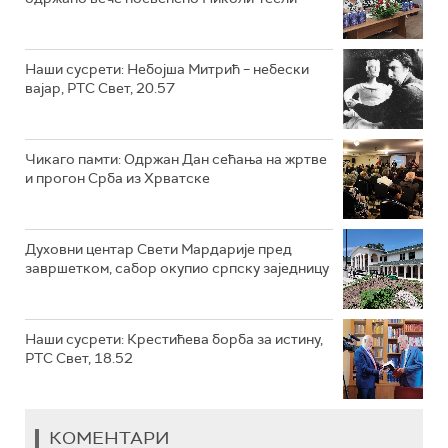
Наши сусрети: Небојша Митрић – небески
вајар, РТС Свет, 20.57
Чикаго памти: Одржан Дан сећања на жртве
и прогон Срба из Хрватске
Духовни центар Свети Мардарије пред
завршетком, сабор окупио српску заједницу
Наши сусрети: Крестићева борба за истину,
РТС Свет, 18.52
КОМЕНТАРИ