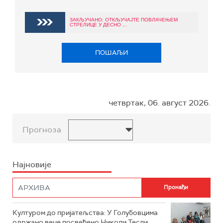
ЗАКЉУЧАНО: ОТКЉУЧАЈТЕ ПОВЛАЧЕЊЕМ
СТРЕЛИЦЕ У ДЕСНО ...
ПОШАЉИ
четвртак, 06. август 2026.
Прогноза
Најновије
Културом до пријатељства: У Голубовцима
одржано вече посвећено Николи Тесли