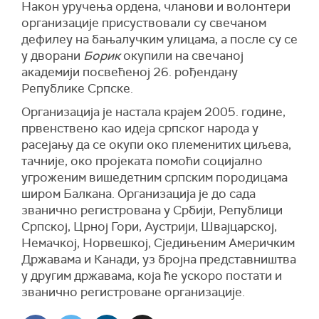
Након уручења ордена, чланови и волонтери
организације присуствовали су свечаном
дефилеу на бањалучким улицама, а после су се
у дворани
Борик
окупили на свечаној
академији посвећеној 26. рођендану
Републике Српске.
Организација је настала крајем 2005. године,
првенствено као идеја српског народа у
расејању да се окупи око племенитих циљева,
тачније, око пројеката помоћи социјално
угроженим вишедетним српским породицама
широм Балкана. Организација је до сада
званично регистрована у Србији, Републици
Српској, Црној Гори, Аустрији, Швајцарској,
Немачкој, Норвешкој, Сједињеним Америчким
Државама и Канади, уз бројна представништва
у другим државама, која ће ускоро постати и
званично регистроване организације.