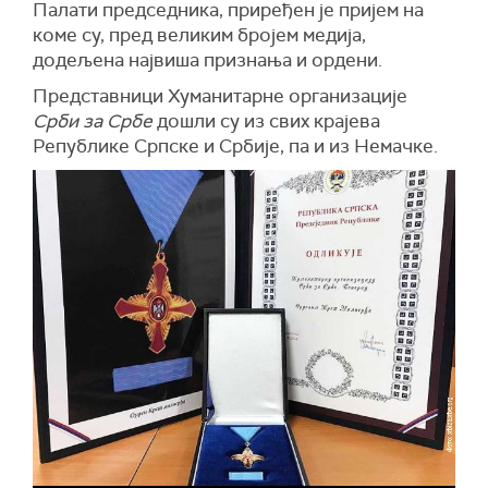
Палати председника, приређен је пријем на
коме су, пред великим бројем медија,
додељена највиша признања и ордени.
Представници Хуманитарне организације
Срби за Србе
дошли су из свих крајева
Републике Српске и Србије, па и из Немачке.