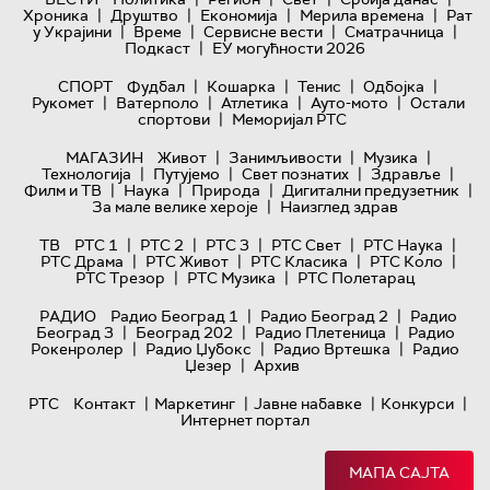
|
|
|
|
Хроника
Друштво
Економија
Мерила времена
Рат
|
|
|
|
у Украјини
Време
Сервисне вести
Сматрачница
|
Подкаст
ЕУ могућности 2026
|
|
|
|
СПОРТ
Фудбал
Кошарка
Тенис
Одбојка
|
|
|
|
Рукомет
Ватерполо
Атлетика
Ауто-мото
Остали
|
спортови
Меморијал РТС
|
|
|
МАГАЗИН
Живот
Занимљивости
Музика
|
|
|
|
Технологијa
Путујемо
Свет познатих
Здравље
|
|
|
|
Филм и ТВ
Наука
Природа
Дигитални предузетник
|
За мале велике хероје
Наизглед здрав
|
|
|
|
|
ТВ
РТС 1
РТС 2
РТС 3
РТС Свет
РТС Наука
|
|
|
|
РТС Драма
РТС Живот
РТС Класика
РТС Коло
|
|
РТС Трезор
РТС Музика
РТС Полетарац
|
|
РАДИО
Радио Београд 1
Радио Београд 2
Радио
|
|
|
Београд 3
Београд 202
Радио Плетеница
Радио
|
|
|
Рокенролер
Радио Џубокс
Радио Вртешка
Радио
|
Џезер
Архив
|
|
|
|
РТС
Контакт
Маркетинг
Јавне набавке
Конкурси
Интернет портал
МАПА САЈТА