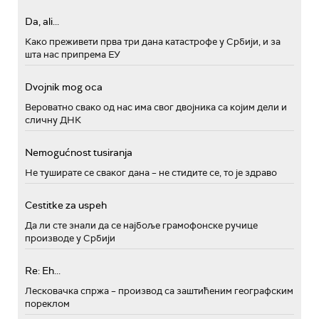
Da, ali...
Како преживети прва три дана катастрофе у Србији, и за
шта нас припрема ЕУ
Dvojnik mog oca
Вероватно свако од нас има свог двојника са којим дели и
сличну ДНК
Nemogućnost tusiranja
Не туширате се сваког дана – не стидите се, то је здраво
Cestitke za uspeh
Да ли сте знали да се најбоље грамофонске ручице
производе у Србији
Re: Eh...
Лесковачка спржа – производ са заштићеним географским
пореклом