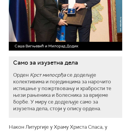
Саша Вигњевић и Милорад Додик
Само за изузетна дела
Орден
Крст милосрђа
се додељује
колективима и појединцима за нарочито
истицање у пожртвовању и храбрости те
њези рањеника и болесника за вријеме
борбе. У миру се додјељује само за
изузетна дела, стоји у опису ордена.
Након Литургије у Храму Христа Спаса, у