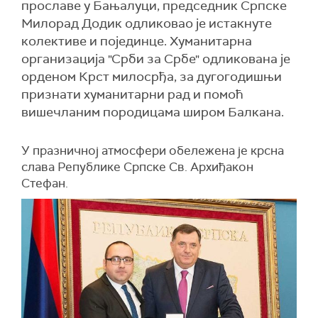
прославе у Бањалуци, председник Српске
Милорад Додик одликовао је истакнуте
колективе и појединце. Хуманитарна
организација "Срби за Србе" одликована је
орденом Крст милосрђа, за дугогодишњи
признати хуманитарни рад и помоћ
вишечланим породицама широм Балкана.
У празничној атмосфери обележена је крсна
слава Републике Српске Св. Архиђакон
Стефан.