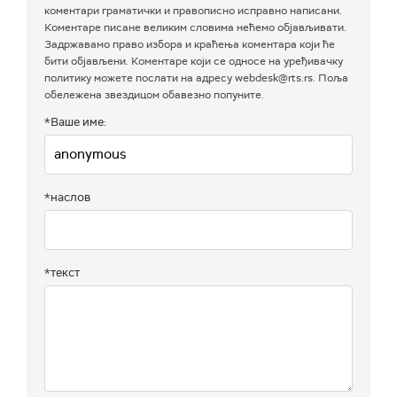
коментари граматички и правописно исправно написани.
Коментаре писане великим словима нећемо објављивати.
Задржавамо право избора и краћења коментара који ће
бити објављени. Коментаре који се односе на уређивачку
политику можете послати на адресу webdesk@rts.rs. Поља
обележена звездицом обавезно попуните.
*Ваше име:
*наслов
*текст