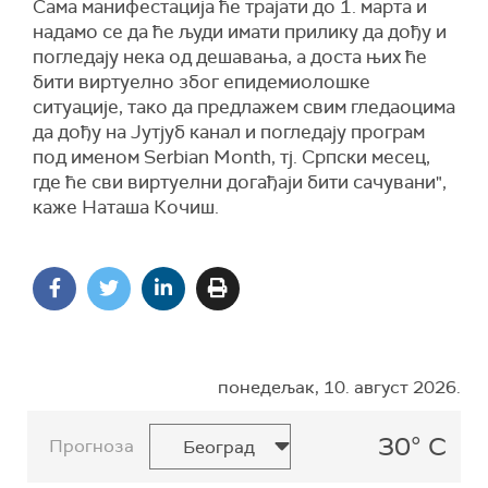
Сама манифестација ће трајати до 1. марта и
надамо се да ће људи имати прилику да дођу и
погледају нека од дешавања, a доста њих ће
бити виртуелно због епидемиолошке
ситуације, тако да предлажем свим гледаоцима
да дођу на Јутјуб канал и погледају програм
под именом Serbian Month, тј. Српски месец,
где ће сви виртуелни догађаји бити сачувани",
каже Наташа Кочиш.
понедељак, 10. август 2026.
30° C
Прогноза