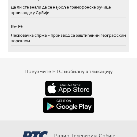
Да ли сте знали да се најбоље грамофонске ручице
производе у Србији
Re: Eh...
Лесковачка спржа – производ са заштићеним географским
пореклом
Преузмите РТС мобилну апликацију
Радио Телевизија Србије