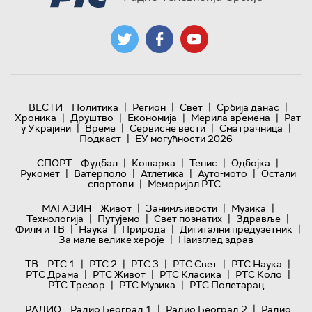
|
|
|
|
ВЕСТИ
Политика
Регион
Свет
Србија данас
|
|
|
|
Хроника
Друштво
Економија
Мерила времена
Рат
|
|
|
|
у Украјини
Време
Сервисне вести
Сматрачница
|
Подкаст
ЕУ могућности 2026
|
|
|
|
СПОРТ
Фудбал
Кошарка
Тенис
Одбојка
|
|
|
|
Рукомет
Ватерполо
Атлетика
Ауто-мото
Остали
|
спортови
Меморијал РТС
|
|
|
МАГАЗИН
Живот
Занимљивости
Музика
|
|
|
|
Технологијa
Путујемо
Свет познатих
Здравље
|
|
|
|
Филм и ТВ
Наука
Природа
Дигитални предузетник
|
За мале велике хероје
Наизглед здрав
|
|
|
|
|
ТВ
РТС 1
РТС 2
РТС 3
РТС Свет
РТС Наука
|
|
|
|
РТС Драма
РТС Живот
РТС Класика
РТС Коло
|
|
РТС Трезор
РТС Музика
РТС Полетарац
|
|
РАДИО
Радио Београд 1
Радио Београд 2
Радио