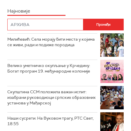
Најновије
Милићевић: Села морају бити места у којима
се живи, ради и подиже породица
Велико уметничко окупљање у Крчедину:
Богат програм 19. међународне колоније
Скупштина ССМ положила важан испит:
изабрани руководиоци српских образовних
установа у Мађарској
Наши сусрети: На Вуковом трагу, РТС Свет,
18.55