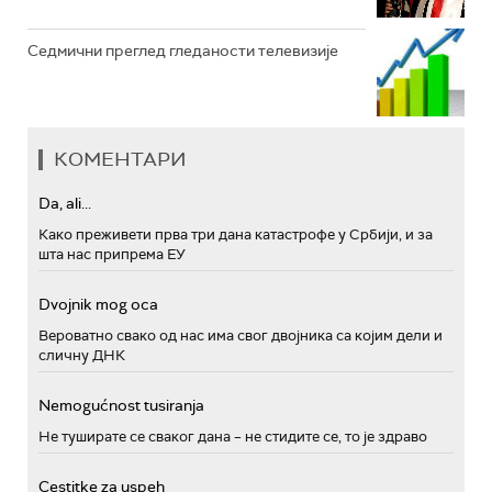
Седмични преглед гледаности телевизије
КОМЕНТАРИ
Da, ali...
Како преживети прва три дана катастрофе у Србији, и за
шта нас припрема ЕУ
Dvojnik mog oca
Вероватно свако од нас има свог двојника са којим дели и
сличну ДНК
Nemogućnost tusiranja
Не туширате се сваког дана – не стидите се, то је здраво
Cestitke za uspeh