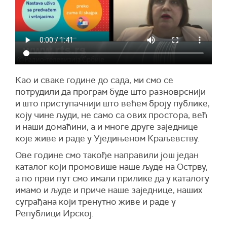
Као и сваке године до сада, ми смо се
потрудили да програм буде што разноврснији
и што приступачнији што већем броју публике,
коју чине људи, не само са ових простора, већ
и наши домаћини, а и многе друге заједнице
које живе и раде у Уједињеном Краљевству.
Ове године смо такође направили још један
каталог који промовише наше људе на Острву,
а по први пут смо имали прилике да у каталогу
имамо и људе и приче наше заједнице, наших
суграђана који тренутно живе и раде у
Републици Ирској.