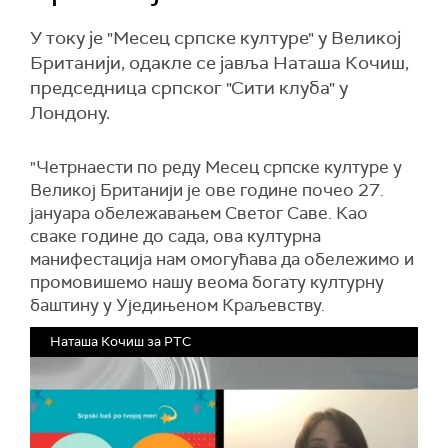
У току је "Месец српске културе" у Великој
Британији, одакле се јавља Наташа Кочиш,
председница српског "Сити клуба" у
Лондону.
"Четрнаести по реду Месец српске културе у
Великој Британији је ове године почео 27.
јануара обележавањем Светог Саве. Као
сваке године до сада, ова културна
манифестација нам омогућава да обележимо и
промовишемо нашу веома богату културну
баштину у Уједињеном Краљевству.
Наташа Кочиш за РТС