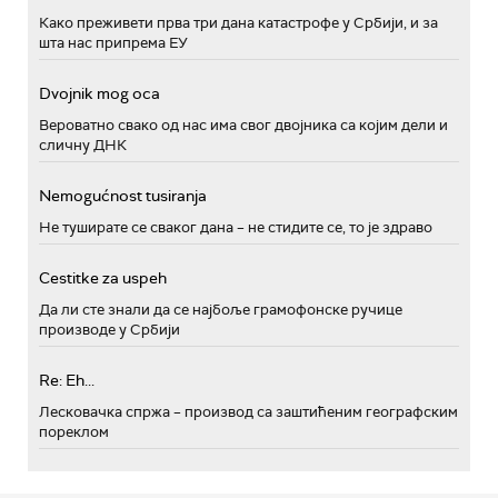
Како преживети прва три дана катастрофе у Србији, и за
шта нас припрема ЕУ
Dvojnik mog oca
Вероватно свако од нас има свог двојника са којим дели и
сличну ДНК
Nemogućnost tusiranja
Не туширате се сваког дана – не стидите се, то је здраво
Cestitke za uspeh
Да ли сте знали да се најбоље грамофонске ручице
производе у Србији
Re: Eh...
Лесковачка спржа – производ са заштићеним географским
пореклом