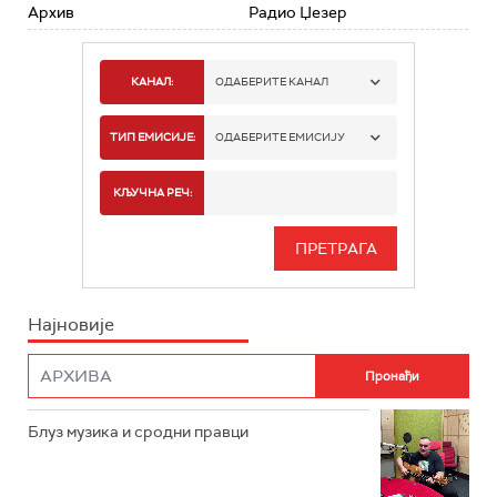
Архив
Радио Џезер
КАНАЛ:
ОДАБЕРИТЕ КАНАЛ
РАДИО БЕОГРАД 1
ТИП ЕМИСИЈЕ:
ОДАБЕРИТЕ ЕМИСИЈУ
РАДИО БЕОГРАД 2
СПОРТ
КЉУЧНА РЕЧ:
РАДИО БЕОГРАД 3
СЕРИЈА
БЕОГРАД 202
ИНФО
Најновије
РАДИО ПЛЕТЕНИЦА
ФИЛМ
РАДИО РОКЕНРОЛЕР
РАДИО ЏУБОКС
Блуз музика и сродни правци
РАДИО ВРТЕШКА