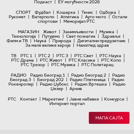
|
Подкаст
ЕУ могућности 2026
|
|
|
|
СПОРТ
Фудбал
Кошарка
Тенис
Одбојка
|
|
|
|
Рукомет
Ватерполо
Атлетика
Ауто-мото
Остали
|
спортови
Меморијал РТС
|
|
|
МАГАЗИН
Живот
Занимљивости
Музика
|
|
|
|
Технологијa
Путујемо
Свет познатих
Здравље
|
|
|
|
Филм и ТВ
Наука
Природа
Дигитални предузетник
|
За мале велике хероје
Наизглед здрав
|
|
|
|
|
ТВ
РТС 1
РТС 2
РТС 3
РТС Свет
РТС Наука
|
|
|
|
РТС Драма
РТС Живот
РТС Класика
РТС Коло
|
|
РТС Трезор
РТС Музика
РТС Полетарац
|
|
РАДИО
Радио Београд 1
Радио Београд 2
Радио
|
|
|
Београд 3
Београд 202
Радио Плетеница
Радио
|
|
|
Рокенролер
Радио Џубокс
Радио Вртешка
Радио
|
Џезер
Архив
|
|
|
|
РТС
Контакт
Маркетинг
Јавне набавке
Конкурси
Интернет портал
МАПА САЈТА