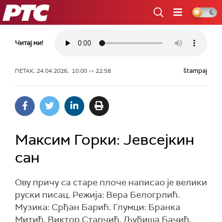
РТС
Читај ми!
štampaj
ПЕТАК, 24.04.2026, 10:00 -> 22:58
Максим Горки: Јевсејкин
сан
Ову причу са старе плоче написао је велики
руски писац. Режија: Вера Белогрлић.
Музика: Срђан Барић. Глумци: Бранка
Митић, Виктор Старчић, Љубиша Бачић,