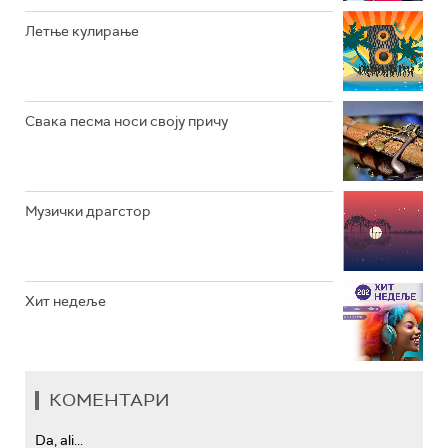
РАДИО ЏЕЗЕР
Летње кулирање
АРХИВ
Свака песма носи своју причу
Музички драгстор
Хит недеље
КОМЕНТАРИ
Da, ali...