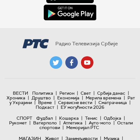
Радио Телевизија Србије
|
|
|
|
ВЕСТИ
Политика
Регион
Свет
Србија данас
|
|
|
|
Хроника
Друштво
Економија
Мерила времена
Рат
|
|
|
|
у Украјини
Време
Сервисне вести
Сматрачница
|
Подкаст
ЕУ могућности 2026
|
|
|
|
СПОРТ
Фудбал
Кошарка
Тенис
Одбојка
|
|
|
|
Рукомет
Ватерполо
Атлетика
Ауто-мото
Остали
|
спортови
Меморијал РТС
|
|
|
МАГАЗИН
Живот
Занимљивости
Музика