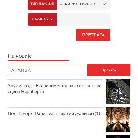
РАДИО БЕОГРАД 1
ТИП ЕМИСИЈЕ:
ОДАБЕРИТЕ ЕМИСИЈУ
РАДИО БЕОГРАД 2
СПОРТ
КЉУЧНА РЕЧ:
РАДИО БЕОГРАД 3
СЕРИЈА
БЕОГРАД 202
ИНФО
Најновије
РАДИО ПЛЕТЕНИЦА
ФИЛМ
РАДИО РОКЕНРОЛЕР
РАДИО ЏУБОКС
Звук испод – Експериментална електронска
сцена Нирнберга
РАДИО ВРТЕШКА
РАДИО ЏЕЗЕР
Пол Лемерл: Рани византијски хуманизам (1)
АРХИВ