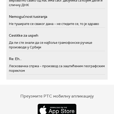
Вероватно свако од нас има свог двојника са којим дели и
сличну ДНК
Nemogućnost tusiranja
Не туширате се сваког дана – не стидите се, то је здраво
Cestitke za uspeh
Да ли сте знали да се најбоље грамофонске ручице
производе у Србији
Re: Eh...
Лесковачка спржа – производ са заштићеним географским
пореклом
Преузмите РТС мобилну апликацију