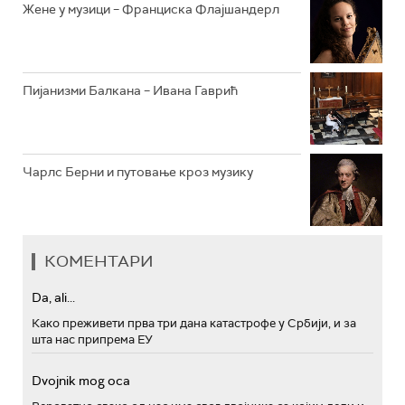
Жене у музици – Франциска Флајшандерл
Пијанизми Балкана – Ивана Гаврић
Чарлс Берни и путовање кроз музику
КОМЕНТАРИ
Da, ali...
Како преживети прва три дана катастрофе у Србији, и за
шта нас припрема ЕУ
Dvojnik mog oca