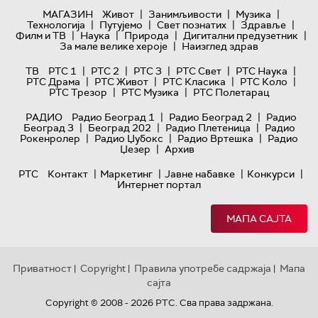
|
|
|
МАГАЗИН
Живот
Занимљивости
Музика
|
|
|
|
Технологијa
Путујемо
Свет познатих
Здравље
|
|
|
|
Филм и ТВ
Наука
Природа
Дигитални предузетник
|
За мале велике хероје
Наизглед здрав
|
|
|
|
|
ТВ
РТС 1
РТС 2
РТС 3
РТС Свет
РТС Наука
|
|
|
|
РТС Драма
РТС Живот
РТС Класика
РТС Коло
|
|
РТС Трезор
РТС Музика
РТС Полетарац
|
|
РАДИО
Радио Београд 1
Радио Београд 2
Радио
|
|
|
Београд 3
Београд 202
Радио Плетеница
Радио
|
|
|
Рокенролер
Радио Џубокс
Радио Вртешка
Радио
|
Џезер
Архив
|
|
|
|
РТС
Контакт
Маркетинг
Јавне набавке
Конкурси
Интернет портал
МАПА САЈТА
Приватност
Copyright
Правила употребе садржаја
Мапа
|
|
|
сајта
Copyright © 2008 - 2026 РТС. Сва права задржана.