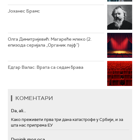
Јоханес Брамс
Олга Димитријевић: Магареће млеко (2.
епизода серијала „Органик лајф”)
Едгар Валас: Врата са седам брава
КОМЕНТАРИ
Da, ali...
Како преживети прва три дана катастрофе у Србији, и за
шта нас припрема ЕУ
Dvojnik mog oca