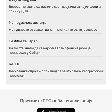
Вероватно свако од нас има свог двојника са којим дели и
сличну ДНК
Nemogućnost tusiranja
Не туширате се сваког дана – не стидите се, то је здраво
Cestitke za uspeh
Да ли сте знали да се најбоље грамофонске ручице
производе у Србији
Re: Eh...
Лесковачка спржа – производ са заштићеним географским
пореклом
Преузмите РТС мобилну апликацију