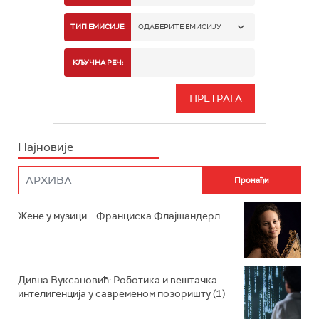
РАДИО БЕОГРАД 1
ТИП ЕМИСИЈЕ:
ОДАБЕРИТЕ ЕМИСИЈУ
РАДИО БЕОГРАД 2
СПОРТ
КЉУЧНА РЕЧ:
РАДИО БЕОГРАД 3
СЕРИЈА
БЕОГРАД 202
ИНФО
Најновије
РАДИО ПЛЕТЕНИЦА
ФИЛМ
РАДИО РОКЕНРОЛЕР
РАДИО ЏУБОКС
Жене у музици – Франциска Флајшандерл
РАДИО ВРТЕШКА
РАДИО ЏЕЗЕР
Дивна Вуксановић: Роботика и вештачка
интелигенција у савременом позоришту (1)
АРХИВ