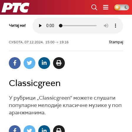
РТС
Читај ми!
štampaj
СУБОТА, 07.12.2024, 15:00 -> 19:16
Classicgreen
У рубрици „Classicgreen“ можете слушати
популарне мелодије класичне музике у поп
аранжманима.