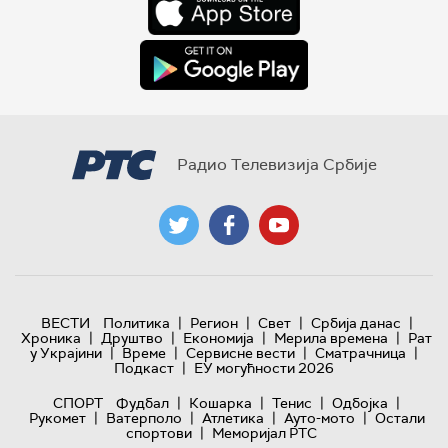
Радио Телевизија Србије
|
|
|
|
ВЕСТИ
Политика
Регион
Свет
Србија данас
|
|
|
|
Хроника
Друштво
Економија
Мерила времена
Рат
|
|
|
|
у Украјини
Време
Сервисне вести
Сматрачница
|
Подкаст
ЕУ могућности 2026
|
|
|
|
СПОРТ
Фудбал
Кошарка
Тенис
Одбојка
|
|
|
|
Рукомет
Ватерполо
Атлетика
Ауто-мото
Остали
|
спортови
Меморијал РТС