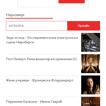
БЕОГРАД 202
ИНФО
Најновије
РАДИО ПЛЕТЕНИЦА
ФИЛМ
РАДИО РОКЕНРОЛЕР
РАДИО ЏУБОКС
Звук испод – Експериментална електронска
сцена Нирнберга
РАДИО ВРТЕШКА
РАДИО ЏЕЗЕР
Пол Лемерл: Рани византијски хуманизам (1)
АРХИВ
Жене у музици – Франциска Флајшандерл
Пијанизми Балкана – Ивана Гаврић