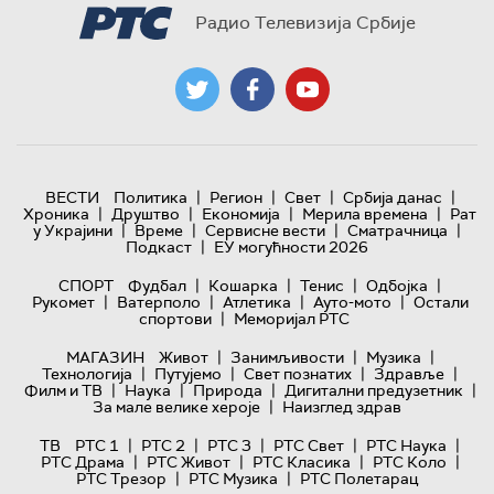
Радио Телевизија Србије
|
|
|
|
ВЕСТИ
Политика
Регион
Свет
Србија данас
|
|
|
|
Хроника
Друштво
Економија
Мерила времена
Рат
|
|
|
|
у Украјини
Време
Сервисне вести
Сматрачница
|
Подкаст
ЕУ могућности 2026
|
|
|
|
СПОРТ
Фудбал
Кошарка
Тенис
Одбојка
|
|
|
|
Рукомет
Ватерполо
Атлетика
Ауто-мото
Остали
|
спортови
Меморијал РТС
|
|
|
МАГАЗИН
Живот
Занимљивости
Музика
|
|
|
|
Технологијa
Путујемо
Свет познатих
Здравље
|
|
|
|
Филм и ТВ
Наука
Природа
Дигитални предузетник
|
За мале велике хероје
Наизглед здрав
|
|
|
|
|
ТВ
РТС 1
РТС 2
РТС 3
РТС Свет
РТС Наука
|
|
|
|
РТС Драма
РТС Живот
РТС Класика
РТС Коло
|
|
РТС Трезор
РТС Музика
РТС Полетарац