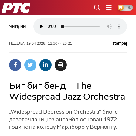
РТС
Читај ми!
štampaj
НЕДЕЉА, 19.04.2026, 11:30 -> 23:21
Биг биг бенд – The
Widespread Jazz Orchestra
„Widespread Depression Orchestra“ био је
деветочлани џез ансамбл основан 1972.
године на колеџу Марлборо у Вермонту.