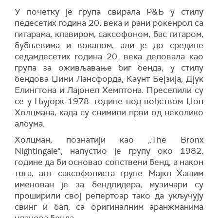
У почетку је група свирала Р&Б у стилу
педесетих година 20. века и рани рокенрол са
гитарама, клавиром, саксофоном, бас гитаром,
бубњевима и вокалом, али је до средине
седамдесетих година 20. века деловала као
група за оживљавање биг бенда, у стилу
бендова Џими Лансфорда, Каунт Бејзија, Дјук
Елингтона и Лајонел Хемптона. Преселили су
се у Њујорк 1978. године под вођством Џон
Холцмана, када су снимили први од неколико
албума.
Холцман, познатији као „The Bronx
Nightingale“, напустио је групу око 1982.
године да би основао сопствени бенд, а након
тога, алт саксофониста групе Мајкл Хашим
именован је за бендлидера, музичари су
проширили свој репертоар тако да укључују
свинг и бап, са оригиналним аранжманима