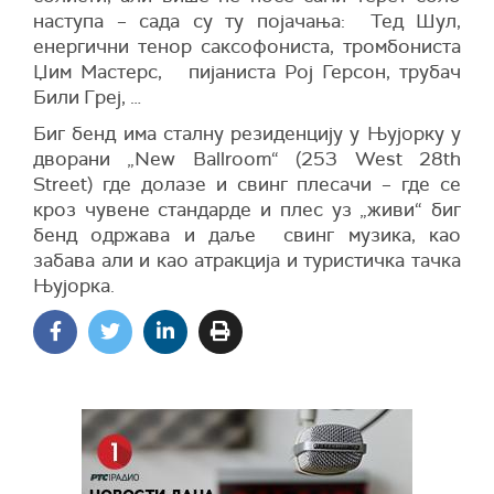
наступа – сада су ту појачања: Тед Шул,
енергични тенор саксофониста, тромбониста
Џим Мастерс, пијаниста Рој Герсон, трубач
Били Греј, …
Биг бенд има сталну резиденцију у Њујорку у
дворани „New Ballroom“ (253 West 28th
Street) где долазе и свинг плесачи – где се
кроз чувене стандарде и плес уз „живи“ биг
бенд одржава и даље свинг музика, као
забава али и као атракција и туристичка тачка
Њујорка.