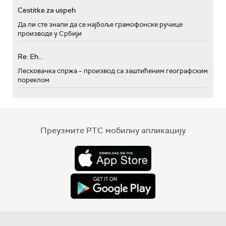
Cestitke za uspeh
Да ли сте знали да се најбоље грамофонске ручице
производе у Србији
Re: Eh...
Лесковачка спржа – производ са заштићеним географским
пореклом
Преузмите РТС мобилну апликацију