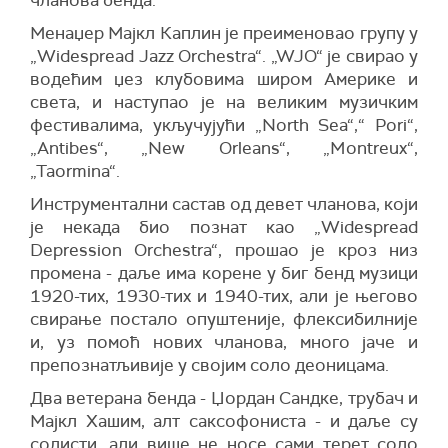
чланова бенда.
Менаџер Мајкл Каплин је преименовао групу у
„Widespread Jazz Orchestra“. „WJO“ је свирао у
водећим џез клубовима широм Америке и
света, и наступао је на великим музичким
фестивалима, укључујући „North Sea“,“ Pori“,
„Antibes“, „New Orleans“, „Montreux“,
„Taormina“.
Инструментални састав од девет чланова, који
је некада био познат као „Widespread
Depression Orchestra“, прошао је кроз низ
промена - даље има корене у биг бенд музици
1920-тих, 1930-тих и 1940-тих, али је његово
свирање постало опуштеније, флексибилније
и, уз помоћ нових чланова, много јаче и
препознатљивије у својим соло деоницама.
Два ветерана бенда - Џордан Сандке, трубач и
Мајкл Хашим, алт саксофониста - и даље су
солисти, али више не носе сами терет соло