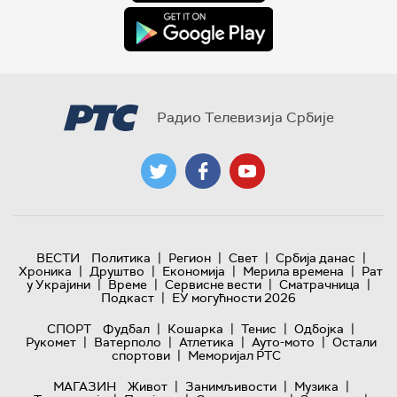
Радио Телевизија Србије
|
|
|
|
ВЕСТИ
Политика
Регион
Свет
Србија данас
|
|
|
|
Хроника
Друштво
Економија
Мерила времена
Рат
|
|
|
|
у Украјини
Време
Сервисне вести
Сматрачница
|
Подкаст
ЕУ могућности 2026
|
|
|
|
СПОРТ
Фудбал
Кошарка
Тенис
Одбојка
|
|
|
|
Рукомет
Ватерполо
Атлетика
Ауто-мото
Остали
|
спортови
Меморијал РТС
|
|
|
МАГАЗИН
Живот
Занимљивости
Музика