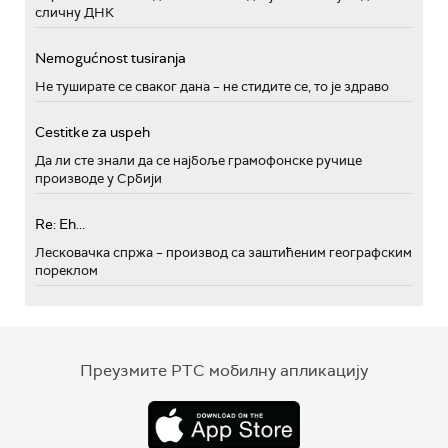
сличну ДНК
Nemogućnost tusiranja
Не туширате се сваког дана – не стидите се, то је здраво
Cestitke za uspeh
Да ли сте знали да се најбоље грамофонске ручице
производе у Србији
Re: Eh...
Лесковачка спржа – производ са заштићеним географским
пореклом
Преузмите РТС мобилну апликацију