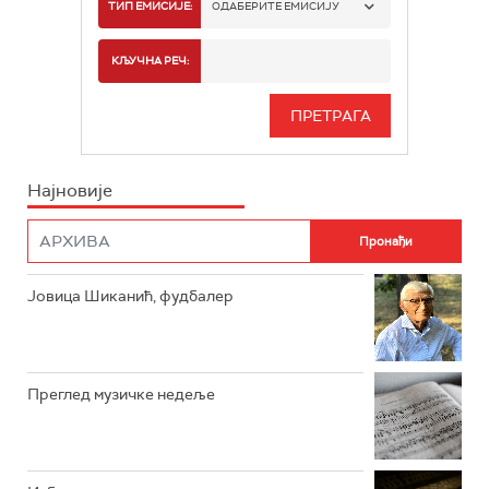
РАДИО БЕОГРАД 1
ТИП ЕМИСИЈЕ:
ОДАБЕРИТЕ ЕМИСИЈУ
РАДИО БЕОГРАД 2
СПОРТ
КЉУЧНА РЕЧ:
РАДИО БЕОГРАД 3
СЕРИЈА
БЕОГРАД 202
ИНФО
Најновије
РАДИО ПЛЕТЕНИЦА
ФИЛМ
РАДИО РОКЕНРОЛЕР
РАДИО ЏУБОКС
Јовица Шиканић, фудбалер
РАДИО ВРТЕШКА
РАДИО ЏЕЗЕР
Преглед музичке недеље
АРХИВ