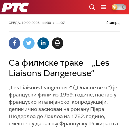
РТС
štampaj
СРЕДА, 10.09.2025, 11:30 -> 11:07
Са филмске траке – „Les
Liaisons Dangereuse“
„Les Liaisons Dangereuse“ („Опасне везе“) је
француски филм из 1959. године, настао у
француско-италијанској копродукцији,
делимично заснован на роману Пјера
Шодерлоа де Лаклоа из 1782. године,
смештен у данашњу Француску. Режирао га