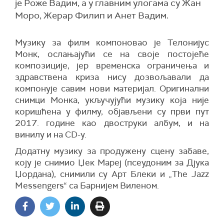
је Роже Вадим, а у главним улогама су Жан
Моро, Жерар Филип и Анет Вадим.
Музику за филм компоновао је Телонијус
Монк, ослањајући се на своје постојеће
композиције, јер временска ограничења и
здравствена криза нису дозвољавали да
компонује савим нови материјал. Оригинални
снимци Монка, укључујући музику која није
коришћена у филму, објављени су први пут
2017. године као двоструки албум, и на
винилу и на CD-у.
Додатну музику за продужену сцену забаве,
коју је снимио Џек Мареј (псеудоним за Дјука
Џордана), снимили су Арт Блеки и „The Jazz
Messengers“ са Барнијем Виленом.