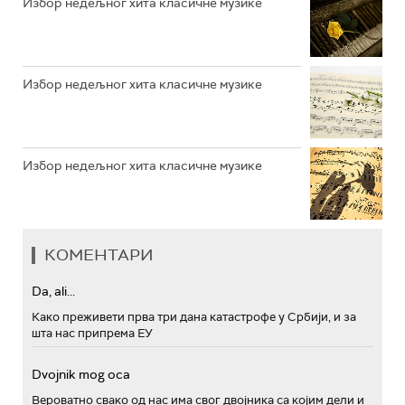
Избор недељног хита класичне музике
Избор недељног хита класичне музике
Избор недељног хита класичне музике
КОМЕНТАРИ
Da, ali...
Како преживети прва три дана катастрофе у Србији, и за
шта нас припрема ЕУ
Dvojnik mog oca
Вероватно свако од нас има свог двојника са којим дели и