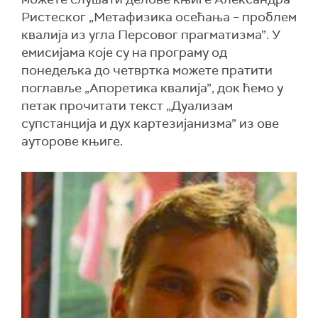
Ристеског „Метафизика осећања – проблем
квалија из угла Персовог прагматизма”. У
емисијама које су на програму од
понедељка до четвртка можете пратити
поглавље „Апоретика квалија”, док ћемо у
петак прочитати текст „Дуализам
супстанција и дух картезијанизма” из ове
ауторове књиге.