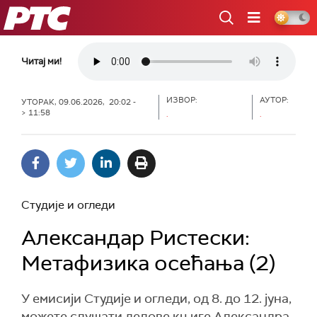
РТС
Читај ми!
ИЗВОР:
АУТОР:
УТОРАК, 09.06.2026, 20:02 -
> 11:58
.
.
Студије и огледи
Александар Ристески:
Метафизика осећања (2)
У емисији Студије и огледи, од 8. до 12. јуна,
можете слушати делове књиге Александра