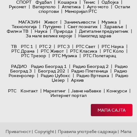
|
|
|
|
СПОРТ
Фудбал
Кошарка
Тенис
Одбојка
|
|
|
|
Рукомет
Ватерполо
Атлетика
Ауто-мото
Остали
|
спортови
Меморијал РТС
|
|
|
МАГАЗИН
Живот
Занимљивости
Музика
|
|
|
|
Технологијa
Путујемо
Свет познатих
Здравље
|
|
|
|
Филм и ТВ
Наука
Природа
Дигитални предузетник
|
За мале велике хероје
Наизглед здрав
|
|
|
|
|
ТВ
РТС 1
РТС 2
РТС 3
РТС Свет
РТС Наука
|
|
|
|
РТС Драма
РТС Живот
РТС Класика
РТС Коло
|
|
РТС Трезор
РТС Музика
РТС Полетарац
|
|
РАДИО
Радио Београд 1
Радио Београд 2
Радио
|
|
|
Београд 3
Београд 202
Радио Плетеница
Радио
|
|
|
Рокенролер
Радио Џубокс
Радио Вртешка
Радио
|
Џезер
Архив
|
|
|
|
РТС
Контакт
Маркетинг
Јавне набавке
Конкурси
Интернет портал
МАПА САЈТА
Приватност
Copyright
Правила употребе садржаја
Мапа
|
|
|