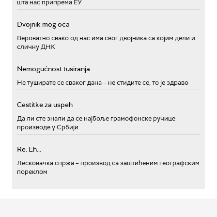
шта нас припрема ЕУ
Dvojnik mog oca
Вероватно свако од нас има свог двојника са којим дели и
сличну ДНК
Nemogućnost tusiranja
Не туширате се сваког дана – не стидите се, то је здраво
Cestitke za uspeh
Да ли сте знали да се најбоље грамофонске ручице
производе у Србији
Re: Eh...
Лесковачка спржа – производ са заштићеним географским
пореклом