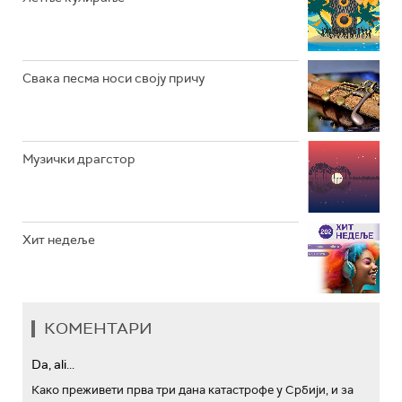
АРХИВ
Свака песма носи своју причу
Музички драгстор
Хит недеље
КОМЕНТАРИ
Da, ali...
Како преживети прва три дана катастрофе у Србији, и за