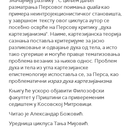
значајнију разлику”. С циљем даљег
разматрања Персовог поимања
qualia
као
примера неинтројекционистичког становишта,
у завршном тексту овог циклуса аутор се
посебно осврће на Персову критику „духа
картезијанизма“. Наиме, картезијанска теорија
сазнања поставља критеријуме за јасно
разликовање и одвајање духа од тела, а исто
тако сугерише и могуће правце тематизовања
проблема везаних за њихов однос. Проблем
духа и тела из угла картезијанске
епистемологије испоставља се, за Перса, као
проблематични
израз духа картезијанизма
.
Књигу ће ускоро објавити Филозофски
факултет у Приштини са привеременим
седиштем у Косовској Митровици.
Читао је Александар Божовић.
Уредница циклуса Тања Мијовић.