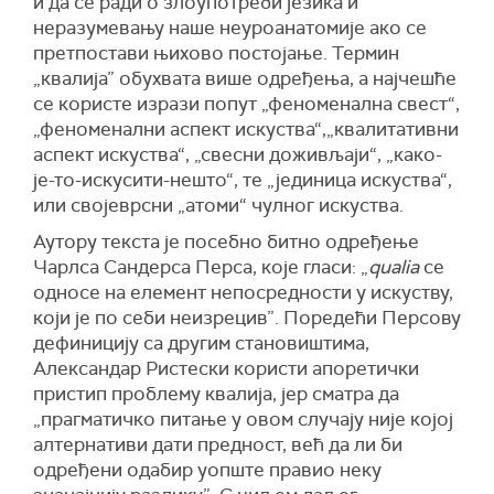
и да се ради о злоупотреби језика и
неразумевању наше неуроанатомије ако се
претпостави њихово постојање. Термин
„квалија” обухвата више одређења, а најчешће
се користе изрази попут „феноменална свест“,
„феноменални аспект искуства“,„квалитативни
аспект искуства“, „свесни доживљаји“, „како-
је-то-искусити-нешто“, те „јединица искуства“,
или својеврсни „атоми“ чулног искуства.
Аутору текста је посебно битно одређење
Чарлса Сандерса Перса, које гласи: „
qualia
се
односе на елемент непосредности у искуству,
који је по себи неизрецив”. Поредећи Персову
дефиницију са другим становиштима,
Александар Ристески користи апоретички
пристип проблему квалија, јер сматра да
„прагматичко питање у овом случају није којој
алтернативи дати предност, већ да ли би
одређени одабир уопште правио неку