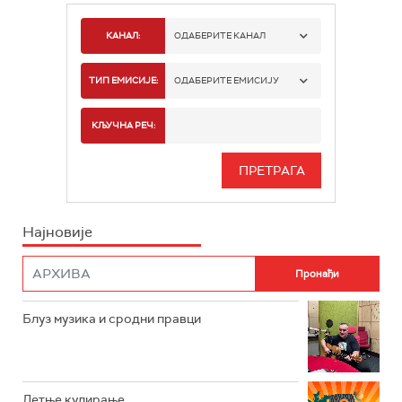
КАНАЛ:
ОДАБЕРИТЕ КАНАЛ
РАДИО БЕОГРАД 1
ТИП ЕМИСИЈЕ:
ОДАБЕРИТЕ ЕМИСИЈУ
РАДИО БЕОГРАД 2
СПОРТ
КЉУЧНА РЕЧ:
РАДИО БЕОГРАД 3
СЕРИЈА
БЕОГРАД 202
ИНФО
Најновије
РАДИО ПЛЕТЕНИЦА
ФИЛМ
РАДИО РОКЕНРОЛЕР
РАДИО ЏУБОКС
Блуз музика и сродни правци
РАДИО ВРТЕШКА
РАДИО ЏЕЗЕР
Летње кулирање