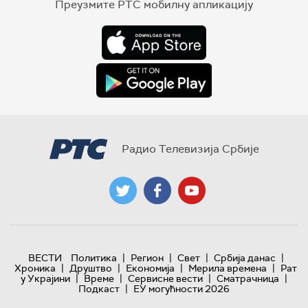
Преузмите РТС мобилну апликацију
Радио Телевизија Србије
|
|
|
|
ВЕСТИ
Политика
Регион
Свет
Србија данас
|
|
|
|
Хроника
Друштво
Економија
Мерила времена
Рат
|
|
|
|
у Украјини
Време
Сервисне вести
Сматрачница
|
Подкаст
ЕУ могућности 2026