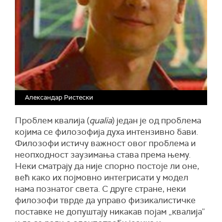
Александар Ристески
Проблем квалија (
qualia
) један је од проблема
којима се филозофија духа интензивно бави.
Филозофи истичу важност овог проблема и
неопходност заузимања става према њему.
Неки сматрају да није спорно постоје ли оне,
већ како их појмовно интегрисати у модел
нама познатог света. С друге стране, неки
филозофи тврде да управо физикалистичке
поставке не допуштају никакав појам „квалија”