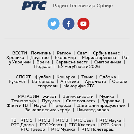
Радио Телевизија Србије
|
|
|
|
ВЕСТИ
Политика
Регион
Свет
Србија данас
|
|
|
|
Хроника
Друштво
Економија
Мерила времена
Рат
|
|
|
|
у Украјини
Време
Сервисне вести
Сматрачница
|
Подкаст
ЕУ могућности 2026
|
|
|
|
СПОРТ
Фудбал
Кошарка
Тенис
Одбојка
|
|
|
|
Рукомет
Ватерполо
Атлетика
Ауто-мото
Остали
|
спортови
Меморијал РТС
|
|
|
МАГАЗИН
Живот
Занимљивости
Музика
|
|
|
|
Технологијa
Путујемо
Свет познатих
Здравље
|
|
|
|
Филм и ТВ
Наука
Природа
Дигитални предузетник
|
За мале велике хероје
Наизглед здрав
|
|
|
|
|
ТВ
РТС 1
РТС 2
РТС 3
РТС Свет
РТС Наука
|
|
|
|
РТС Драма
РТС Живот
РТС Класика
РТС Коло
|
|
РТС Трезор
РТС Музика
РТС Полетарац