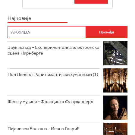
БЕОГРАД 202
ИНФО
Најновије
РАДИО ПЛЕТЕНИЦА
ФИЛМ
РАДИО РОКЕНРОЛЕР
РАДИО ЏУБОКС
Звук испод – Експериментална електронска
сцена Нирнберга
РАДИО ВРТЕШКА
РАДИО ЏЕЗЕР
Пол Лемерл: Рани византијски хуманизам (1)
АРХИВ
Жене у музици – Франциска Флајшандерл
Пијанизми Балкана – Ивана Гаврић