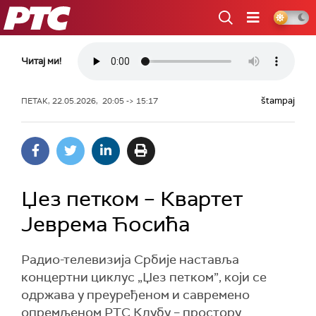
РТС
Читај ми!
štampaj
ПЕТАК, 22.05.2026, 20:05 -> 15:17
Џез петком – Квартет
Јеврема Ћосића
Радио-телевизија Србије наставља
концертни циклус „Џез петком”, који се
одржава у преуређеном и савремено
опремљеном РТС Клубу – простору