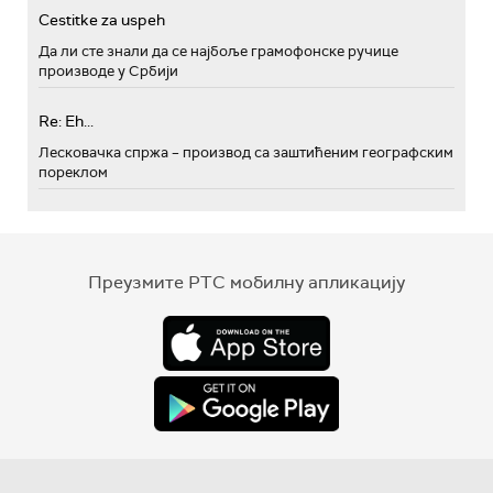
Cestitke za uspeh
Да ли сте знали да се најбоље грамофонске ручице
производе у Србији
Re: Eh...
Лесковачка спржа – производ са заштићеним географским
пореклом
Преузмите РТС мобилну апликацију