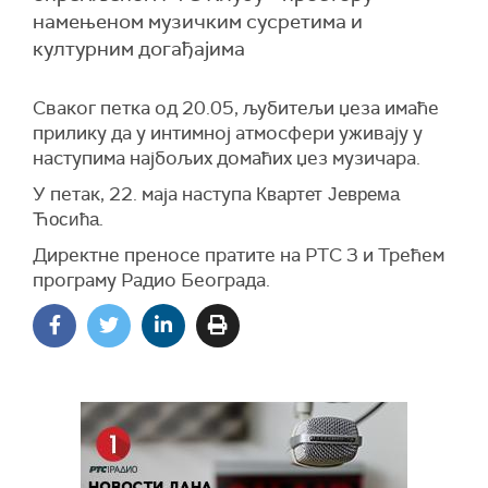
намењеном музичким сусретима и
културним догађајима
Сваког петка од 20.05, љубитељи џеза имаће
прилику да у интимној атмосфери уживају у
наступима најбољих домаћих џез музичара.
У петак, 22. маја наступа
Квартет Јеврема
.
Ћосића
Директне преносе пратите на РТС 3 и Трећем
програму Радио Београда.