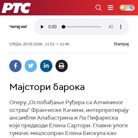
РТС
Читај ми!
štampaj
СРЕДА, 20.05.2026, 11:01 -> 11:46
Мајстори барока
Оперу „Ослобађање Руђера са Алчининог
острва” Франческе Качини, интерпретирају
ансамбли Алабастрина и Ла Пифареска
које предводи Елена Сартори. Главне улоге
тумаче: мецосопран Елена Бискула као