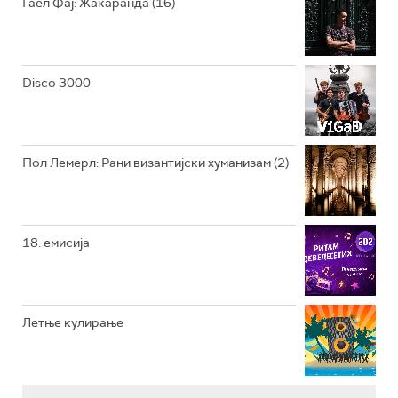
Гаел Фај: Жакаранда (16)
РАДИО ВРТЕШКА
РАДИО ЏЕЗЕР
Disco 3000
АРХИВ
Пол Лемерл: Рани византијски хуманизам (2)
18. емисија
Летње кулирање