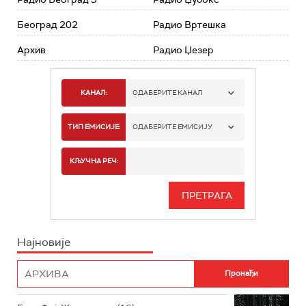
Београд 202
Радио Вртешка
Архив
Радио Џезер
КАНАЛ:
ОДАБЕРИТЕ КАНАЛ
РАДИО БЕОГРАД 1
ТИП ЕМИСИЈЕ:
ОДАБЕРИТЕ ЕМИСИЈУ
РАДИО БЕОГРАД 2
СПОРТ
КЉУЧНА РЕЧ:
РАДИО БЕОГРАД 3
СЕРИЈА
БЕОГРАД 202
ИНФО
Најновије
РАДИО ПЛЕТЕНИЦА
ФИЛМ
РАДИО РОКЕНРОЛЕР
РАДИО ЏУБОКС