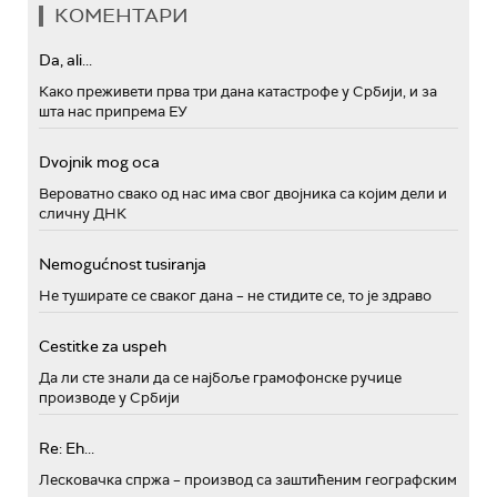
КОМЕНТАРИ
Da, ali...
Како преживети прва три дана катастрофе у Србији, и за
шта нас припрема ЕУ
Dvojnik mog oca
Вероватно свако од нас има свог двојника са којим дели и
сличну ДНК
Nemogućnost tusiranja
Не туширате се сваког дана – не стидите се, то је здраво
Cestitke za uspeh
Да ли сте знали да се најбоље грамофонске ручице
производе у Србији
Re: Eh...
Лесковачка спржа – производ са заштићеним географским