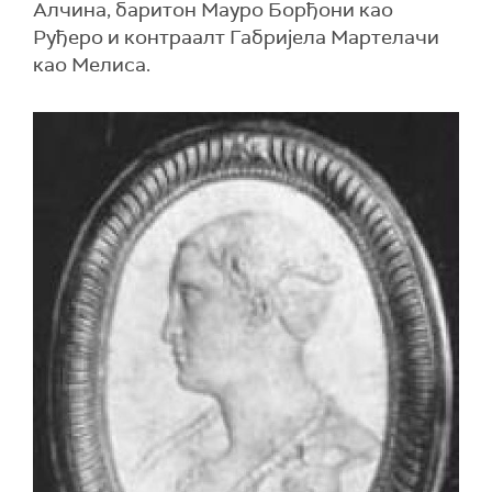
Алчина, баритон Мауро Борђони као
Руђеро и контраалт Габријела Мартелачи
као Мелиса.