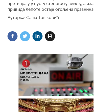
претварају у пусту стеновиту земљу, а иза
привида лепоте остаје огољена празнина.
Ауторка: Саша Тошковић