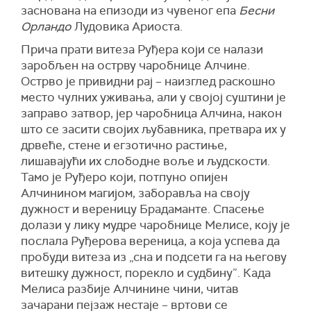
заснована на епизоди из чувеног епа
Бесни
Орландо
Лудовика Ариоста.
Прича прати витеза Руђера који се налази
заробљен на острву чаробнице Алчине.
Острво је привидни рај – наизглед раскошно
место чулних уживања, али у својој суштини је
заправо затвор, јер чаробница Алчина, након
што се засити својих љубавника, претвара их у
дрвеће, стене и егзотично растиње,
лишавајући их слободне воље и људскости.
Тамо је Руђеро који, потпуно опијен
Алчинином магијом, заборавља на своју
дужност и вереницу Брадаманте. Спасење
долази у лику мудре чаробнице Мелисе, коју је
послала Руђерова вереница, а која успева да
пробуди витеза из „сна и подсети га на његову
витешку дужност, порекло и судбину”. Када
Мелиса разбије Алчинине чини, читав
зачарани пејзаж нестаје – вртови се