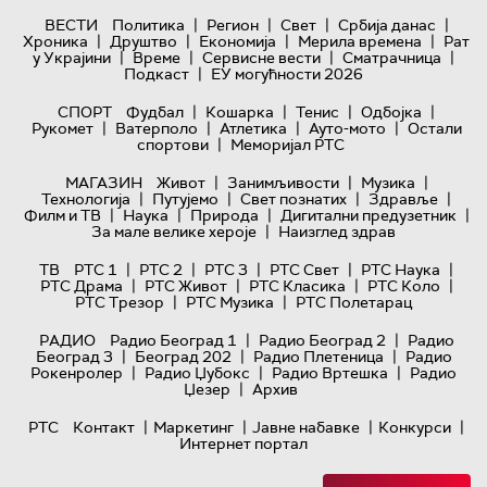
|
|
|
|
ВЕСТИ
Политика
Регион
Свет
Србија данас
|
|
|
|
Хроника
Друштво
Економија
Мерила времена
Рат
|
|
|
|
у Украјини
Време
Сервисне вести
Сматрачница
|
Подкаст
ЕУ могућности 2026
|
|
|
|
СПОРТ
Фудбал
Кошарка
Тенис
Одбојка
|
|
|
|
Рукомет
Ватерполо
Атлетика
Ауто-мото
Остали
|
спортови
Меморијал РТС
|
|
|
МАГАЗИН
Живот
Занимљивости
Музика
|
|
|
|
Технологијa
Путујемо
Свет познатих
Здравље
|
|
|
|
Филм и ТВ
Наука
Природа
Дигитални предузетник
|
За мале велике хероје
Наизглед здрав
|
|
|
|
|
ТВ
РТС 1
РТС 2
РТС 3
РТС Свет
РТС Наука
|
|
|
|
РТС Драма
РТС Живот
РТС Класика
РТС Коло
|
|
РТС Трезор
РТС Музика
РТС Полетарац
|
|
РАДИО
Радио Београд 1
Радио Београд 2
Радио
|
|
|
Београд 3
Београд 202
Радио Плетеница
Радио
|
|
|
Рокенролер
Радио Џубокс
Радио Вртешка
Радио
|
Џезер
Архив
|
|
|
|
РТС
Контакт
Маркетинг
Јавне набавке
Конкурси
Интернет портал