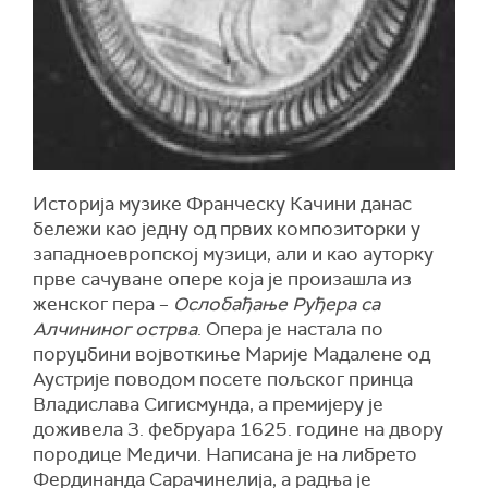
Историја музике Франческу Качини данас
бележи као једну од првих композиторки у
западноевропској музици, али и као ауторку
прве сачуване опере која је произашла из
женског пера –
Ослобађање Руђера са
Алчининог острва
. Опера је настала по
поруџбини војвоткиње Марије Мадалене од
Аустрије поводом посете пољског принца
Владислава Сигисмунда, а премијеру је
доживела 3. фебруара 1625. године на двору
породице Медичи. Написана је на либрето
Фердинанда Сарачинелија, а радња је