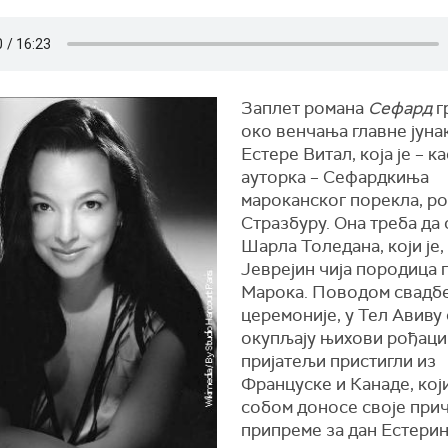
Заплет романа
Сефард
г
око венчања главне јуна
Естере Витал, која је – к
ауторка – Сефардкиња
мароканског порекла, ро
Стразбуру. Она треба да 
Шарла Толедана, који је,
Јеврејин чија породица 
Марока. Поводом свадб
церемоније, у Тел Авиву 
окупљају њихови рођаци
пријатељи пристигли из
Француске и Канаде, кој
собом доносе своје прич
припреме за дан Естери