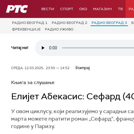
РТС
ВЕСТИ
СПОРТ
OKO
МАГАЗИН
ТВ
Р
РАДИО БЕОГРАД 1
РАДИО БЕОГРАД 2
РАДИО БЕОГРАД 3
Б
ФРЕКВЕНЦИЈЕ
РАДИО УЖИВО
Читај ми!
štampaj
СРЕДА, 12.03.2025, 23:50 -> 14:52
Књига за слушање
Елијет Абекасис: Сефард (4
У овом циклусу, који реализујемо у сарадњи с
марта можете пратити роман „Сефард”, франц
године у Паризу.