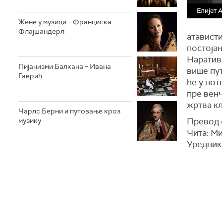
Елијет 
Жене у музици – Франциска
Флајшандерл
атависти
постојањ
Наративн
Пијанизми Балкана – Ивана
више пут
Гаврић
ће у пот
пре венч
жртва кл
Чарлс Берни и путовање кроз
музику
Превод 
Чита: М
Уредник