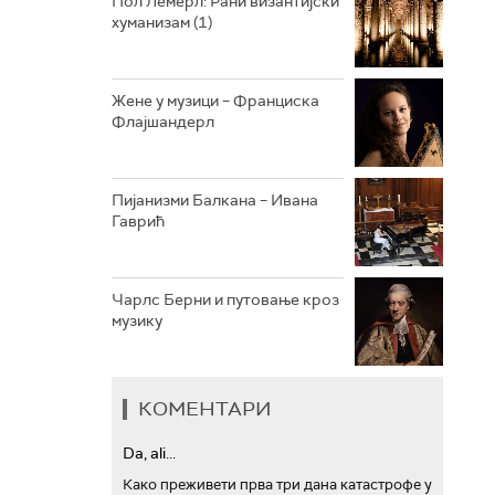
Пол Лемерл: Рани византијски
хуманизам (1)
АРХИВ
Жене у музици – Франциска
Флајшандерл
Пијанизми Балкана – Ивана
Гаврић
Чарлс Берни и путовање кроз
музику
КОМЕНТАРИ
Da, ali...
Како преживети прва три дана катастрофе у