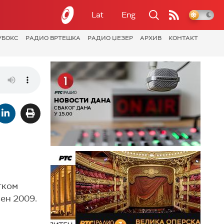
Lat
Eng
УБОКС
РАДИО ВРТЕШКА
РАДИО ЏЕЗЕР
АРХИВ
КОНТАКТ
тком
ен 2009.