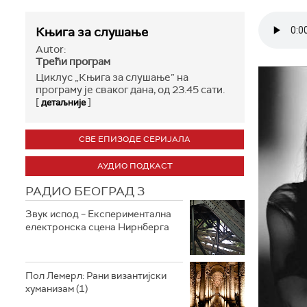
Књига за слушање
Autor:
Трећи програм
Циклус „Књига за слушање” на
програму је сваког дана, од 23.45 сати.
[
]
детаљније
СВЕ ЕПИЗОДЕ СЕРИЈАЛА
АУДИО ПОДКАСТ
РАДИО БЕОГРАД 3
Звук испод – Експериментална
електронска сцена Нирнберга
Пол Лемерл: Рани византијски
хуманизам (1)