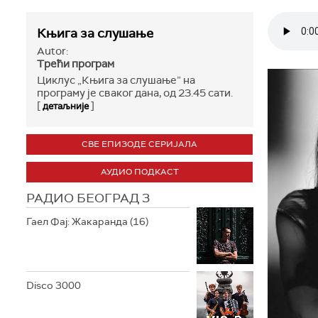
Књига за слушање
Autor:
Трећи програм
Циклус „Књига за слушање” на
програму је сваког дана, од 23.45 сати.
[
]
детаљније
СВЕ ЕПИЗОДЕ СЕРИЈАЛА
АУДИО ПОДКАСТ
РАДИО БЕОГРАД 3
Гаел Фај: Жакаранда (16)
Disco 3000