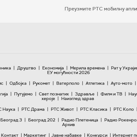
Преузмите РТС мобилну апли
|
|
|
|
оника
Друштво
Економија
Мерила времена
Рат у Украји
ЕУ могућности 2026
|
|
|
|
|
|
ис
Одбојка
Рукомет
Ватерполо
Атлетика
Ауто-мото
|
|
|
|
|
гијa
Путујемо
Свет познатих
Здравље
Филм и ТВ
Нау
|
хероје
Наизглед здрав
|
|
|
|
С Наука
РТС Драма
РТС Живот
РТС Класика
РТС Коло
|
|
|
 Београд 3
Београд 202
Радио Плетеница
Радио Рокенро
Архив
|
|
|
|
Контакт
Маркетинг
Јавне набавке
Конкурси
Интернет п