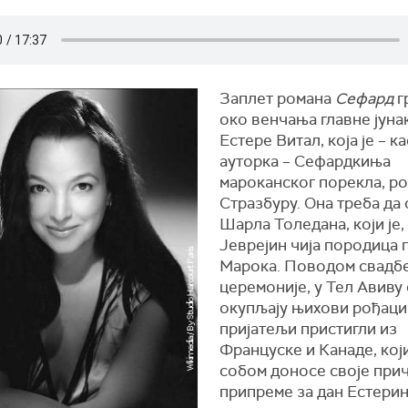
Заплет романа
Сефард
г
око венчања главне јуна
Естере Витал, која је – к
ауторка – Сефардкиња
мароканског порекла, ро
Стразбуру. Она треба да 
Шарла Толедана, који је,
Јеврејин чија породица 
Марока. Поводом свадб
церемоније, у Тел Авиву 
окупљају њихови рођаци
пријатељи пристигли из
Француске и Канаде, кој
собом доносе своје прич
припреме за дан Естери