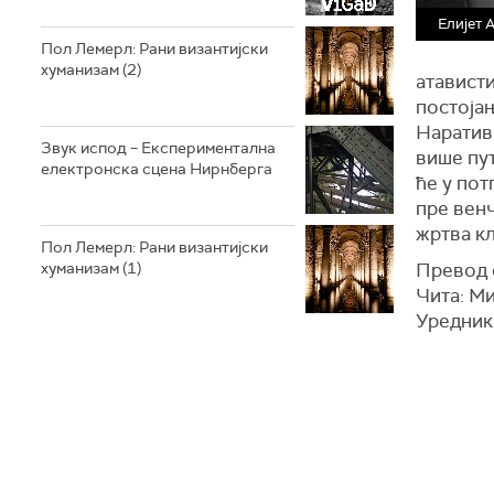
Елијет 
Пол Лемерл: Рани византијски
хуманизам (2)
атависти
постојањ
Наративн
Звук испод – Експериментална
више пут
електронска сцена Нирнберга
ће у пот
пре венч
жртва кл
Пол Лемерл: Рани византијски
хуманизам (1)
Превод 
Чита: М
Уредник