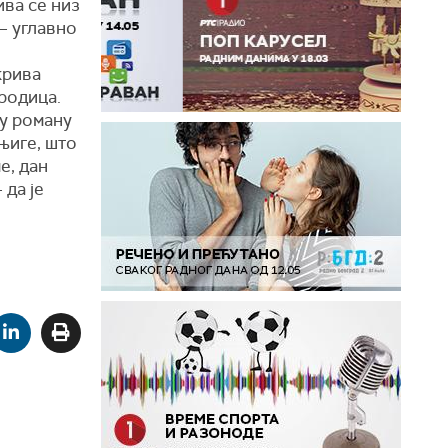
ива се низ
– углавно
крива
ородица.
 у роману
њиге, што
е, дан
 да је