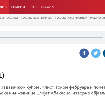
АДИО
ЕМИСИЈЕ
РТС
Остало
ЕОГРАД 202
РАДИО ПЛЕТЕНИЦА
РАДИО РОКЕНРОЛЕР
РАДИО Џ
1)
а издавачком кућом „Клио”, током фебруара и поче
уске књижевнице Елијет Абекасис, изворно објављ