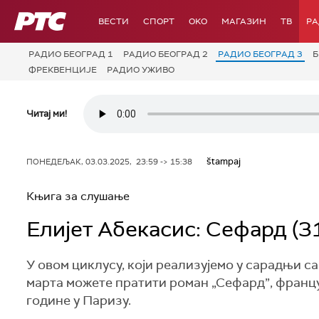
РТС
ВЕСТИ
СПОРТ
OKO
МАГАЗИН
ТВ
Р
РАДИО БЕОГРАД 1
РАДИО БЕОГРАД 2
РАДИО БЕОГРАД 3
Б
ФРЕКВЕНЦИЈЕ
РАДИО УЖИВО
Читај ми!
štampaj
ПОНЕДЕЉАК, 03.03.2025, 23:59 -> 15:38
Књига за слушање
Елијет Абекасис: Сефард (3
У овом циклусу, који реализујемо у сарадњи с
марта можете пратити роман „Сефард”, франц
године у Паризу.