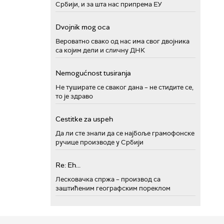
Србији, и за шта нас припрема ЕУ
Dvojnik mog oca
Вероватно свако од нас има свог двојника
са којим дели и сличну ДНК
Nemogućnost tusiranja
Не туширате се сваког дана – не стидите се,
то је здраво
Cestitke za uspeh
Да ли сте знали да се најбоље грамофонске
ручице производе у Србији
Re: Eh...
Лесковачка спржа – производ са
заштићеним географским пореклом