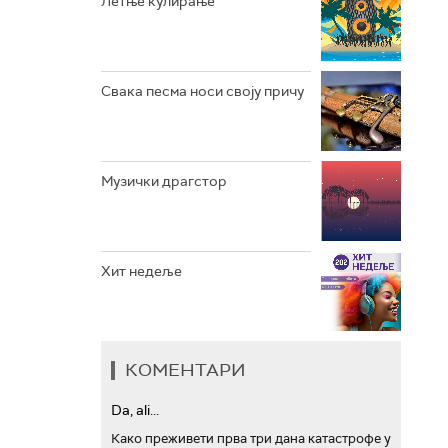
Летње кулирање
АРХИВ
Свака песма носи своју причу
Музички драгстор
Хит недеље
КОМЕНТАРИ
Da, ali...
Како преживети прва три дана катастрофе у