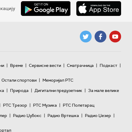
кацију
|
|
|
|
|
ни
Време
Сервисне вести
Сматрачница
Подкаст
|
Остали спортови
Меморијал РТС
|
|
|
ка
Природа
Дигитални предузетник
За мале велике
|
|
|
РТС Трезор
РТС Музика
РТС Полетарац
|
|
|
|
лер
Радио Џубокс
Радио Вртешка
Радио Џезер
ортал