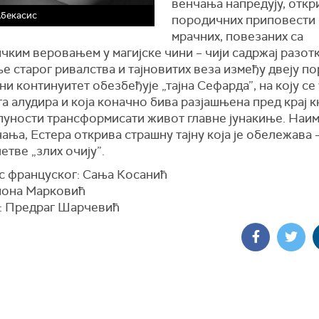
венчања напредују, откр
Абекасис
породичних приповести 
мрачних, повезаних са
чким веровањем у магијске чини – чији садржај разот
е старог ривалства и тајновитих веза између двеју п
и континуитет обезбеђује „тајна Сефарда”, на коју се
а алудира и која коначно бива разјашњена пред крај к
пуности трансформисати живот главне јунакиње. Наим
ања, Естера открива страшну тајну која је обележава –
етве „злих очију”.
с француског: Сања Косанић
иона Марковић
: Предраг Шарчевић