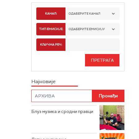
КАНАЛ:
ОДАБЕРИТЕ КАНАЛ
РАДИО БЕОГРАД 1
ТИП ЕМИСИЈЕ:
ОДАБЕРИТЕ ЕМИСИЈУ
РАДИО БЕОГРАД 2
СПОРТ
КЉУЧНА РЕЧ:
РАДИО БЕОГРАД 3
СЕРИЈА
БЕОГРАД 202
ИНФО
Најновије
РАДИО ПЛЕТЕНИЦА
ФИЛМ
РАДИО РОКЕНРОЛЕР
РАДИО ЏУБОКС
Блуз музика и сродни правци
РАДИО ВРТЕШКА
РАДИО ЏЕЗЕР