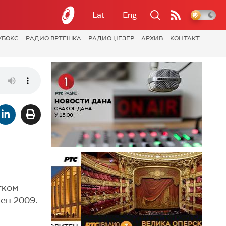
Lat
Eng
УБОКС
РАДИО ВРТЕШКА
РАДИО ЏЕЗЕР
АРХИВ
КОНТАКТ
тком
ен 2009.