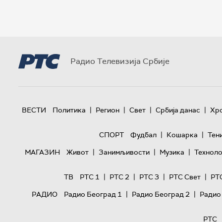
Радио Телевизија Србије
|
|
|
|
ВЕСТИ
Политика
Регион
Свет
Србија данас
Хр
|
|
СПОРТ
Фудбал
Кошарка
Тен
|
|
|
МАГАЗИН
Живот
Занимљивости
Музика
Техноло
|
|
|
|
ТВ
РТС 1
РТС 2
РТС 3
РТС Свет
РТ
|
|
РАДИО
Радио Београд 1
Радио Београд 2
Радио
РТС