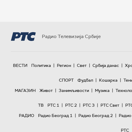
Радио Телевизија Србије
|
|
|
|
ВЕСТИ
Политика
Регион
Свет
Србија данас
Хр
|
|
СПОРТ
Фудбал
Кошарка
Тен
|
|
|
МАГАЗИН
Живот
Занимљивости
Музика
Техноло
|
|
|
|
ТВ
РТС 1
РТС 2
РТС 3
РТС Свет
РТ
|
|
РАДИО
Радио Београд 1
Радио Београд 2
Радио
РТС