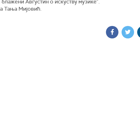
 блажени Августин о искуству музике”.
а Тања Мијовић.