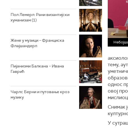
Пол Лемерл: Рани византијски
хуманизам (1)
Жене у музици – Франциска
Небојш
Флајшандерл
аксиоло
тему, ау
Пијанизми Балкана – Ивана
уметничк
Гаврић
образова
однос пр
овој пр
Чарлс Берни и путовање кроз
мислиоц
музику
Снимак 
културно
У сутра