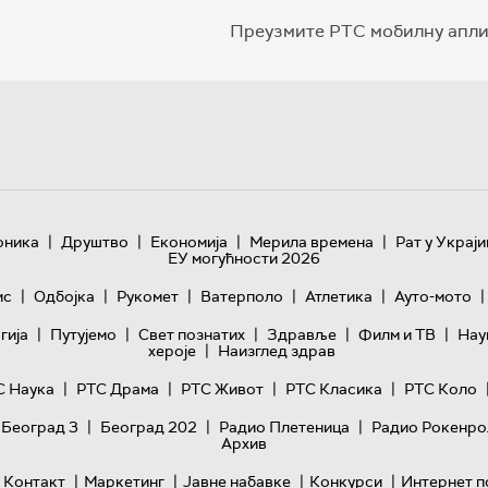
Преузмите РТС мобилну апли
|
|
|
|
оника
Друштво
Економија
Мерила времена
Рат у Украји
ЕУ могућности 2026
|
|
|
|
|
|
ис
Одбојка
Рукомет
Ватерполо
Атлетика
Ауто-мото
|
|
|
|
|
гијa
Путујемо
Свет познатих
Здравље
Филм и ТВ
Нау
|
хероје
Наизглед здрав
|
|
|
|
С Наука
РТС Драма
РТС Живот
РТС Класика
РТС Коло
|
|
|
 Београд 3
Београд 202
Радио Плетеница
Радио Рокенро
Архив
|
|
|
|
Контакт
Маркетинг
Јавне набавке
Конкурси
Интернет п