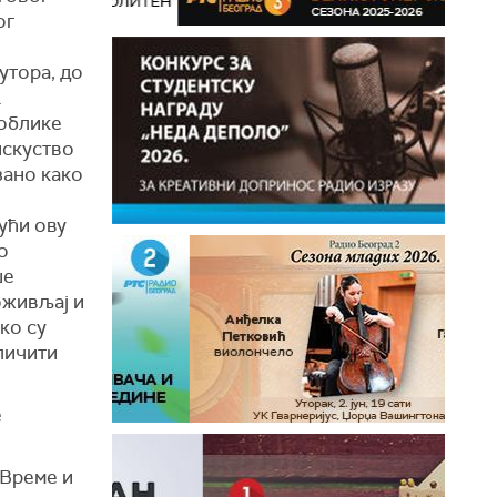
ог
утора, до
.
 облике
искуство
зано како
ући ову
о
ше
оживљај и
ко су
личити
е
„Време и