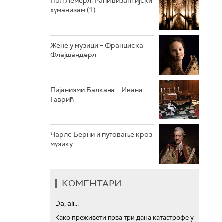
Пол Лемерл: Рани византијски
хуманизам (1)
АРХИВ
Жене у музици – Франциска
Флајшандерл
Пијанизми Балкана – Ивана
Гаврић
Чарлс Берни и путовање кроз
музику
КОМЕНТАРИ
Da, ali...
Како преживети прва три дана катастрофе у