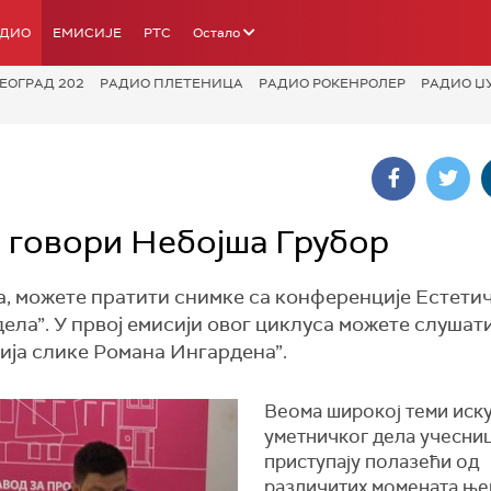
АДИО
ЕМИСИЈЕ
РТС
Остало
ЕОГРАД 202
РАДИО ПЛЕТЕНИЦА
РАДИО РОКЕНРОЛЕР
РАДИО Џ
– говори Небојша Грубор
ара, можете пратити снимке са конференције Естети
ела”. У првој емисији овог циклуса можете слушат
ија слике Романа Ингардена”.
Веома широкој теми иск
уметничког дела учесниц
приступају полазећи од
различитих момената ње