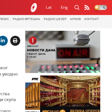
Lat
Eng
УБОКС
РАДИО ВРТЕШКА
РАДИО ЏЕЗЕР
АРХИВ
КОНТАКТ
чког
и уводно
уства
и скупа
говог