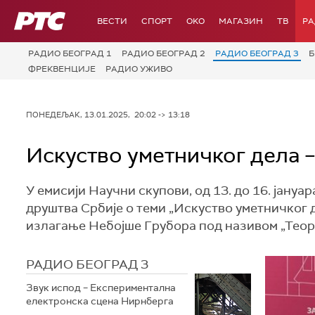
РТС
ВЕСТИ
СПОРТ
OKO
МАГАЗИН
ТВ
Р
РАДИО БЕОГРАД 1
РАДИО БЕОГРАД 2
РАДИО БЕОГРАД 3
Б
ФРЕКВЕНЦИЈЕ
РАДИО УЖИВО
ПОНЕДЕЉАК, 13.01.2025, 20:02 -> 13:18
Искуство уметничког дела 
У емисији Научни скупови, од 13. до 16. јану
друштва Србије о теми „Искуство уметничког д
излагање Небојше Грубора под називом „Теор
РАДИО БЕОГРАД 3
Звук испод – Експериментална
електронска сцена Нирнберга