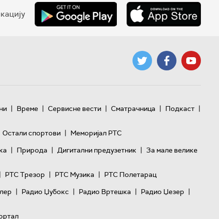
кацију
|
|
|
|
|
ни
Време
Сервисне вести
Сматрачница
Подкаст
|
Остали спортови
Меморијал РТС
|
|
|
ка
Природа
Дигитални предузетник
За мале велике
|
|
|
РТС Трезор
РТС Музика
РТС Полетарац
|
|
|
|
лер
Радио Џубокс
Радио Вртешка
Радио Џезер
ортал