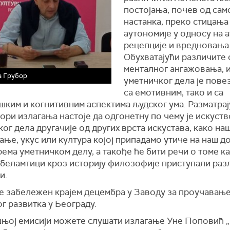
постојања, почев од сам
настанка, преко стицања
аутономије у односу на а
рецепције и вредновања
Обухватајући различите
менталног ангажовања, 
а Грубор
уметничког дела је пове
са емотивним, тако и са
шким и когнитивним аспектима људског ума. Разматрај
тори излагања настоје да одгонетну по чему је искуств
ог дела другачије од других врста искустава, како на
ње, укус или култура којој припадамо утиче на наш д
ема уметничком делу, а такође ће бити речи о томе ка
обеламтици кроз историју филозофије приступали раз
и.
је забележен крајем децембра у Заводу за проучавањ
г развитка у Београду.
шњој емисији можете слушати излагање Уне Поповић 