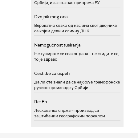
Србији, и за шта нас припрема ЕУ
Dvojnik mog oca
Вероватно свако од нас има свог двојника
са којим дели и сличну ДНК
Nemogućnost tusiranja
Не туширате се сваког дана – не стидите се,
то је здраво
Cestitke za uspeh
Да ли сте знали да се најбоље грамофонске
ручице производе у Србији
Re: Eh...
Лесковачка спржа – производ са
заштићеним географским пореклом