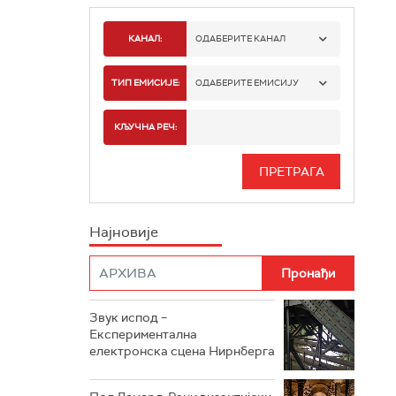
КАНАЛ:
ОДАБЕРИТЕ КАНАЛ
РАДИО БЕОГРАД 1
ТИП ЕМИСИЈЕ:
ОДАБЕРИТЕ ЕМИСИЈУ
РАДИО БЕОГРАД 2
СПОРТ
КЉУЧНА РЕЧ:
РАДИО БЕОГРАД 3
СЕРИЈА
БЕОГРАД 202
ИНФО
Најновије
РАДИО ПЛЕТЕНИЦА
ФИЛМ
РАДИО РОКЕНРОЛЕР
РАДИО ЏУБОКС
Звук испод –
Експериментална
РАДИО ВРТЕШКА
електронска сцена Нирнберга
РАДИО ЏЕЗЕР