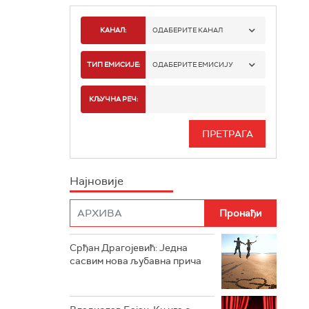
КАНАЛ:
ОДАБЕРИТЕ КАНАЛ
РАДИО БЕОГРАД 1
ТИП ЕМИСИЈЕ:
ОДАБЕРИТЕ ЕМИСИЈУ
РАДИО БЕОГРАД 2
СПОРТ
КЉУЧНА РЕЧ:
РАДИО БЕОГРАД 3
СЕРИЈА
БЕОГРАД 202
ИНФО
Најновије
РАДИО ПЛЕТЕНИЦА
ФИЛМ
РАДИО РОКЕНРОЛЕР
РАДИО ЏУБОКС
Срђан Драгојевић: Једна
сасвим нова љубавна прича
РАДИО ВРТЕШКА
РАДИО ЏЕЗЕР