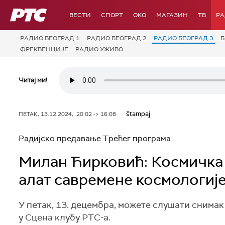
РТС
ВЕСТИ
СПОРТ
OKO
МАГАЗИН
ТВ
Р
РАДИО БЕОГРАД 1
РАДИО БЕОГРАД 2
РАДИО БЕОГРАД 3
Б
ФРЕКВЕНЦИЈЕ
РАДИО УЖИВО
Читај ми!
štampaj
ПЕТАК, 13.12.2024, 20:02 -> 16:08
Радијско предавање Трећег програма
Милан Ћирковић: Космичка
алат савремене космологиј
У петак, 13. децембра, можете слушати сним
у Сцена клубу РТС-а.