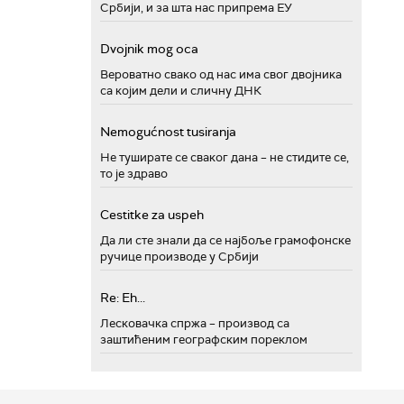
Србији, и за шта нас припрема ЕУ
Dvojnik mog oca
Вероватно свако од нас има свог двојника
са којим дели и сличну ДНК
Nemogućnost tusiranja
Не туширате се сваког дана – не стидите се,
то је здраво
Cestitke za uspeh
Да ли сте знали да се најбоље грамофонске
ручице производе у Србији
Re: Eh...
Лесковачка спржа – производ са
заштићеним географским пореклом