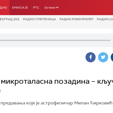
АДИО
ЕМИСИЈЕ
РТС
Остало
ЕОГРАД 202
РАДИО ПЛЕТЕНИЦА
РАДИО РОКЕНРОЛЕР
РАДИО Џ
 микроталасна позадина – кљу
е
ак предавања које је астрофизичар Милан Ћиркови