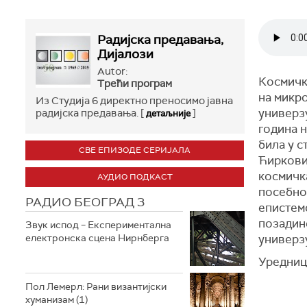
Радијска предавања,
Дијалози
Autor:
Космичк
Трећи програм
на микр
Из Студија 6 директно преносимо јавна
универз
радијска предавања. [
]
детаљније
година н
била у с
СВЕ ЕПИЗОДЕ СЕРИЈАЛА
Ћирковић
космичк
АУДИО ПОДКАСТ
посебно
РАДИО БЕОГРАД 3
епистем
позадине
Звук испод – Експериментална
електронска сцена Нирнберга
универз
Уредниц
Пол Лемерл: Рани византијски
хуманизам (1)