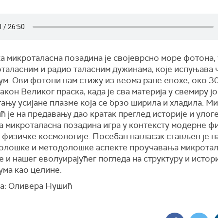
а микроталасна позадина је својеврсно море фотона,
оталасним и радио таласним дужинама, које испуњава 
ум. Ови фотони нам стижу из веома ране епохе, око 3
акон Великог праска, када је сва материја у свемиру ј
тању усијане плазме која се брзо ширила и хладила. М
 је на предавању дао кратак преглед историје и улоге
а микроталасна позадина игра у контексту модерне фи
 физичке космологије. Посебан нагласак стављен је н
олошке и методолошке аспекте проучавања микрота
 и нашег еволуирајућег погледа на структуру и истори
ума као целине.
а: Оливера Нушић