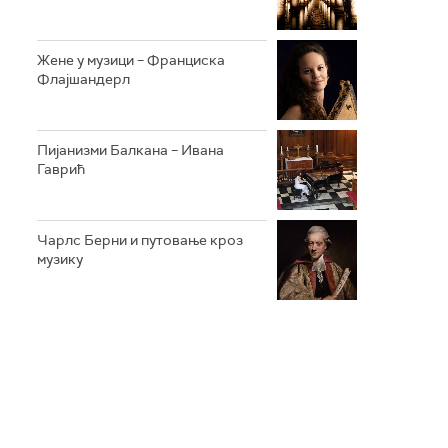
Жене у музици – Франциска
Флајшандерл
Пијанизми Балкана – Ивана
Гаврић
Чарлс Берни и путовање кроз
музику