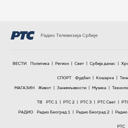
Радио Телевизија Србије
|
|
|
|
ВЕСТИ
Политика
Регион
Свет
Србија данас
Хр
|
|
СПОРТ
Фудбал
Кошарка
Тен
|
|
|
МАГАЗИН
Живот
Занимљивости
Музика
Техноло
|
|
|
|
ТВ
РТС 1
РТС 2
РТС 3
РТС Свет
РТ
|
|
РАДИО
Радио Београд 1
Радио Београд 2
Радио
РТС