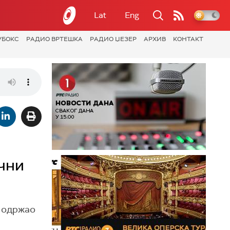
Lat
Eng
УБОКС
РАДИО ВРТЕШКА
РАДИО ЏЕЗЕР
АРХИВ
КОНТАКТ
чни
ћ одржао