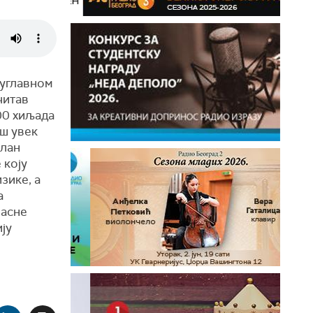
 углавном
читав
00 хиљада
ош увек
илан
 коју
зике, а
а
ласне
ју