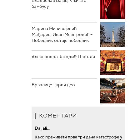
Владислав Бајац: Књига о
бамбусу
АРХИВ
Марина Миливојевић
Мађарев: Иван Мештровић –
Победник остаје победник
Александра Јагодић: Шаптач
Брзалице - први део
КОМЕНТАРИ
Da, ali...
Како преживети прва три дана катастрофе у