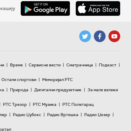
кацију
|
|
|
|
|
ни
Време
Сервисне вести
Сматрачница
Подкаст
|
Остали спортови
Меморијал РТС
|
|
|
ка
Природа
Дигитални предузетник
За мале велике
|
|
|
РТС Трезор
РТС Музика
РТС Полетарац
|
|
|
|
лер
Радио Џубокс
Радио Вртешка
Радио Џезер
ортал