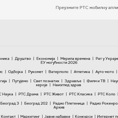
Преузмите РТС мобилну апли
|
|
|
|
оника
Друштво
Економија
Мерила времена
Рат у Украји
ЕУ могућности 2026
|
|
|
|
|
|
ис
Одбојка
Рукомет
Ватерполо
Атлетика
Ауто-мото
|
|
|
|
|
гијa
Путујемо
Свет познатих
Здравље
Филм и ТВ
Нау
|
хероје
Наизглед здрав
|
|
|
|
С Наука
РТС Драма
РТС Живот
РТС Класика
РТС Коло
|
|
|
 Београд 3
Београд 202
Радио Плетеница
Радио Рокенро
Архив
|
|
|
|
Контакт
Маркетинг
Јавне набавке
Конкурси
Интернет п