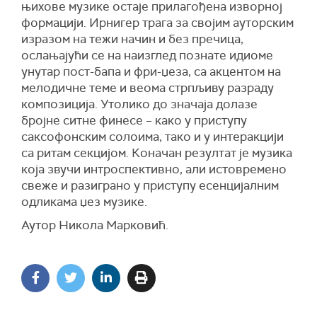
њихове музике остаје прилагођена изворној
формацији. Ирнигер трага за својим ауторским
изразом на тежи начин и без пречица,
ослањајући се на наизглед познате идиоме
унутар пост-бапа и фри-џеза, са акцентом на
мелодичне теме и веома стрпљиву разраду
композиција. Утолико до значаја долазе
бројне ситне финесе – како у приступу
саксофонским солоима, тако и у интеракцији
са ритам секцијом. Коначан резултат је музика
која звучи интроспективно, али истовремено
свеже и разиграно у приступу есенцијалним
одликама џез музике.
Аутор Никола Марковић.