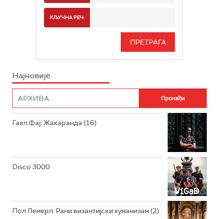
РАДИО БЕОГРАД 2
СПОРТ
КЉУЧНА РЕЧ:
РАДИО БЕОГРАД 3
СЕРИЈА
БЕОГРАД 202
ИНФО
Најновије
РАДИО ПЛЕТЕНИЦА
ФИЛМ
РАДИО РОКЕНРОЛЕР
РАДИО ЏУБОКС
Гаел Фај: Жакаранда (16)
РАДИО ВРТЕШКА
РАДИО ЏЕЗЕР
Disco 3000
АРХИВ
Пол Лемерл: Рани византијски хуманизам (2)