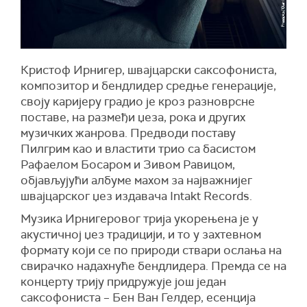
Кристоф Ирнигер, швајцарски саксофониста,
композитор и бендлидер средње генерације,
своју каријеру градио је кроз разноврсне
поставе, на размеђи џеза, рока и других
музичких жанрова. Предводи поставу
Пилгрим као и властити трио са басистом
Рафаелом Босаром и Зивом Равицом,
објављујући албуме махом за најважнијег
швајцарског џез издавача Intakt Records.
Музика Ирнигеровог трија укорењена је у
акустичној џез традицији, и то у захтевном
формату који се по природи ствари ослања на
свирачко надахнуће бендлидера. Премда се на
концерту трију придружује још један
саксофониста – Бен Ван Гелдер, есенција