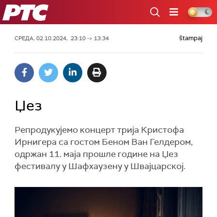
РТС
štampaj
СРЕДА, 02.10.2024, 23:10 -> 13:34
Џез
Репродукујемо концерт трија Кристофа
Ирнигера са гостом Беном Ван Гелдером,
одржан 11. маја прошле године на Џез
фестивалу у Шафхаузену у Швајцарској.