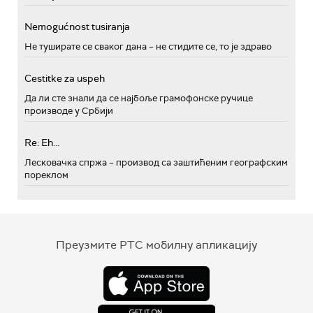
Nemogućnost tusiranja
Не туширате се сваког дана – не стидите се, то је здраво
Cestitke za uspeh
Да ли сте знали да се најбоље грамофонске ручице
производе у Србији
Re: Eh...
Лесковачка спржа – производ са заштићеним географским
пореклом
Преузмите РТС мобилну апликацију