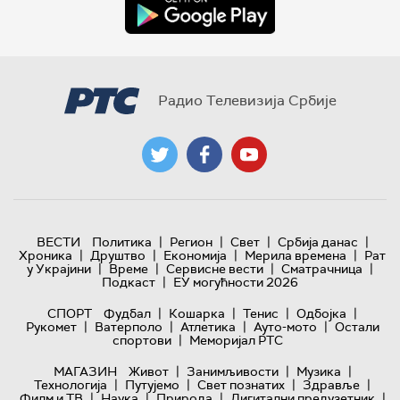
Радио Телевизија Србије
|
|
|
|
ВЕСТИ
Политика
Регион
Свет
Србија данас
|
|
|
|
Хроника
Друштво
Економија
Мерила времена
Рат
|
|
|
|
у Украјини
Време
Сервисне вести
Сматрачница
|
Подкаст
ЕУ могућности 2026
|
|
|
|
СПОРТ
Фудбал
Кошарка
Тенис
Одбојка
|
|
|
|
Рукомет
Ватерполо
Атлетика
Ауто-мото
Остали
|
спортови
Меморијал РТС
|
|
|
МАГАЗИН
Живот
Занимљивости
Музика
|
|
|
|
Технологијa
Путујемо
Свет познатих
Здравље
|
|
|
|
Филм и ТВ
Наука
Природа
Дигитални предузетник