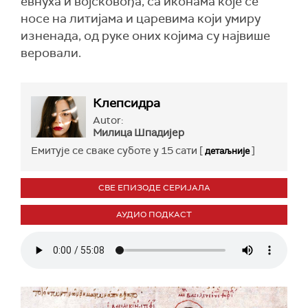
евнуха и војсковођа, са иконама које се
носе на литијама и царевима који умиру
изненада, од руке оних којима су највише
веровали.
Клепсидра
Autor:
Милица Шпадијер
Емитује се сваке суботе у 15 сати [
]
детаљније
СВЕ ЕПИЗОДЕ СЕРИЈАЛА
АУДИО ПОДКАСТ