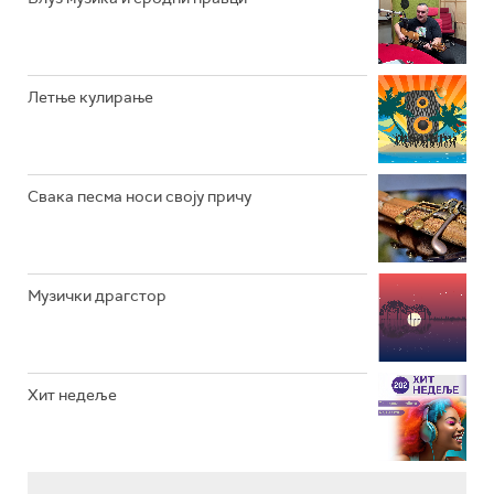
РАДИО ВРТЕШКА
РАДИО ЏЕЗЕР
Летње кулирање
АРХИВ
Свака песма носи своју причу
Музички драгстор
Хит недеље