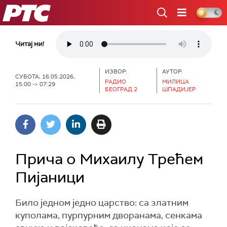
РТС
Читај ми!
ИЗВОР:
АУТОР:
СУБОТА, 16.05.2026,
РАДИО
МИЛИЦА
15:00 -> 07:29
БЕОГРАД 2
ШПАДИЈЕР
Прича о Михаилу Трећем
Пијаници
Било једном једно царство: са златним
куполама, пурпурним дворанама, сенкама