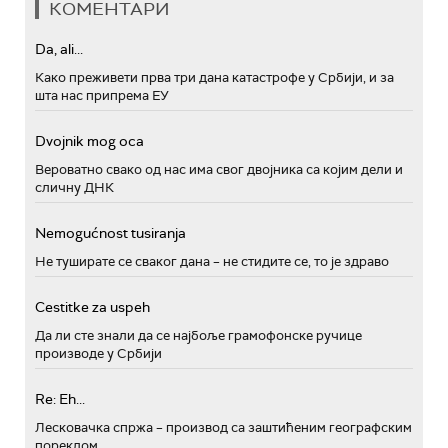
КОМЕНТАРИ
Da, ali...
Како преживети прва три дана катастрофе у Србији, и за
шта нас припрема ЕУ
Dvojnik mog oca
Вероватно свако од нас има свог двојника са којим дели и
сличну ДНК
Nemogućnost tusiranja
Не туширате се сваког дана – не стидите се, то је здраво
Cestitke za uspeh
Да ли сте знали да се најбоље грамофонске ручице
производе у Србији
Re: Eh...
Лесковачка спржа – производ са заштићеним географским
пореклом