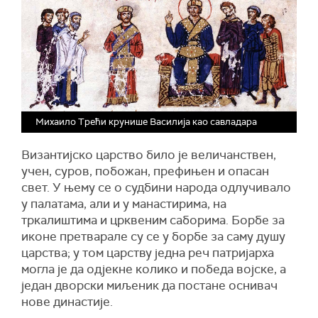
Михаило Трећи крунише Василија као савладара
Византијско царство било је величанствен,
учен, суров, побожан, префињен и опасан
свет. У њему се о судбини народа одлучивало
у палатама, али и у манастирима, на
тркалиштима и црквеним саборима. Борбе за
иконе претварале су се у борбе за саму душу
царства; у том царству једна реч патријарха
могла је да одјекне колико и победа војске, а
један дворски миљеник да постане оснивач
нове династије.