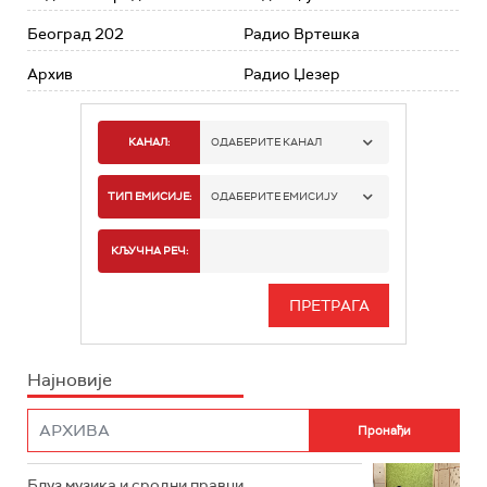
Београд 202
Радио Вртешка
Архив
Радио Џезер
КАНАЛ:
ОДАБЕРИТЕ КАНАЛ
РАДИО БЕОГРАД 1
ТИП ЕМИСИЈЕ:
ОДАБЕРИТЕ ЕМИСИЈУ
РАДИО БЕОГРАД 2
СПОРТ
КЉУЧНА РЕЧ:
РАДИО БЕОГРАД 3
СЕРИЈА
БЕОГРАД 202
ИНФО
Најновије
РАДИО ПЛЕТЕНИЦА
ФИЛМ
РАДИО РОКЕНРОЛЕР
РАДИО ЏУБОКС
Блуз музика и сродни правци