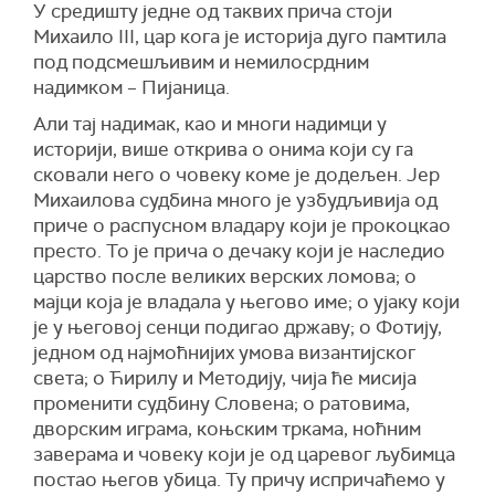
У средишту једне од таквих прича стоји
Михаило III, цар кога је историја дуго памтила
под подсмешљивим и немилосрдним
надимком – Пијаница.
Али тај надимак, као и многи надимци у
историји, више открива о онима који су га
сковали него о човеку коме је додељен. Јер
Михаилова судбина много је узбудљивија од
приче о распусном владару који је прокоцкао
престо. То је прича о дечаку који је наследио
царство после великих верских ломова; о
мајци која је владала у његово име; о ујаку који
је у његовој сенци подигао државу; о Фотију,
једном од најмоћнијих умова византијског
света; о Ћирилу и Методију, чија ће мисија
променити судбину Словена; о ратовима,
дворским играма, коњским тркама, ноћним
заверама и човеку који је од царевог љубимца
постао његов убица. Ту причу испричаћемо у