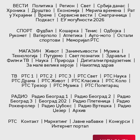
|
|
|
|
ВЕСТИ
Политика
Регион
Свет
Србија данас
|
|
|
|
Хроника
Друштво
Економија
Мерила времена
Рат
|
|
|
|
у Украјини
Време
Сервисне вести
Сматрачница
|
Подкаст
ЕУ могућности 2026
|
|
|
|
СПОРТ
Фудбал
Кошарка
Тенис
Одбојка
|
|
|
|
Рукомет
Ватерполо
Атлетика
Ауто-мото
Остали
|
спортови
Меморијал РТС
|
|
|
МАГАЗИН
Живот
Занимљивости
Музика
|
|
|
|
Технологијa
Путујемо
Свет познатих
Здравље
|
|
|
|
Филм и ТВ
Наука
Природа
Дигитални предузетник
|
За мале велике хероје
Наизглед здрав
|
|
|
|
|
ТВ
РТС 1
РТС 2
РТС 3
РТС Свет
РТС Наука
|
|
|
|
РТС Драма
РТС Живот
РТС Класика
РТС Коло
|
|
РТС Трезор
РТС Музика
РТС Полетарац
|
|
РАДИО
Радио Београд 1
Радио Београд 2
Радио
|
|
|
Београд 3
Београд 202
Радио Плетеница
Радио
|
|
|
Рокенролер
Радио Џубокс
Радио Вртешка
Радио
|
Џезер
Архив
|
|
|
|
РТС
Контакт
Маркетинг
Јавне набавке
Конкурси
Интернет портал