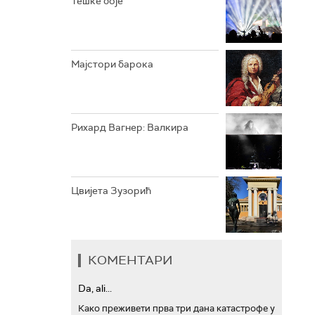
Тешке боје
АРХИВ
Мајстори барока
Рихард Вагнер: Валкира
Цвијета Зузорић
КОМЕНТАРИ
Da, ali...
Како преживети прва три дана катастрофе у