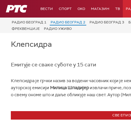
РТС
ВЕСТИ
СПОРТ
OKO
МАГАЗИН
ТВ
Р
РАДИО БЕОГРАД 1
РАДИО БЕОГРАД 2
РАДИО БЕОГРАД 3
Б
ФРЕКВЕНЦИЈЕ
РАДИО УЖИВО
Клепсидра
Емитује се сваке суботе у 15 сати
Клепсидра је грчки назив за водени часовник који је не
ауторској емисији
Милица Шпадијер
извлачи приче, позн
о свему ономе што и даље обликује наш свет. Аутор (Ми
СВЕ ЕПИ