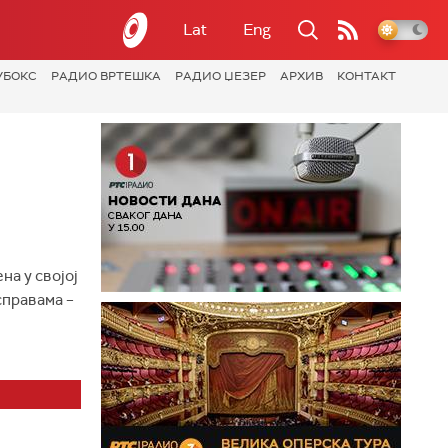
Lat
Eng
УБОКС
РАДИО ВРТЕШКА
РАДИО ЏЕЗЕР
АРХИВ
КОНТАКТ
на у својој
справама –