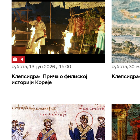
субота,
13. јун 2026
, 15:00
субота,
30. 
Клепсидра: Прича о филмској
Клепсидра:
историји Кореје