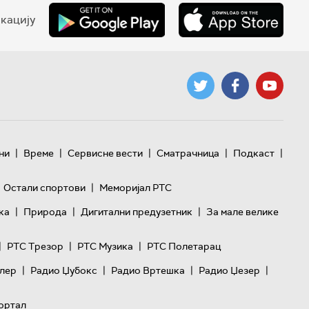
кацију
|
|
|
|
|
ни
Време
Сервисне вести
Сматрачница
Подкаст
|
Остали спортови
Меморијал РТС
|
|
|
ка
Природа
Дигитални предузетник
За мале велике
|
|
|
РТС Трезор
РТС Музика
РТС Полетарац
|
|
|
|
лер
Радио Џубокс
Радио Вртешка
Радио Џезер
ортал