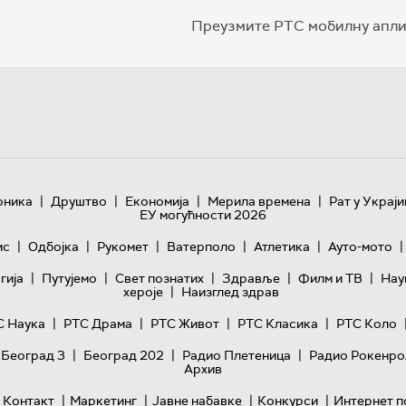
Преузмите РТС мобилну апли
|
|
|
|
оника
Друштво
Економија
Мерила времена
Рат у Украји
ЕУ могућности 2026
|
|
|
|
|
|
ис
Одбојка
Рукомет
Ватерполо
Атлетика
Ауто-мото
|
|
|
|
|
гијa
Путујемо
Свет познатих
Здравље
Филм и ТВ
Нау
|
хероје
Наизглед здрав
|
|
|
|
С Наука
РТС Драма
РТС Живот
РТС Класика
РТС Коло
|
|
|
 Београд 3
Београд 202
Радио Плетеница
Радио Рокенро
Архив
|
|
|
|
Контакт
Маркетинг
Јавне набавке
Конкурси
Интернет п