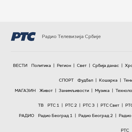
Радио Телевизија Србије
|
|
|
|
ВЕСТИ
Политика
Регион
Свет
Србија данас
Хр
|
|
СПОРТ
Фудбал
Кошарка
Тен
|
|
|
МАГАЗИН
Живот
Занимљивости
Музика
Техноло
|
|
|
|
ТВ
РТС 1
РТС 2
РТС 3
РТС Свет
РТ
|
|
РАДИО
Радио Београд 1
Радио Београд 2
Радио
РТС