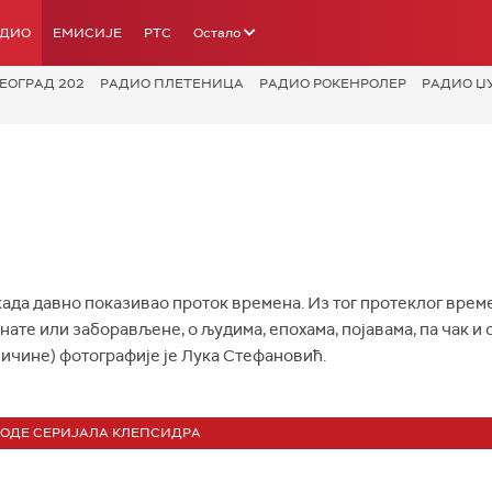
АДИО
ЕМИСИЈЕ
РТС
Остало
ЕОГРАД 202
РАДИО ПЛЕТЕНИЦА
РАДИО РОКЕНРОЛЕР
РАДИО Џ
када давно показивао проток времена. Из тог протеклог време
ате или заборављене, о људима, епохама, појавама, па чак и 
личине) фотографије је Лука Стефановић.
ЗОДЕ СЕРИЈАЛА КЛЕПСИДРА