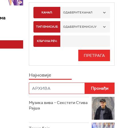
КАНАЛ:
ОДАБЕРИТЕ КАНАЛ
има
РАДИО БЕОГРАД 1
ТИП ЕМИСИЈЕ:
ОДАБЕРИТЕ ЕМИСИЈУ
РАДИО БЕОГРАД 2
СПОРТ
КЉУЧНА РЕЧ:
РАДИО БЕОГРАД 3
СЕРИЈА
БЕОГРАД 202
ИНФО
Најновије
РАДИО ПЛЕТЕНИЦА
ФИЛМ
РАДИО РОКЕНРОЛЕР
РАДИО ЏУБОКС
Музика вива – Секстети Стива
Рајша
РАДИО ВРТЕШКА
РАДИО ЏЕЗЕР