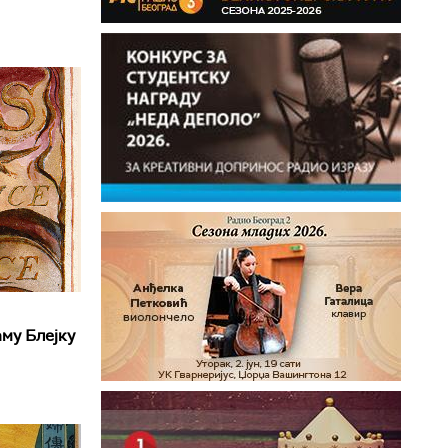
му Блејку