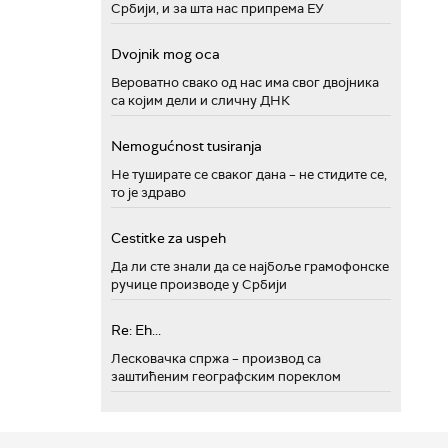
Србији, и за шта нас припрема ЕУ
Dvojnik mog oca
Вероватно свако од нас има свог двојника
са којим дели и сличну ДНК
Nemogućnost tusiranja
Не туширате се сваког дана – не стидите се,
то је здраво
Cestitke za uspeh
Да ли сте знали да се најбоље грамофонске
ручице производе у Србији
Re: Eh...
Лесковачка спржа – производ са
заштићеним географским пореклом