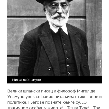
Мигел де Унамуно
Велики шпански писац и филозоф Мигел де
Унамуно увек се бавио питањима етике, вере и
политике. Његове познате књиге су: „О
трагичном осећању живота", „Тетка Тула", „Три