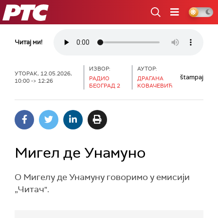
РТС
Читај ми!
ИЗВОР:
АУТОР:
УТОРАК, 12.05.2026,
štampaj
РАДИО
ДРАГАНА
10:00 -> 12:26
БЕОГРАД 2
KОВАЧЕВИЋ
Мигел де Унамуно
О Мигелу де Унамуну говоримо у емисији
„Читач".