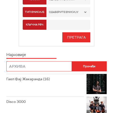
РАДИО БЕОГРАД 1
ТИП ЕМИСИЈЕ:
ОДАБЕРИТЕ ЕМИСИЈУ
РАДИО БЕОГРАД 2
СПОРТ
КЉУЧНА РЕЧ:
РАДИО БЕОГРАД 3
СЕРИЈА
БЕОГРАД 202
ИНФО
Најновије
РАДИО ПЛЕТЕНИЦА
ФИЛМ
РАДИО РОКЕНРОЛЕР
РАДИО ЏУБОКС
Гаел Фај: Жакаранда (16)
РАДИО ВРТЕШКА
РАДИО ЏЕЗЕР
Disco 3000
АРХИВ