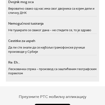
Dvojnik mog oca
Вероватно свако од нас има свог двојника са којим дели и
сличну ДНК
Nemogućnost tusiranja
Не туширате се сваког дана – не стидите се, то је здраво
Cestitke za uspeh
Да ли сте знали да се најбоље грамофонске ручице
производе у Србији
Re: Eh...
Лесковачка спржа – производ са заштићеним географским
пореклом
Преузмите РТС мобилну апликацију