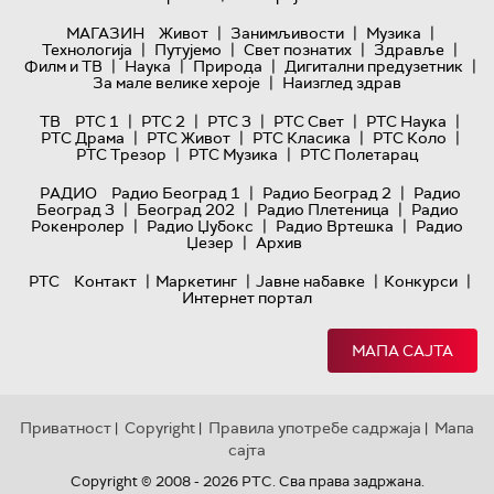
|
|
|
МАГАЗИН
Живот
Занимљивости
Музика
|
|
|
|
Технологијa
Путујемо
Свет познатих
Здравље
|
|
|
|
Филм и ТВ
Наука
Природа
Дигитални предузетник
|
За мале велике хероје
Наизглед здрав
|
|
|
|
|
ТВ
РТС 1
РТС 2
РТС 3
РТС Свет
РТС Наука
|
|
|
|
РТС Драма
РТС Живот
РТС Класика
РТС Коло
|
|
РТС Трезор
РТС Музика
РТС Полетарац
|
|
РАДИО
Радио Београд 1
Радио Београд 2
Радио
|
|
|
Београд 3
Београд 202
Радио Плетеница
Радио
|
|
|
Рокенролер
Радио Џубокс
Радио Вртешка
Радио
|
Џезер
Архив
|
|
|
|
РТС
Контакт
Маркетинг
Јавне набавке
Конкурси
Интернет портал
МАПА САЈТА
Приватност
Copyright
Правила употребе садржаја
Мапа
|
|
|
сајта
Copyright © 2008 - 2026 РТС. Сва права задржана.