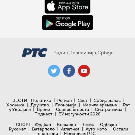
Радио Телевизија Србије
|
|
|
|
ВЕСТИ
Политика
Регион
Свет
Србија данас
|
|
|
|
Хроника
Друштво
Економија
Мерила времена
Рат
|
|
|
|
у Украјини
Време
Сервисне вести
Сматрачница
|
Подкаст
ЕУ могућности 2026
|
|
|
|
СПОРТ
Фудбал
Кошарка
Тенис
Одбојка
|
|
|
|
Рукомет
Ватерполо
Атлетика
Ауто-мото
Остали
|
спортови
Меморијал РТС