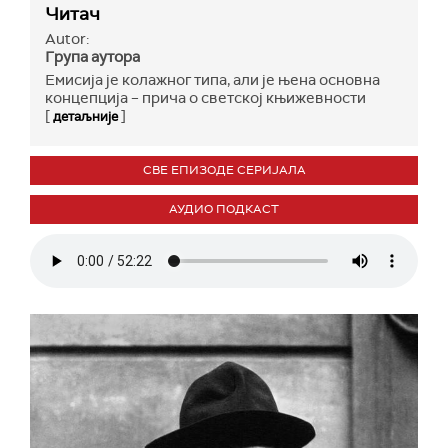
Читач
Autor:
Група аутора
Емисија је колажног типа, али је њена основна
концепција – прича о светској књижевности
[
]
детаљније
СВЕ ЕПИЗОДЕ СЕРИЈАЛА
АУДИО ПОДКАСТ