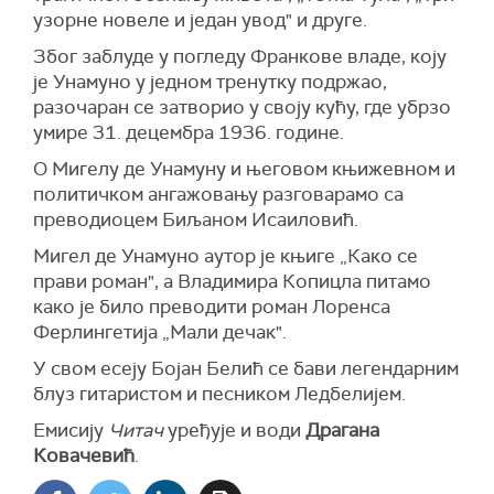
узорне новеле и један увод" и друге.
Због заблуде у погледу Франкове владе, коју
је Унамуно у једном тренутку подржао,
разочаран се затворио у своју кућу, где убрзо
умире 31. децембра 1936. године.
О Мигелу де Унамуну и његовом књижевном и
политичком ангажовању разговарамо са
преводиоцем Биљаном Исаиловић.
Мигел де Унамуно аутор је књиге „Како се
прави роман", а Владимира Копицла питамо
како је било преводити роман Лоренса
Ферлингетија „Мали дечак".
У свом есеју Бојан Белић се бави легендарним
блуз гитаристом и песником Ледбелијем.
Емисију
Читач
уређује и води
Драгана
Ковачевић
.