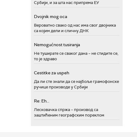
Србији, и за шта нас припрема ЕУ
Dvojnik mog oca
Вероватно свако од нас има свог двојника
са којим дели и сличну ДНК
Nemogućnost tusiranja
Не туширате се сваког дана – не стидите се,
то је здраво
Cestitke za uspeh
Да ли сте знали да се најбоље грамофонске
ручице производе у Србији
Re: Eh...
Лесковачка спржа – производ са
заштићеним географским пореклом