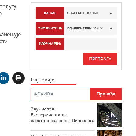
 полугу
о
КАНАЛ:
ОДАБЕРИТЕ КАНАЛ
РАДИО БЕОГРАД 1
ТИП ЕМИСИЈЕ:
ОДАБЕРИТЕ ЕМИСИЈУ
замењује
сти
РАДИО БЕОГРАД 2
СПОРТ
КЉУЧНА РЕЧ:
РАДИО БЕОГРАД 3
СЕРИЈА
БЕОГРАД 202
ИНФО
Најновије
РАДИО ПЛЕТЕНИЦА
ФИЛМ
РАДИО РОКЕНРОЛЕР
РАДИО ЏУБОКС
Звук испод –
Експериментална
РАДИО ВРТЕШКА
електронска сцена Нирнберга
РАДИО ЏЕЗЕР