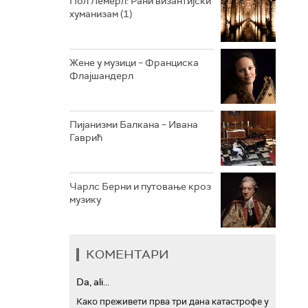
Пол Лемерл: Рани византијски
хуманизам (1)
АРХИВ
Жене у музици – Франциска
Флајшандерл
Пијанизми Балкана – Ивана
Гаврић
Чарлс Берни и путовање кроз
музику
КОМЕНТАРИ
Da, ali...
Како преживети прва три дана катастрофе у