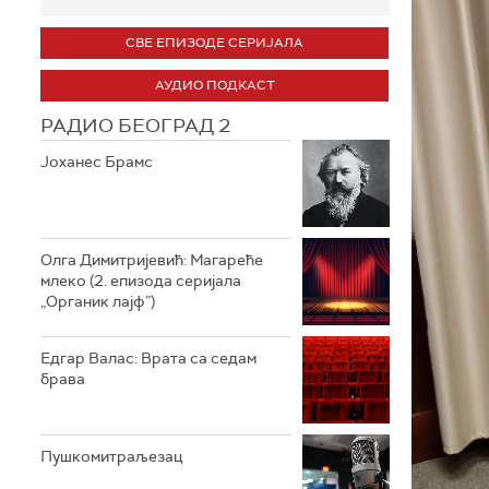
СВЕ ЕПИЗОДЕ СЕРИЈАЛА
АУДИО ПОДКАСТ
РАДИО БЕОГРАД 2
Јоханес Брамс
Олга Димитријевић: Магареће
млеко (2. епизода серијала
„Органик лајф”)
Едгар Валас: Врата са седам
брава
Пушкомитраљезац