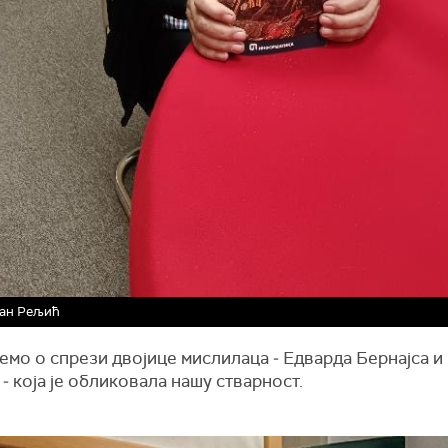
ан Рељић
мо о спрези двојице мислилаца ‒ Едварда Бернајса и
‒ која је обликовала нашу стварност.