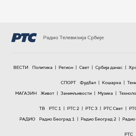
Радио Телевизија Србије
|
|
|
|
ВЕСТИ
Политика
Регион
Свет
Србија данас
Хр
|
|
СПОРТ
Фудбал
Кошарка
Тен
|
|
|
МАГАЗИН
Живот
Занимљивости
Музика
Техноло
|
|
|
|
ТВ
РТС 1
РТС 2
РТС 3
РТС Свет
РТ
|
|
РАДИО
Радио Београд 1
Радио Београд 2
Радио
РТС