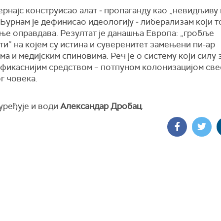
ернајс конструисао алат ‒ пропаганду као „невидљиву
 Бурнам је дефинисао идеологију ‒ либерализам који т
ње оправдава. Резултат је данашња Европа: „гробље
и” на којем су истина и суверенитет замењени пи-ар
а и медијским спиновима. Реч је о систему који силу 
ефикаснијим средством – потпуном колонизацијом све
г човека.
уређује и води
Александар Дробац
.