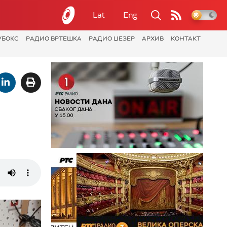
Lat
Eng
УБОКС
РАДИО ВРТЕШКА
РАДИО ЏЕЗЕР
АРХИВ
КОНТАКТ