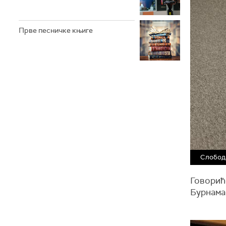
Прве песничке књиге
Слобод
Говориће
Бурнама 