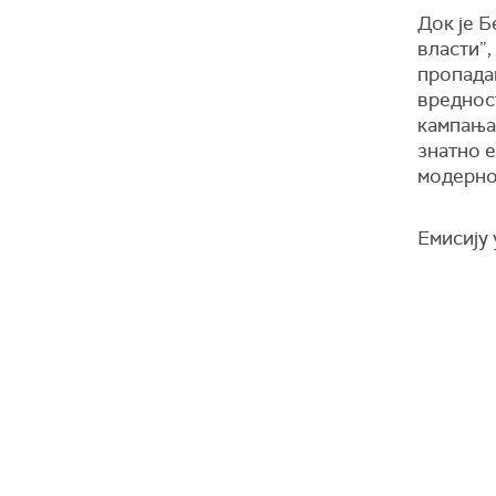
Док је Б
власти”,
пропада
вредност
кампањам
знатно 
модерно
Емисију 