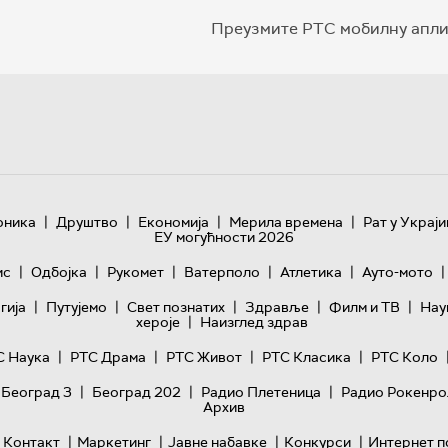
Преузмите РТС мобилну апли
|
|
|
|
оника
Друштво
Економија
Мерила времена
Рат у Украји
ЕУ могућности 2026
|
|
|
|
|
|
ис
Одбојка
Рукомет
Ватерполо
Атлетика
Ауто-мото
|
|
|
|
|
гијa
Путујемо
Свет познатих
Здравље
Филм и ТВ
Нау
|
хероје
Наизглед здрав
|
|
|
|
С Наука
РТС Драма
РТС Живот
РТС Класика
РТС Коло
|
|
|
 Београд 3
Београд 202
Радио Плетеница
Радио Рокенро
Архив
|
|
|
|
Контакт
Маркетинг
Јавне набавке
Конкурси
Интернет п