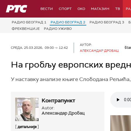
РТС
ВЕСТИ
СПОРТ
OKO
МАГАЗИН
ТВ
Р
РАДИО БЕОГРАД 1
РАДИО БЕОГРАД 2
РАДИО БЕОГРАД 3
Б
ФРЕКВЕНЦИЈЕ
РАДИО УЖИВО
АУТОР:
šta
СРЕДА, 25.03.2026, 09:00 -> 12:42
АЛЕКСАНДАР ДРОБАЦ
На гробљу европских вредн
У наставку анализе књиге Слободана Рељића,
Контрапункт
Autor:
Александар Дробац
[
]
детаљније