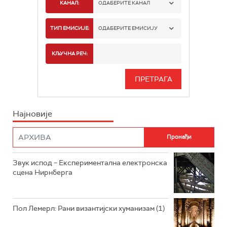
КАНАЛ:
ОДАБЕРИТЕ КАНАЛ
РАДИО БЕОГРАД 1
ТИП ЕМИСИЈЕ:
ОДАБЕРИТЕ ЕМИСИЈУ
РАДИО БЕОГРАД 2
СПОРТ
КЉУЧНА РЕЧ:
РАДИО БЕОГРАД 3
СЕРИЈА
БЕОГРАД 202
ИНФО
Најновије
РАДИО ПЛЕТЕНИЦА
ФИЛМ
РАДИО РОКЕНРОЛЕР
РАДИО ЏУБОКС
Звук испод – Експериментална електронска
сцена Нирнберга
РАДИО ВРТЕШКА
РАДИО ЏЕЗЕР
Пол Лемерл: Рани византијски хуманизам (1)
АРХИВ