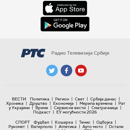
Радио Телевизија Србије
|
|
|
|
ВЕСТИ
Политика
Регион
Свет
Србија данас
|
|
|
|
Хроника
Друштво
Економија
Мерила времена
Рат
|
|
|
|
у Украјини
Време
Сервисне вести
Сматрачница
|
Подкаст
ЕУ могућности 2026
|
|
|
|
СПОРТ
Фудбал
Кошарка
Тенис
Одбојка
|
|
|
|
Рукомет
Ватерполо
Атлетика
Ауто-мото
Остали