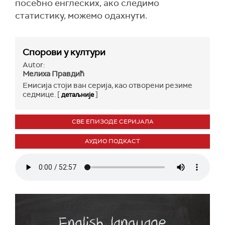
посебно енглеских, ако следимо
статистику, можемо одахнути.
Спорови у култури
Autor:
Мелиха Правдић
Емисија стоји ван серија, као отворени резиме
седмице. [
]
детаљније
СВЕ ЕПИЗОДЕ СЕРИЈАЛА
АУДИО ПОДКАСТ