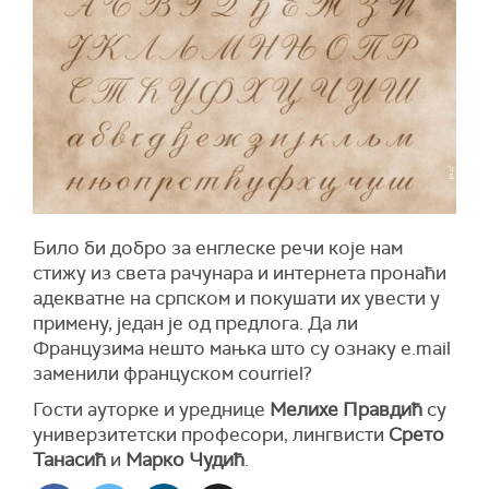
Било би добро за енглеске речи које нам
стижу из света рачунара и интернета пронаћи
адекватне на српском и покушати их увести у
примену, један је од предлога. Да ли
Французима нешто мањка што су ознаку e.mail
заменили француском courriel?
Гости ауторке и уреднице
Мелихе Правдић
су
универзитетски професори, лингвисти
Срето
Танасић
и
Марко Чудић
.