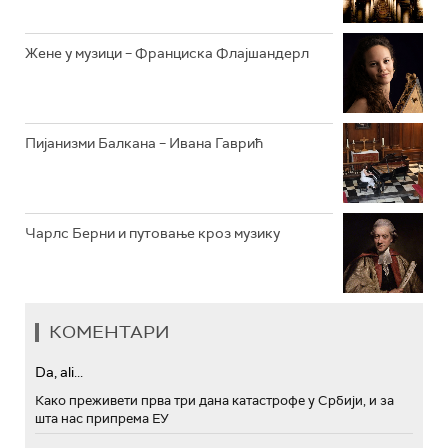
Жене у музици – Франциска Флајшандерл
Пијанизми Балкана – Ивана Гаврић
Чарлс Берни и путовање кроз музику
КОМЕНТАРИ
Da, ali...
Како преживети прва три дана катастрофе у Србији, и за
шта нас припрема ЕУ