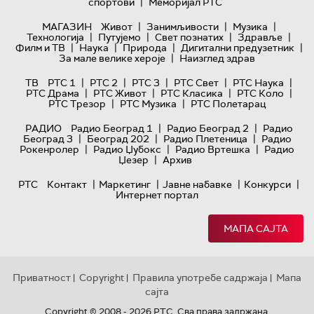
|
спортови
Меморијал РТС
|
|
|
МАГАЗИН
Живот
Занимљивости
Музика
|
|
|
|
Технологијa
Путујемо
Свет познатих
Здравље
|
|
|
|
Филм и ТВ
Наука
Природа
Дигитални предузетник
|
За мале велике хероје
Наизглед здрав
|
|
|
|
|
ТВ
РТС 1
РТС 2
РТС 3
РТС Свет
РТС Наука
|
|
|
|
РТС Драма
РТС Живот
РТС Класика
РТС Коло
|
|
РТС Трезор
РТС Музика
РТС Полетарац
|
|
РАДИО
Радио Београд 1
Радио Београд 2
Радио
|
|
|
Београд 3
Београд 202
Радио Плетеница
Радио
|
|
|
Рокенролер
Радио Џубокс
Радио Вртешка
Радио
|
Џезер
Архив
|
|
|
|
РТС
Контакт
Маркетинг
Јавне набавке
Конкурси
Интернет портал
МАПА САЈТА
Приватност
Copyright
Правила употребе садржаја
Мапа
|
|
|
сајта
Copyright © 2008 - 2026 РТС. Сва права задржана.