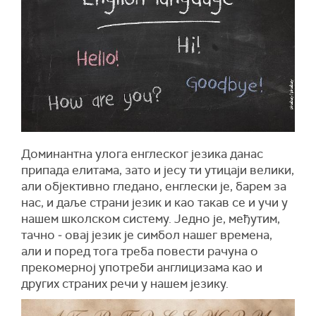
Доминантна улога енглеског језика данас
припада елитама, зато и јесу ти утицаји велики,
али објективно гледано, енглески је, барем за
нас, и даље страни језик и као такав се и учи у
нашем школском систему. Једно је, међутим,
тачно ‒ овај језик је симбол нашег времена,
али и поред тога треба повести рачуна о
прекомерној употреби англицизама као и
других страних речи у нашем језику.