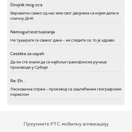
Dvojnik mog oca
Вероватно свако од нас има свог двојника са којим дели и
сличну ДНК
Nemogućnost tusiranja
Не туширате се сваког дана – не стидите се, то је здраво
Cestitke za uspeh
Да ли сте знали да се најбоље грамофонске ручице
производе у Србији
Re: Eh...
Лесковачка спржа – производ са заштићеним географским
пореклом
Преузмите РТС мобилну апликацију