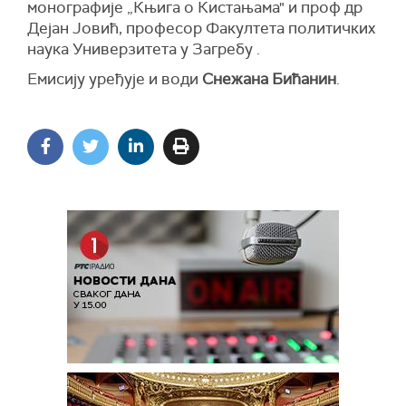
монографије „Књига о Кистањама" и проф др
Дејан Јовић, професор Факултета политичких
наука Универзитета у Загребу .
Емисију уређује и води
Снежана Бићанин
.