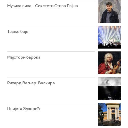
РАДИО ЏУБОКС
Музика вива – Секстети Стива Рајша
РАДИО ВРТЕШКА
РАДИО ЏЕЗЕР
Тешке боје
АРХИВ
Мајстори барока
Рихард Вагнер: Валкира
Цвијета Зузорић