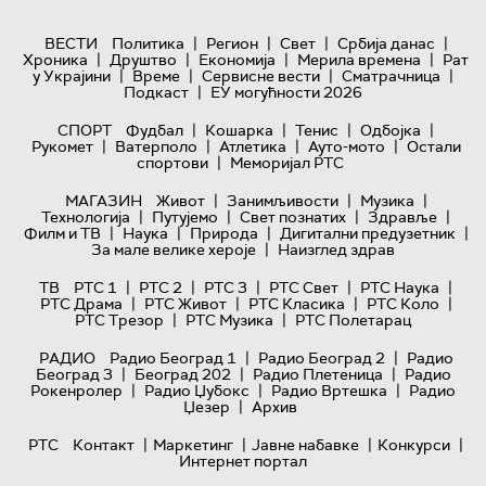
|
|
|
|
ВЕСТИ
Политика
Регион
Свет
Србија данас
|
|
|
|
Хроника
Друштво
Економија
Мерила времена
Рат
|
|
|
|
у Украјини
Време
Сервисне вести
Сматрачница
|
Подкаст
ЕУ могућности 2026
|
|
|
|
СПОРТ
Фудбал
Кошарка
Тенис
Одбојка
|
|
|
|
Рукомет
Ватерполо
Атлетика
Ауто-мото
Остали
|
спортови
Меморијал РТС
|
|
|
МАГАЗИН
Живот
Занимљивости
Музика
|
|
|
|
Технологијa
Путујемо
Свет познатих
Здравље
|
|
|
|
Филм и ТВ
Наука
Природа
Дигитални предузетник
|
За мале велике хероје
Наизглед здрав
|
|
|
|
|
ТВ
РТС 1
РТС 2
РТС 3
РТС Свет
РТС Наука
|
|
|
|
РТС Драма
РТС Живот
РТС Класика
РТС Коло
|
|
РТС Трезор
РТС Музика
РТС Полетарац
|
|
РАДИО
Радио Београд 1
Радио Београд 2
Радио
|
|
|
Београд 3
Београд 202
Радио Плетеница
Радио
|
|
|
Рокенролер
Радио Џубокс
Радио Вртешка
Радио
|
Џезер
Архив
|
|
|
|
РТС
Контакт
Маркетинг
Јавне набавке
Конкурси
Интернет портал