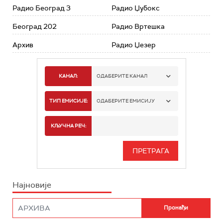
Радио Београд 3
Радио Џубокс
Београд 202
Радио Вртешка
Архив
Радио Џезер
КАНАЛ:
ОДАБЕРИТЕ КАНАЛ
РАДИО БЕОГРАД 1
ТИП ЕМИСИЈЕ:
ОДАБЕРИТЕ ЕМИСИЈУ
РАДИО БЕОГРАД 2
СПОРТ
КЉУЧНА РЕЧ:
РАДИО БЕОГРАД 3
СЕРИЈА
БЕОГРАД 202
ИНФО
Најновије
РАДИО ПЛЕТЕНИЦА
ФИЛМ
РАДИО РОКЕНРОЛЕР