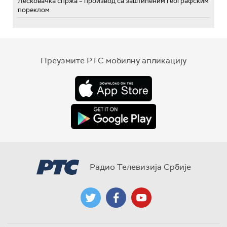
Лесковачка спржа – производ са заштићеним географским
пореклом
Преузмите РТС мобилну апликацију
Радио Телевизија Србије