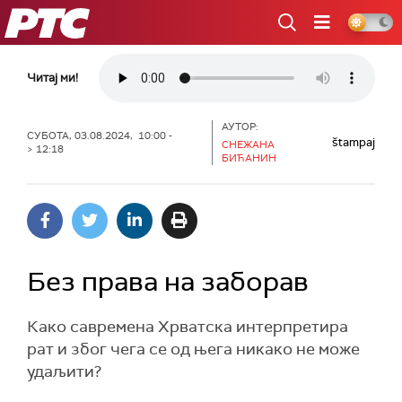
РТС
Читај ми!
АУТОР:
СУБОТА, 03.08.2024, 10:00 -
štampaj
СНЕЖАНА
> 12:18
БИЋАНИН
Без права на заборав
Како савремена Хрватска интерпретира
рат и због чега се од њега никако не може
удаљити?