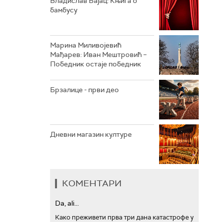
Владислав Бајац: Књига о
бамбусу
АРХИВ
Марина Миливојевић
Мађарев: Иван Мештровић –
Победник остаје победник
Брзалице - први део
Дневни магазин културе
КОМЕНТАРИ
Da, ali...
Како преживети прва три дана катастрофе у