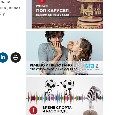
алази
 недалеко
о у