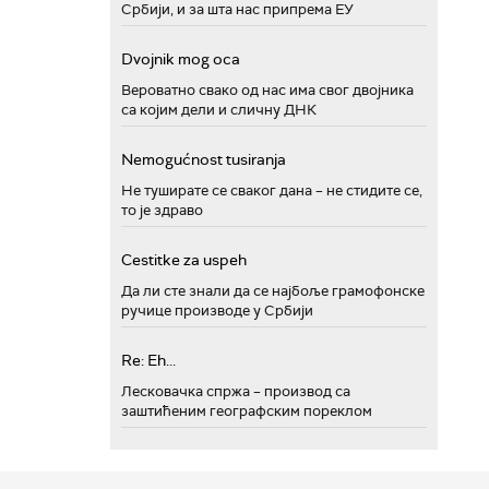
Србији, и за шта нас припрема ЕУ
Dvojnik mog oca
Вероватно свако од нас има свог двојника
са којим дели и сличну ДНК
Nemogućnost tusiranja
Не туширате се сваког дана – не стидите се,
то је здраво
Cestitke za uspeh
Да ли сте знали да се најбоље грамофонске
ручице производе у Србији
Re: Eh...
Лесковачка спржа – производ са
заштићеним географским пореклом