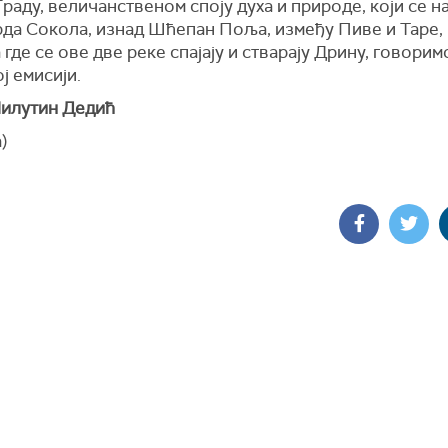
раду, величанственом споју духа и природе, који се н
рда Сокола, изнад Шћепан Поља, између Пиве и Таре,
 где се ове две реке спајају и стварају Дрину, говорим
ј емисији.
илутин Дедић
а)