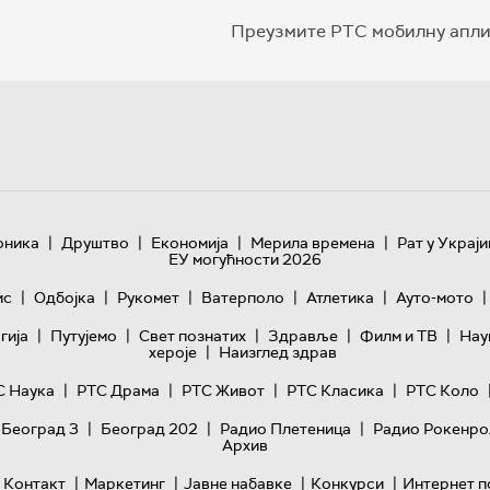
Преузмите РТС мобилну апли
|
|
|
|
оника
Друштво
Економија
Мерила времена
Рат у Украји
ЕУ могућности 2026
|
|
|
|
|
|
ис
Одбојка
Рукомет
Ватерполо
Атлетика
Ауто-мото
|
|
|
|
|
гијa
Путујемо
Свет познатих
Здравље
Филм и ТВ
Нау
|
хероје
Наизглед здрав
|
|
|
|
С Наука
РТС Драма
РТС Живот
РТС Класика
РТС Коло
|
|
|
 Београд 3
Београд 202
Радио Плетеница
Радио Рокенро
Архив
|
|
|
|
Контакт
Маркетинг
Јавне набавке
Конкурси
Интернет п