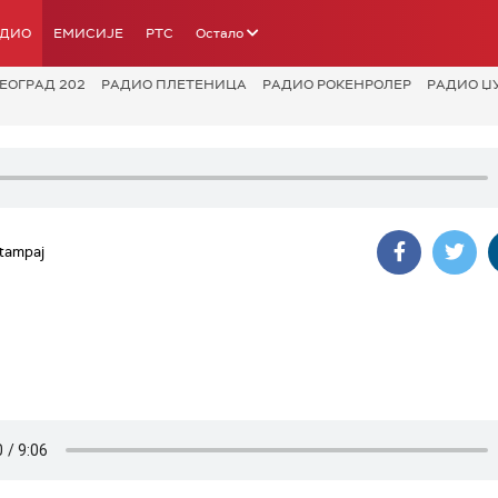
АДИО
ЕМИСИЈЕ
РТС
Остало
ЕОГРАД 202
РАДИО ПЛЕТЕНИЦА
РАДИО РОКЕНРОЛЕР
РАДИО Џ
tampaj