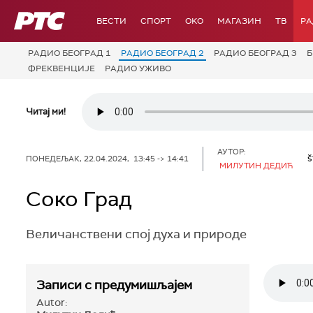
РТС
ВЕСТИ
СПОРТ
OKO
МАГАЗИН
ТВ
Р
РАДИО БЕОГРАД 1
РАДИО БЕОГРАД 2
РАДИО БЕОГРАД 3
Б
ФРЕКВЕНЦИЈЕ
РАДИО УЖИВО
Читај ми!
АУТОР:
š
ПОНЕДЕЉАК, 22.04.2024, 13:45 -> 14:41
МИЛУТИН ДЕДИЋ
Соко Град
Величанствени спој духа и природе
Записи с предумишљајем
Autor: