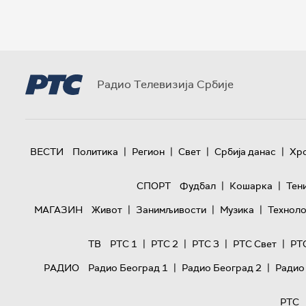
Радио Телевизија Србије
|
|
|
|
ВЕСТИ
Политика
Регион
Свет
Србија данас
Хр
|
|
СПОРТ
Фудбал
Кошарка
Тен
|
|
|
МАГАЗИН
Живот
Занимљивости
Музика
Техноло
|
|
|
|
ТВ
РТС 1
РТС 2
РТС 3
РТС Свет
РТ
|
|
РАДИО
Радио Београд 1
Радио Београд 2
Радио
РТС