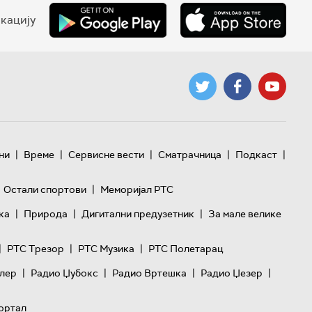
кацију
|
|
|
|
|
ни
Време
Сервисне вести
Сматрачница
Подкаст
|
Остали спортови
Меморијал РТС
|
|
|
ка
Природа
Дигитални предузетник
За мале велике
|
|
|
РТС Трезор
РТС Музика
РТС Полетарац
|
|
|
|
лер
Радио Џубокс
Радио Вртешка
Радио Џезер
ортал