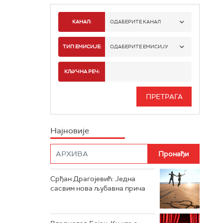
КАНАЛ:
ОДАБЕРИТЕ КАНАЛ
РАДИО БЕОГРАД 1
ТИП ЕМИСИЈЕ:
ОДАБЕРИТЕ ЕМИСИЈУ
РАДИО БЕОГРАД 2
СПОРТ
КЉУЧНА РЕЧ:
РАДИО БЕОГРАД 3
СЕРИЈА
БЕОГРАД 202
ИНФО
Најновије
РАДИО ПЛЕТЕНИЦА
ФИЛМ
РАДИО РОКЕНРОЛЕР
РАДИО ЏУБОКС
Срђан Драгојевић: Једна
сасвим нова љубавна прича
РАДИО ВРТЕШКА
РАДИО ЏЕЗЕР