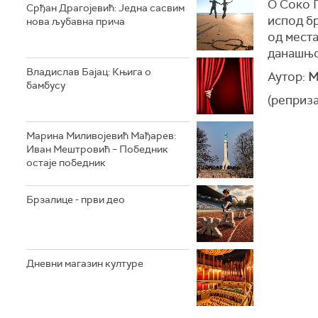
О Соко Г
Срђан Драгојевић: Једна сасвим
испод б
нова љубавна прича
од места
данашњо
Владислав Бајац: Књига о
Аутор:
М
бамбусу
(реприз
Марина Миливојевић Мађарев:
Иван Мештровић – Победник
остаје победник
Брзалице - први део
Дневни магазин културе