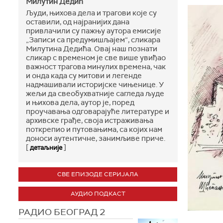
Милутин Дедић
Људи, њихова дела и трагови које су
оставили, од најранијих дана
привлачили су пажњу аутора емисије
„Записи са предумишљајем“, сликара
Милутина Дедића. Овај наш познати
сликар с временом је све више увиђао
важност трагова минулих времена, чак
и онда када су митови и легенде
надмашивали историјске чињенице. У
жељи да свеобухватније сагледа људе
и њихова дела, аутор је, поред
проучавања одговарајуће литературе и
архивске грађе, своја истраживања
поткрепио и путовањима, са којих нам
доноси аутентичне, занимљиве приче.
[
]
детаљније
СВЕ ЕПИЗОДЕ СЕРИЈАЛА
АУДИО ПОДКАСТ
РАДИО БЕОГРАД 2