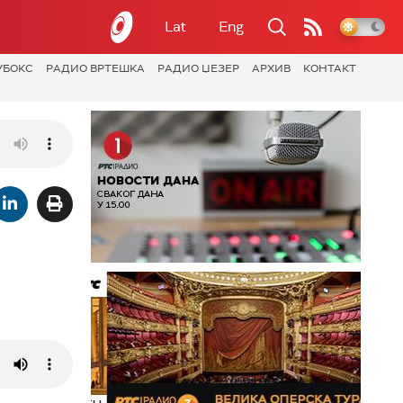
Lat
Eng
УБОКС
РАДИО ВРТЕШКА
РАДИО ЏЕЗЕР
АРХИВ
КОНТАКТ