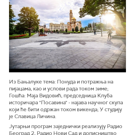
Из Бањалуке тема: Понуда и потражња на
пијацама, као и услови рада током зиме;
Гошћа: Маја Видовић, председница Kлуба
историчара "Посавина" - најава научног скупа
који ће бити одржан током викенда; У студију
је Славица Личина.
Jутарњи програм заједнички реализују Радио
Београд 2, Радио Нови Сад и дописништво