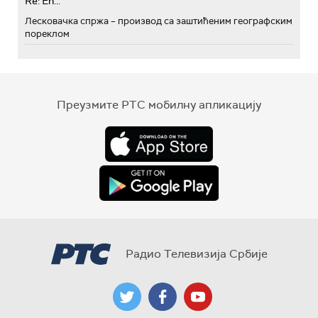
Re: Eh...
Лесковачка спржа – производ са заштићеним географским
пореклом
Преузмите РТС мобилну апликацију
Радио Телевизија Србије