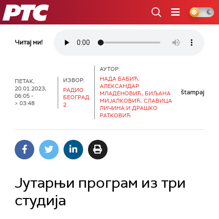
РТС
Читај ми!
АУТОР:
НАДА БАБИЋ,
ИЗВОР:
ПЕТАК,
АЛЕКСАНДАР
20.01.2023,
РАДИО
štampaj
МЛАДЕНОВИЋ, БИЉАНА
06:05 -
БЕОГРАД
МИЈАЛКОВИЋ, СЛАВИЦА
> 03:48
2
ЛИЧИНА И ДРАШКО
РАТКОВИЋ
Јутарњи програм из три
студија