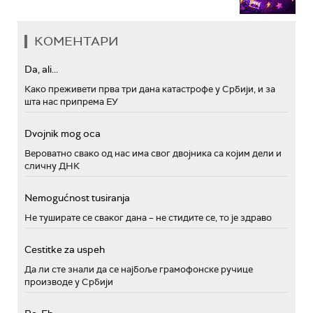
КОМЕНТАРИ
Da, ali...
Како преживети прва три дана катастрофе у Србији, и за
шта нас припрема ЕУ
Dvojnik mog oca
Вероватно свако од нас има свог двојника са којим дели и
сличну ДНК
Nemogućnost tusiranja
Не туширате се сваког дана – не стидите се, то је здраво
Cestitke za uspeh
Да ли сте знали да се најбоље грамофонске ручице
производе у Србији