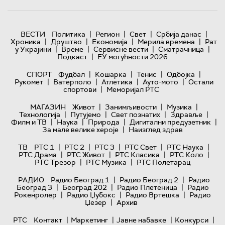
|
|
|
|
ВЕСТИ
Политика
Регион
Свет
Србија данас
|
|
|
|
Хроника
Друштво
Економија
Мерила времена
Рат
|
|
|
|
у Украјини
Време
Сервисне вести
Сматрачница
|
Подкаст
ЕУ могућности 2026
|
|
|
|
СПОРТ
Фудбал
Кошарка
Тенис
Одбојка
|
|
|
|
Рукомет
Ватерполо
Атлетика
Ауто-мото
Остали
|
спортови
Меморијал РТС
|
|
|
МАГАЗИН
Живот
Занимљивости
Музика
|
|
|
|
Технологијa
Путујемо
Свет познатих
Здравље
|
|
|
|
Филм и ТВ
Наука
Природа
Дигитални предузетник
|
За мале велике хероје
Наизглед здрав
|
|
|
|
|
ТВ
РТС 1
РТС 2
РТС 3
РТС Свет
РТС Наука
|
|
|
|
РТС Драма
РТС Живот
РТС Класика
РТС Коло
|
|
РТС Трезор
РТС Музика
РТС Полетарац
|
|
РАДИО
Радио Београд 1
Радио Београд 2
Радио
|
|
|
Београд 3
Београд 202
Радио Плетеница
Радио
|
|
|
Рокенролер
Радио Џубокс
Радио Вртешка
Радио
|
Џезер
Архив
|
|
|
|
РТС
Контакт
Маркетинг
Јавне набавке
Конкурси