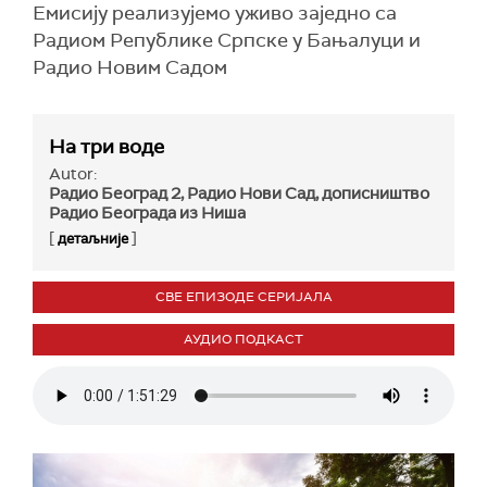
Емисију реализујемо уживо заједно са
Радиом Републике Српске у Бањалуци и
Радио Новим Садом
На три воде
Autor:
Радио Београд 2, Радио Нови Сад, дописништво
Радио Београда из Ниша
[
]
детаљније
СВЕ ЕПИЗОДЕ СЕРИЈАЛА
АУДИО ПОДКАСТ