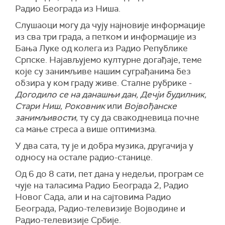
Радио Београда из Ниша.
Cлушаоци могу да чују најновије информације
из сва три града, а петком и информације из
Бања Луке од колега из Радио Републике
Српске. Најављујемо културне догађаје, теме
које су занимљиве нашим суграђанима без
обзира у ком граду живе. Сталне рубрике -
Догодило се на данашњи дан, Дечји будилник,
Стари Ниш, Роковник
или
Војвођанске
занимљивости
, ту су да свакодневица почне
са мање стреса а више оптимизма.
У два сата, ту је и добра музика, другачија у
односу на остале радио-станице.
Од 6 до 8 сати, пет дана у недељи, програм се
чује на таласима Радио Београда 2, Радио
Новог Сада, али и на сајтовима Радио
Београда, Радио-телевизије Војводине и
Радио-телевизије Србије.