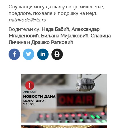
Слушаоци могу да шаљу своје мишљење,
предлоге, похвале и подршку на мејл:
natrivode@rts.rs
Водитељи су:
Нада Бабић
,
Александар
Младеновић
,
Биљана Мијалковић
,
Славица
Личина
и
Драшко Ратковић