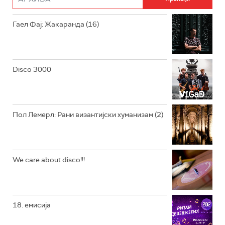
РАДИО ЏУБОКС
Гаел Фај: Жакаранда (16)
РАДИО ВРТЕШКА
РАДИО ЏЕЗЕР
Disco 3000
АРХИВ
Пол Лемерл: Рани византијски хуманизам (2)
We care about disco!!!
18. емисија