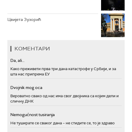
Цвијета Зузорић
КОМЕНТАРИ
Da, ali...
Како преживети прва три дана катастрофе у Србији, и за
шта нас припрема ЕУ
Dvojnik mog oca
Вероватно свако од нас има свог двојника са којим дели и
сличну ДНК
Nemogućnost tusiranja
Не туширате се сваког дана – не стидите се, то је здраво