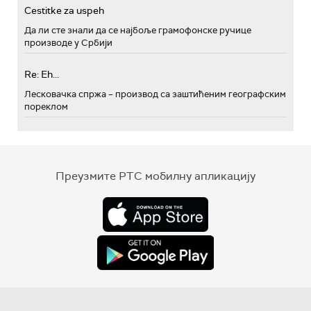
Cestitke za uspeh
Да ли сте знали да се најбоље грамофонске ручице
производе у Србији
Re: Eh...
Лесковачка спржа – производ са заштићеним географским
пореклом
Преузмите РТС мобилну апликацију