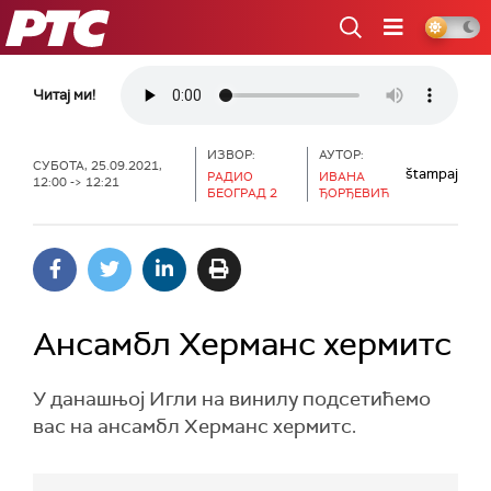
РТС
Читај ми!
ИЗВОР:
АУТОР:
СУБОТА, 25.09.2021,
štampaj
РАДИО
ИВАНА
12:00 -> 12:21
БЕОГРАД 2
ЂОРЂЕВИЋ
Ансамбл Херманс хермитс
У данашњој Игли на винилу подсетићемо
вас на ансамбл Херманс хермитс.