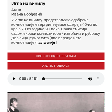
Игла на винилу
Autor:
Ивана Ђорђевић
У Игли на винилу представљамо одабране
композиције евергрин музике од краја 40-их до
краја 70-их година 20. века. Свака емисија
садржи кроки композитора / извођача и рубрику
Два лица једног хита (две верзије исте
композиције) [
]
детаљније
СВЕ ЕПИЗОДЕ СЕРИЈАЛА
АУДИО ПОДКАСТ