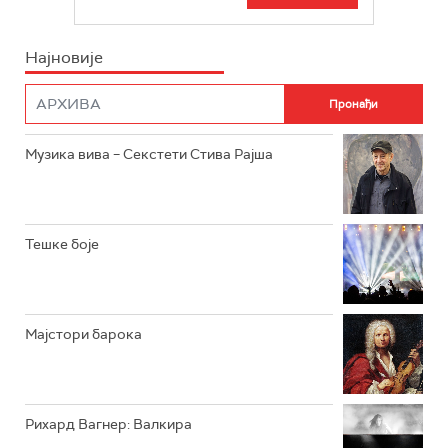
БЕОГРАД 202
ИНФО
Најновије
РАДИО ПЛЕТЕНИЦА
ФИЛМ
РАДИО РОКЕНРОЛЕР
РАДИО ЏУБОКС
Музика вива – Секстети Стива Рајша
РАДИО ВРТЕШКА
РАДИО ЏЕЗЕР
Тешке боје
АРХИВ
Мајстори барока
Рихард Вагнер: Валкира