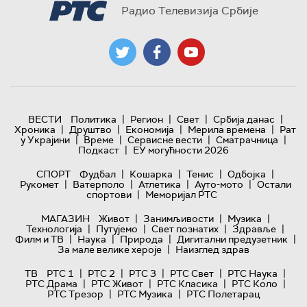
Радио Телевизија Србије
|
|
|
|
ВЕСТИ
Политика
Регион
Свет
Србија данас
|
|
|
|
Хроника
Друштво
Економија
Мерила времена
Рат
|
|
|
|
у Украјини
Време
Сервисне вести
Сматрачница
|
Подкаст
ЕУ могућности 2026
|
|
|
|
СПОРТ
Фудбал
Кошарка
Тенис
Одбојка
|
|
|
|
Рукомет
Ватерполо
Атлетика
Ауто-мото
Остали
|
спортови
Меморијал РТС
|
|
|
МАГАЗИН
Живот
Занимљивости
Музика
|
|
|
|
Технологијa
Путујемо
Свет познатих
Здравље
|
|
|
|
Филм и ТВ
Наука
Природа
Дигитални предузетник
|
За мале велике хероје
Наизглед здрав
|
|
|
|
|
ТВ
РТС 1
РТС 2
РТС 3
РТС Свет
РТС Наука
|
|
|
|
РТС Драма
РТС Живот
РТС Класика
РТС Коло
|
|
РТС Трезор
РТС Музика
РТС Полетарац