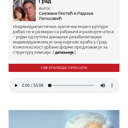
Град
Autor:
Снежана Ристић и Радоња
Лепосавић
Индивидуалистички, критички модел културе
рађао се и развијао са рађањем и развојем urbsа
– један од путева данашње рехабилитације
индивидуализма је онај који нас враћа у Град.
Комплексност урбане форме предложак је за
структуру емисије. [
]
детаљније
СВЕ ЕПИЗОДЕ СЕРИЈАЛА