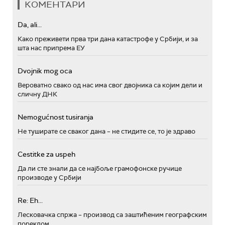
КОМЕНТАРИ
Da, ali...
Како преживети прва три дана катастрофе у Србији, и за
шта нас припрема ЕУ
Dvojnik mog oca
Вероватно свако од нас има свог двојника са којим дели и
сличну ДНК
Nemogućnost tusiranja
Не туширате се сваког дана – не стидите се, то је здраво
Cestitke za uspeh
Да ли сте знали да се најбоље грамофонске ручице
производе у Србији
Re: Eh...
Лесковачка спржа – производ са заштићеним географским
пореклом