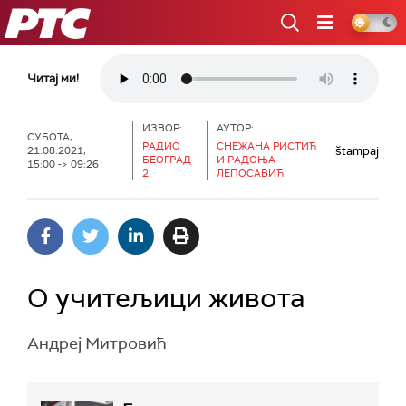
РТС
Читај ми!
ИЗВОР:
АУТОР:
СУБОТА,
РАДИО
СНЕЖАНА РИСТИЋ
štampaj
21.08.2021,
БЕОГРАД
И РАДОЊА
15:00 -> 09:26
2
ЛЕПОСАВИЋ
О учитељици живота
Андреј Митровић