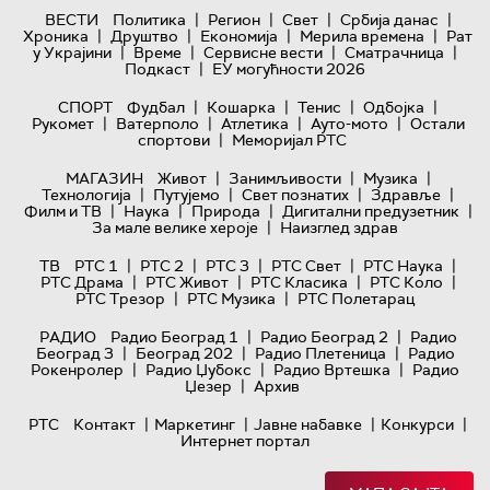
|
|
|
|
ВЕСТИ
Политика
Регион
Свет
Србија данас
|
|
|
|
Хроника
Друштво
Економија
Мерила времена
Рат
|
|
|
|
у Украјини
Време
Сервисне вести
Сматрачница
|
Подкаст
ЕУ могућности 2026
|
|
|
|
СПОРТ
Фудбал
Кошарка
Тенис
Одбојка
|
|
|
|
Рукомет
Ватерполо
Атлетика
Ауто-мото
Остали
|
спортови
Меморијал РТС
|
|
|
МАГАЗИН
Живот
Занимљивости
Музика
|
|
|
|
Технологијa
Путујемо
Свет познатих
Здравље
|
|
|
|
Филм и ТВ
Наука
Природа
Дигитални предузетник
|
За мале велике хероје
Наизглед здрав
|
|
|
|
|
ТВ
РТС 1
РТС 2
РТС 3
РТС Свет
РТС Наука
|
|
|
|
РТС Драма
РТС Живот
РТС Класика
РТС Коло
|
|
РТС Трезор
РТС Музика
РТС Полетарац
|
|
РАДИО
Радио Београд 1
Радио Београд 2
Радио
|
|
|
Београд 3
Београд 202
Радио Плетеница
Радио
|
|
|
Рокенролер
Радио Џубокс
Радио Вртешка
Радио
|
Џезер
Архив
|
|
|
|
РТС
Контакт
Маркетинг
Јавне набавке
Конкурси
Интернет портал