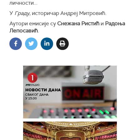
личности...
У
Граду
, историчар Андреј Митровић.
Аутори емисије су
Снежана Ристић
и
Радоња
Лепосавић
.