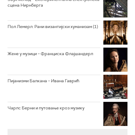
сцена Нирнберга
РАДИО ВРТЕШКА
РАДИО ЏЕЗЕР
Пол Лемерл: Рани византијски хуманизам (1)
АРХИВ
Жене у музици – Франциска Флајшандерл
Пијанизми Балкана – Ивана Гаврић
Чарлс Берни и путовање кроз музику