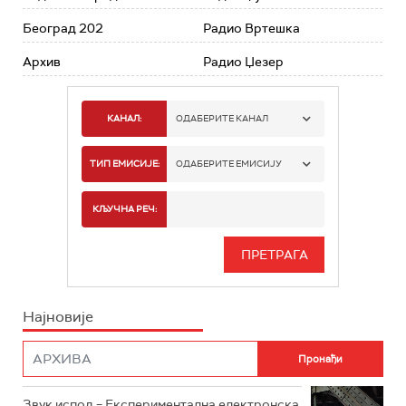
Београд 202
Радио Вртешка
Архив
Радио Џезер
КАНАЛ:
ОДАБЕРИТЕ КАНАЛ
РАДИО БЕОГРАД 1
ТИП ЕМИСИЈЕ:
ОДАБЕРИТЕ ЕМИСИЈУ
РАДИО БЕОГРАД 2
СПОРТ
КЉУЧНА РЕЧ:
РАДИО БЕОГРАД 3
СЕРИЈА
БЕОГРАД 202
ИНФО
Најновије
РАДИО ПЛЕТЕНИЦА
ФИЛМ
РАДИО РОКЕНРОЛЕР
РАДИО ЏУБОКС
Звук испод – Експериментална електронска