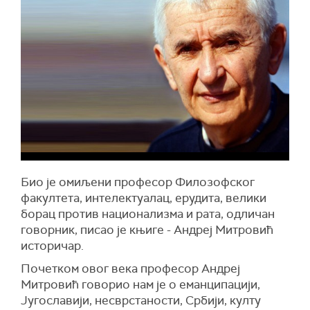
Био је омиљени професор Филозофског
факултета, интелектуалац, ерудита, велики
борац против национализма и рата, одличан
говорник, писао је књиге - Андреј Митровић
историчар.
Почетком овог века професор Андреј
Митровић говорио нам је о еманципацији,
Југославији, несврстаности, Србији, култу