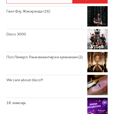
РАДИО ЏУБОКС
Гаел Фај: Жакаранда (16)
РАДИО ВРТЕШКА
РАДИО ЏЕЗЕР
Disco 3000
АРХИВ
Пол Лемерл: Рани византијски хуманизам (2)
We care about disco!!!
18. емисија