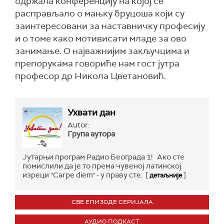
одржала конференцију на којој се
расправљало о мањку бруцоша који су
заинтересовани за наставничку професију
и о томе како мотивисати младе за ово
занимање. О најважнијим закључцима и
препорукама говориће нам гост јутра
професор др Никола Цветановић.
Ухвати дан
Autor:
Група аутора
Јутарњи програм Радио Београда 1! Ако сте
помислили да је то према чувеној латинској
изреци "Carpe diem" - у праву сте. [
]
детаљније
СВЕ ЕПИЗОДЕ СЕРИЈАЛА
АУДИО ПОДКАСТ