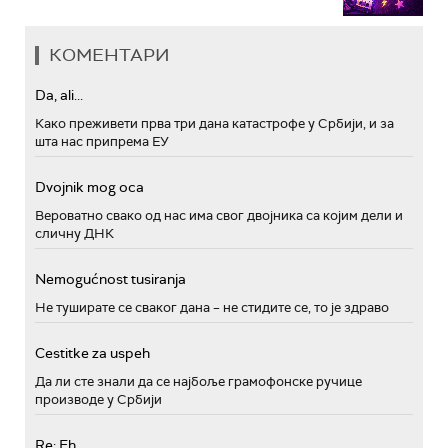
КОМЕНТАРИ
Da, ali...
Како преживети прва три дана катастрофе у Србији, и за
шта нас припрема ЕУ
Dvojnik mog oca
Вероватно свако од нас има свог двојника са којим дели и
сличну ДНК
Nemogućnost tusiranja
Не туширате се сваког дана – не стидите се, то је здраво
Cestitke za uspeh
Да ли сте знали да се најбоље грамофонске ручице
производе у Србији
Re: Eh...