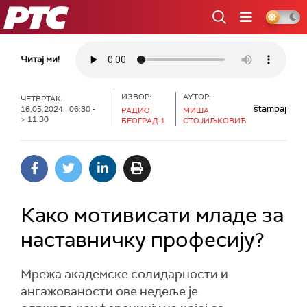
РТС
Читај ми!
ИЗВОР:
АУТОР:
ЧЕТВРТАК,
štampaj
16.05.2024, 06:30 -
РАДИО
МИША
> 11:30
БЕОГРАД 1
СТОЈИЉКОВИЋ
Како мотивисати младе за
наставничку професију?
Мрежа академске солидарности и
ангажованости ове недеље је