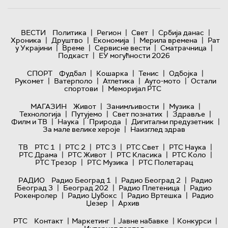
|
|
|
|
ВЕСТИ
Политика
Регион
Свет
Србија данас
|
|
|
|
Хроника
Друштво
Економија
Мерила времена
Рат
|
|
|
|
у Украјини
Време
Сервисне вести
Сматрачница
|
Подкаст
ЕУ могућности 2026
|
|
|
|
СПОРТ
Фудбал
Кошарка
Тенис
Одбојка
|
|
|
|
Рукомет
Ватерполо
Атлетика
Ауто-мото
Остали
|
спортови
Меморијал РТС
|
|
|
МАГАЗИН
Живот
Занимљивости
Музика
|
|
|
|
Технологијa
Путујемо
Свет познатих
Здравље
|
|
|
|
Филм и ТВ
Наука
Природа
Дигитални предузетник
|
За мале велике хероје
Наизглед здрав
|
|
|
|
|
ТВ
РТС 1
РТС 2
РТС 3
РТС Свет
РТС Наука
|
|
|
|
РТС Драма
РТС Живот
РТС Класика
РТС Коло
|
|
РТС Трезор
РТС Музика
РТС Полетарац
|
|
РАДИО
Радио Београд 1
Радио Београд 2
Радио
|
|
|
Београд 3
Београд 202
Радио Плетеница
Радио
|
|
|
Рокенролер
Радио Џубокс
Радио Вртешка
Радио
|
Џезер
Архив
|
|
|
|
РТС
Контакт
Маркетинг
Јавне набавке
Конкурси