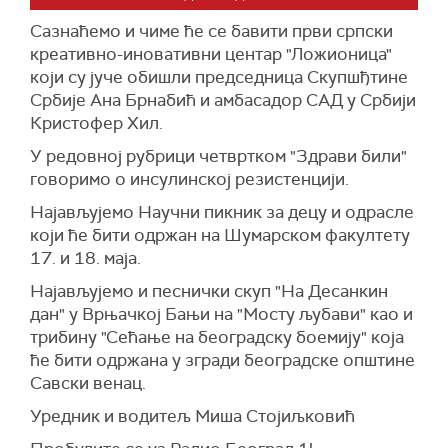
Сазнаћемо и чиме ће се бавити први српски
креативно-иновативни центар "Ложионица"
који су јуче обишли председница Скупшђтине
Србије Ана Брнабић и амбасадор САД у Србији
Кристофер Хил.
У редовној рубрици четвртком "Здрави били"
говоримо о инсулинској резистенцији.
Најављујемо Научни пикник за децу и одрасле
који ће бити одржан на Шумарском факултету
17. и 18. маја.
Најављујемо и песнички скуп "На Десанкин
дан" у Врњачкој Бањи на "Мосту љубави" као и
трибину "Сећање на београдску боемију" која
ће бити одржана у згради београдске општине
Савски венац.
Уредник и водитељ Миша Стојиљковић