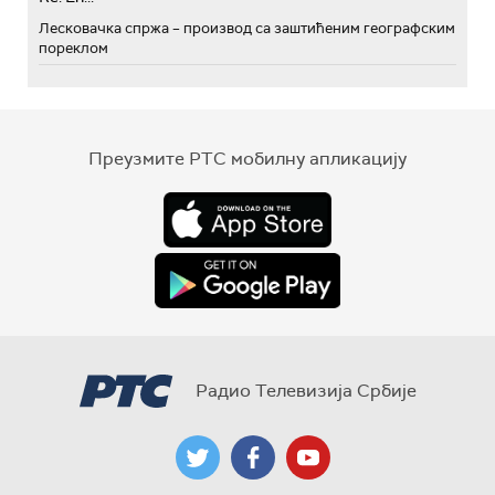
Лесковачка спржа – производ са заштићеним географским
пореклом
Преузмите РТС мобилну апликацију
Радио Телевизија Србије