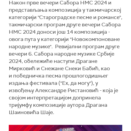
Након прве вечери Сабора НМС 2024 и
представљања композиција у такмичарској
категорији "Староградске песме и романсе",
такмичарски програм друге вечери Сабора
НМС 2024 доноси још 14 композиција -
овога пута у категорији "Новокомпоноване
народне музике". Ревијални програм друге
вечери 6. Сабора народне музике Србије
2024, обележиће наступи Драгане
Мирковић и Снежане Снеки Бабић, као
и победничка песма прошлогодишњег
издања фестивала ("Ех, да могу"), у
извођењу Александре Ристановић - која је
својом интерпретацијом допринела
тријумфу композиције аутора Драгана
Шаиновића Шаје.