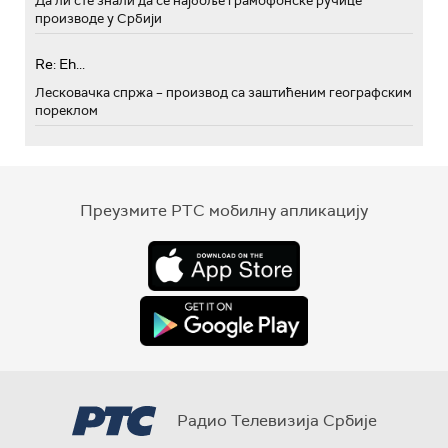
Да ли сте знали да се најбоље грамофонске ручице
производе у Србији
Re: Eh...
Лесковачка спржа – производ са заштићеним географским
пореклом
Преузмите РТС мобилну апликацију
Радио Телевизија Србије