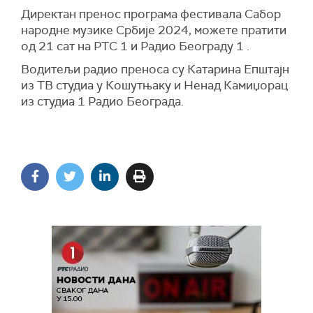
Директан пренос програма фестивала Сабор
народне музике Србије 2024, можете пратити
од 21 сат на РТС 1 и Радио Београду 1 .
Водитељи радио преноса су Катарина Епштајн
из ТВ студиа у Кошутњаку и Ненад Камиџорац
из студиа 1 Радио Београда.