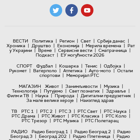
|
|
|
|
ВЕСТИ
Политика
Регион
Свет
Србија данас
|
|
|
|
Хроника
Друштво
Економија
Мерила времена
Рат
|
|
|
|
у Украјини
Време
Сервисне вести
Сматрачница
|
Подкаст
ЕУ могућности 2026
|
|
|
|
СПОРТ
Фудбал
Кошарка
Тенис
Одбојка
|
|
|
|
Рукомет
Ватерполо
Атлетика
Ауто-мото
Остали
|
спортови
Меморијал РТС
|
|
|
МАГАЗИН
Живот
Занимљивости
Музика
|
|
|
|
Технологијa
Путујемо
Свет познатих
Здравље
|
|
|
|
Филм и ТВ
Наука
Природа
Дигитални предузетник
|
За мале велике хероје
Наизглед здрав
|
|
|
|
|
ТВ
РТС 1
РТС 2
РТС 3
РТС Свет
РТС Наука
|
|
|
|
РТС Драма
РТС Живот
РТС Класика
РТС Коло
|
|
РТС Трезор
РТС Музика
РТС Полетарац
|
|
РАДИО
Радио Београд 1
Радио Београд 2
Радио
|
|
|
Београд 3
Београд 202
Радио Плетеница
Радио