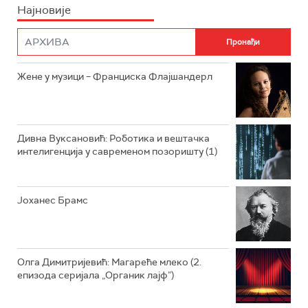
Најновије
РАДИО ПЛЕТЕНИЦА
ФИЛМ
РАДИО РОКЕНРОЛЕР
РАДИО ЏУБОКС
Жене у музици – Франциска Флајшандерл
РАДИО ВРТЕШКА
РАДИО ЏЕЗЕР
Дивна Вуксановић: Роботика и вештачка
интелигенција у савременом позоришту (1)
АРХИВ
Јоханес Брамс
Олга Димитријевић: Магареће млеко (2.
епизода серијала „Органик лајф”)