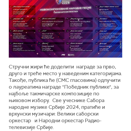
Стручни жири ће доделити награде за прво,
друго и треће место у наведеним категоријама.
Такође, публика ће (СМС гласовима) одлучити
о лауреатима награде "Победник публике", за
најбоље такмичарске композиције по
њиховом избору. Све учеснике Сабора
народне музике Србије 2024, пратиће и
врхунски музичари: Велики саборски
оркестар и Народни оркестар Радио-
телевизије Србије.