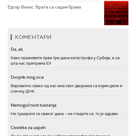
Едгар Валас: Врата са седам брава
КОМЕНТАРИ
Da, ali...
Како преживети прва три дана катастрофе у Србији, и за
шта нас припрема ЕУ
Dvojnik mog oca
Вероватно свако од нас има свог двојника са којим дели и
сличну ДНК
Nemogućnost tusiranja
Не туширате се сваког дана – не стидите се, то је здраво
Cestitke za uspeh