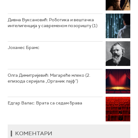
РАДИО ВРТЕШКА
РАДИО ЏЕЗЕР
Дивна Вуксановић: Роботика и вештачка
интелигенција у савременом позоришту (1)
АРХИВ
Јоханес Брамс
Олга Димитријевић: Магареће млеко (2.
епизода серијала „Органик лајф”)
Едгар Валас: Врата са седам брава
КОМЕНТАРИ