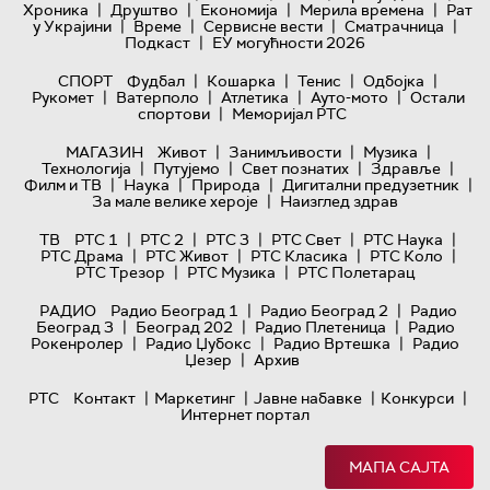
|
|
|
|
Хроника
Друштво
Економија
Мерила времена
Рат
|
|
|
|
у Украјини
Време
Сервисне вести
Сматрачница
|
Подкаст
ЕУ могућности 2026
|
|
|
|
СПОРТ
Фудбал
Кошарка
Тенис
Одбојка
|
|
|
|
Рукомет
Ватерполо
Атлетика
Ауто-мото
Остали
|
спортови
Меморијал РТС
|
|
|
МАГАЗИН
Живот
Занимљивости
Музика
|
|
|
|
Технологијa
Путујемо
Свет познатих
Здравље
|
|
|
|
Филм и ТВ
Наука
Природа
Дигитални предузетник
|
За мале велике хероје
Наизглед здрав
|
|
|
|
|
ТВ
РТС 1
РТС 2
РТС 3
РТС Свет
РТС Наука
|
|
|
|
РТС Драма
РТС Живот
РТС Класика
РТС Коло
|
|
РТС Трезор
РТС Музика
РТС Полетарац
|
|
РАДИО
Радио Београд 1
Радио Београд 2
Радио
|
|
|
Београд 3
Београд 202
Радио Плетеница
Радио
|
|
|
Рокенролер
Радио Џубокс
Радио Вртешка
Радио
|
Џезер
Архив
|
|
|
|
РТС
Контакт
Маркетинг
Јавне набавке
Конкурси
Интернет портал
МАПА САЈТА