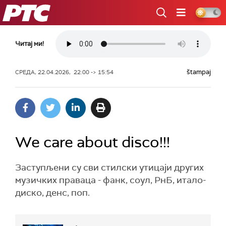
РТС
Читај ми!
štampaj
СРЕДА, 22.04.2026, 22:00 -> 15:54
We care about disco!!!
Заступљени су сви стилски утицаји других
музичких праваца - фанк, соул, РнБ, итало-
диско, денс, поп.