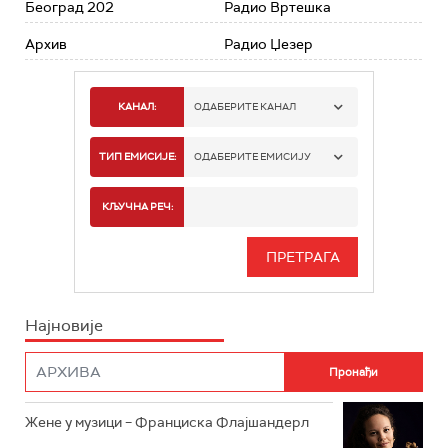
Београд 202
Радио Вртешка
Архив
Радио Џезер
КАНАЛ:
ОДАБЕРИТЕ КАНАЛ
РАДИО БЕОГРАД 1
ТИП ЕМИСИЈЕ:
ОДАБЕРИТЕ ЕМИСИЈУ
РАДИО БЕОГРАД 2
СПОРТ
КЉУЧНА РЕЧ:
РАДИО БЕОГРАД 3
СЕРИЈА
БЕОГРАД 202
ИНФО
Најновије
РАДИО ПЛЕТЕНИЦА
ФИЛМ
РАДИО РОКЕНРОЛЕР
РАДИО ЏУБОКС
Жене у музици – Франциска Флајшандерл