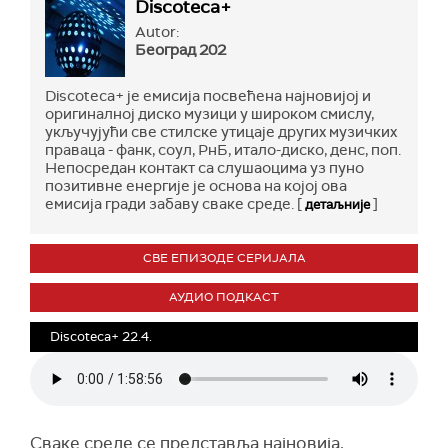
Discoteca+
Autor:
Београд 202
Discoteca+ је емисија посвећена најновијој и
оригиналној диско музици у широком смислу,
укључујући све стилске утицаје других музичких
праваца - фанк, соул, РнБ, итало-диско, денс, поп.
Непосредан контакт са слушаоцима уз пуно
позитивне енергије је основа на којој ова
емисија гради забаву сваке среде. [
]
детаљније
СВЕ ЕПИЗОДЕ СЕРИЈАЛА
АУДИО ПОДКАСТ
Discoteca+ 22.4.
Сваке среде се представља најновија,