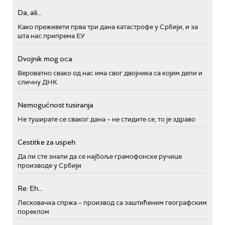
Da, ali...
Како преживети прва три дана катастрофе у Србији, и за
шта нас припрема ЕУ
Dvojnik mog oca
Вероватно свако од нас има свог двојника са којим дели и
сличну ДНК
Nemogućnost tusiranja
Не туширате се сваког дана – не стидите се, то је здраво
Cestitke za uspeh
Да ли сте знали да се најбоље грамофонске ручице
производе у Србији
Re: Eh...
Лесковачка спржа – производ са заштићеним географским
пореклом